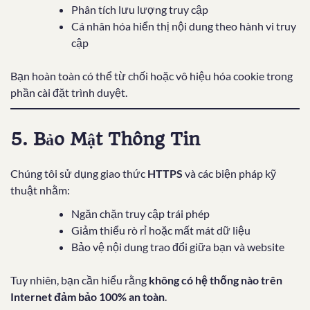
Phân tích lưu lượng truy cập
Cá nhân hóa hiển thị nội dung theo hành vi truy
cập
Bạn hoàn toàn có thể từ chối hoặc vô hiệu hóa cookie trong
phần cài đặt trình duyệt.
5. Bảo Mật Thông Tin
Chúng tôi sử dụng giao thức
HTTPS
và các biện pháp kỹ
thuật nhằm:
Ngăn chặn truy cập trái phép
Giảm thiểu rò rỉ hoặc mất mát dữ liệu
Bảo vệ nội dung trao đổi giữa bạn và website
Tuy nhiên, bạn cần hiểu rằng
không có hệ thống nào trên
Internet đảm bảo 100% an toàn
.