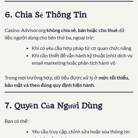
6. Chia Sẻ Thông Tin
Casino-Advisor.org
không chia sẻ, bán hoặc cho thuê
dữ
liệu người dùng cho bên thứ ba, ngoại trừ:
Khi có yêu cầu hợp pháp từ cơ quan chức năng
Khi cần thiết để vận hành kỹ thuật (như dịch vụ
email marketing hoặc phân tích hành vi)
Trong mọi trường hợp, dữ liệu được xử lý ở
mức tối thiểu,
bảo mật và theo đúng quy định hiện hành
.
7. Quyền Của Người Dùng
Bạn có thể:
Yêu cầu truy cập, chỉnh sửa hoặc xóa thông tin