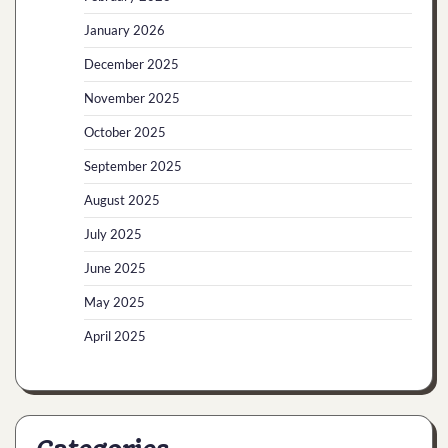
January 2026
December 2025
November 2025
October 2025
September 2025
August 2025
July 2025
June 2025
May 2025
April 2025