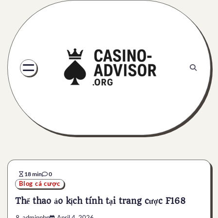
Skip
to
content
18 min
0
Blog cá cược
Thể thao ảo kịch tính tại trang cược F168
adminpbn
April 4, 2026