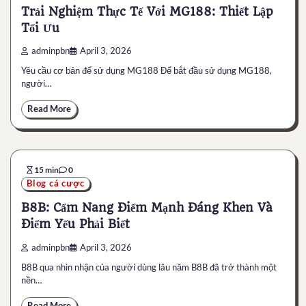
Trải Nghiệm Thực Tế Với MG188: Thiết Lập
Tối Ưu
adminpbn
April 3, 2026
Yêu cầu cơ bản để sử dụng MG188 Để bắt đầu sử dụng MG188,
người…
Read More
15 min
0
Blog cá cược
B8B: Cẩm Nang Điểm Mạnh Đáng Khen Và
Điểm Yếu Phải Biết
adminpbn
April 3, 2026
B8B qua nhìn nhận của người dùng lâu năm B8B đã trở thành một
nền…
Read More