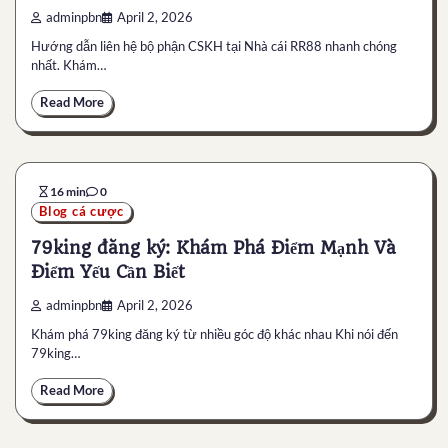
adminpbn
April 2, 2026
Hướng dẫn liên hệ bộ phận CSKH tại Nhà cái RR88 nhanh chóng
nhất. Khám…
Read More
16 min
0
Blog cá cược
79king đăng ký: Khám Phá Điểm Mạnh Và
Điểm Yếu Cần Biết
adminpbn
April 2, 2026
Khám phá 79king đăng ký từ nhiều góc độ khác nhau Khi nói đến
79king…
Read More