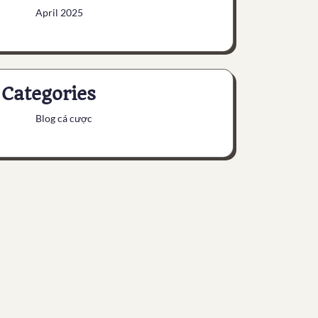
April 2025
Categories
Blog cá cược