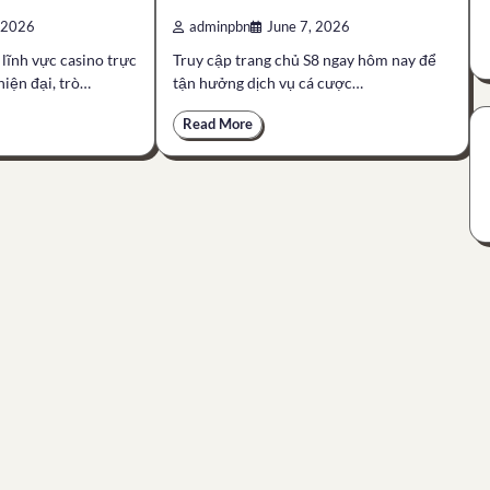
, 2026
adminpbn
June 7, 2026
lĩnh vực casino trực
Truy cập trang chủ S8 ngay hôm nay để
hiện đại, trò…
tận hưởng dịch vụ cá cược…
Read More