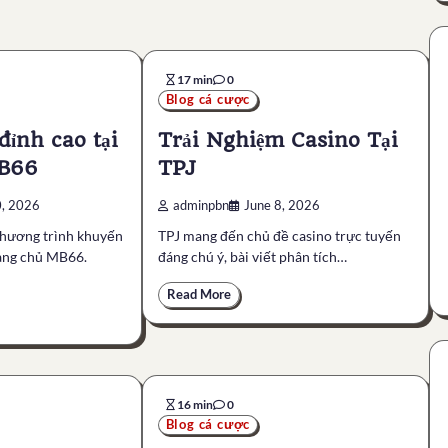
17 min
0
Blog cá cược
ỉnh cao tại
Trải Nghiệm Casino Tại
MB66
TPJ
0, 2026
adminpbn
June 8, 2026
chương trình khuyến
TPJ mang đến chủ đề casino trực tuyến
rang chủ MB66.
đáng chú ý, bài viết phân tích…
Read More
16 min
0
Blog cá cược