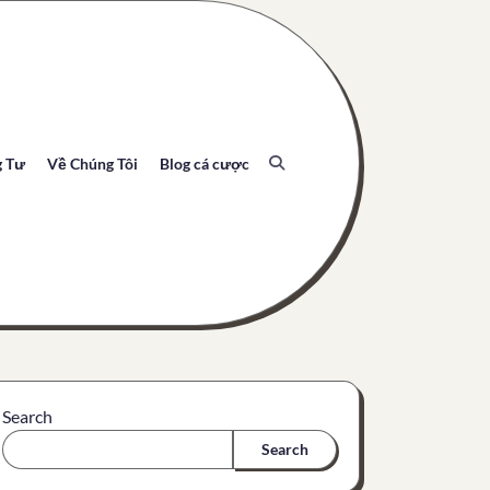
g Tư
Về Chúng Tôi
Blog cá cược
Search
Search