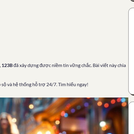
,
123B
đã xây dựng được niềm tin vững chắc. Bài viết này chia
 sộ và hệ thống hỗ trợ 24/7. Tìm hiểu ngay!