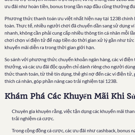
ưu đãi như hoàn tiền, bonus trong lần nạp đầu cũng thường đ
Phương thức thanh toán ưu việt nhất hiện nay tại 123B chính là v
toàn. Thực tế, nhiều người chơi đã chuyển dần sang sử dụng v
nhanh, không cần phải cung cấp nhiều thông tin cá nhân mỗi lầ
chơi chọn ví điện tử để nạp tiền do thời gian xử lý gần như tức
khuyến mãi diễn ra trong thời gian giới hạn.
So sánh với phương thức chuyển khoản ngân hàng, các ví điện tử
thưởng, và các ưu đãi độc quyền chỉ dành riêng cho người dùng
thức thanh toán, từ thẻ tín dụng, thẻ ghi nợ đến các ví điện tử
thích cá nhân, góp phần nâng cao trải nghiệm tại 123B.
Khám Phá Các Khuyến Mãi Khi S
Chuyên gia khuyên rằng, việc tận dụng các khuyến mãi thanh
trải nghiệm cá cược.
Trong cộng đồng cá cược, các ưu đãi như cashback, bonus