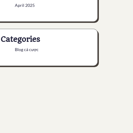
April 2025
Categories
Blog cá cược