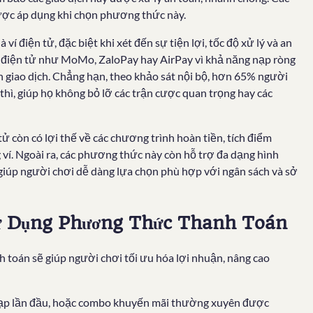
ược áp dụng khi chọn phương thức này.
í điện tử, đặc biệt khi xét đến sự tiện lợi, tốc độ xử lý và an
í điện tử như MoMo, ZaloPay hay AirPay vì khả năng nạp ròng
n giao dịch. Chẳng hạn, theo khảo sát nội bộ, hơn 65% người
 thì, giúp họ không bỏ lỡ các trận cược quan trọng hay các
 còn có lợi thế về các chương trình hoàn tiền, tích điểm
 ví. Ngoài ra, các phương thức này còn hỗ trợ đa dạng hình
, giúp người chơi dễ dàng lựa chọn phù hợp với ngân sách và sở
ử Dụng Phương Thức Thanh Toán
 toán sẽ giúp người chơi tối ưu hóa lợi nhuận, nâng cao
 nạp lần đầu, hoặc combo khuyến mãi thường xuyên được