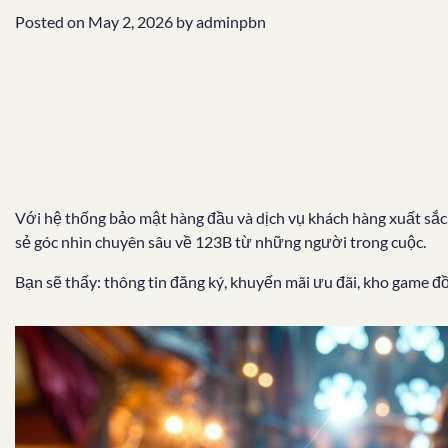
Posted on
May 2, 2026
by
adminpbn
Với hệ thống bảo mật hàng đầu và dịch vụ khách hàng xuất sắc
sẻ góc nhìn chuyên sâu về 123B từ những người trong cuộc.
Bạn sẽ thấy: thông tin đăng ký, khuyến mãi ưu đãi, kho game đồ