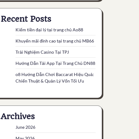
Recent Posts
Kiếm tiền đại lý tại trang chủ Ao88
Khuyến mãi đỉnh cao tại trang chủ MB66
Trải Nghiệm Casino Tại TPJ
Hướng Dẫn Tải App Tại Trang Chủ DN88
o8 Hướng Dẫn Chơi Baccarat Hiệu Quả:
Chiến Thuật & Quản Lý Vốn Tối Ưu
Archives
June 2026
May 2026