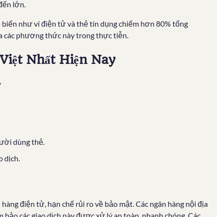
đến lớn.
 biến như ví điện tử và thẻ tín dụng chiếm hơn 80% tổng
a các phương thức này trong thực tiễn.
Việt Nhất Hiện Nay
ợ
ười dùng thẻ.
 dịch.
hàng điện tử, hạn chế rủi ro về bảo mật. Các ngân hàng nội địa
 bảo các giao dịch này được xử lý an toàn, nhanh chóng. Các