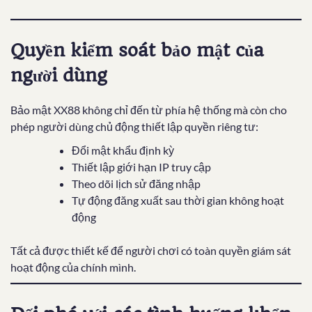
Quyền kiểm soát bảo mật của
người dùng
Bảo mật XX88 không chỉ đến từ phía hệ thống mà còn cho
phép người dùng chủ động thiết lập quyền riêng tư:
Đổi mật khẩu định kỳ
Thiết lập giới hạn IP truy cập
Theo dõi lịch sử đăng nhập
Tự động đăng xuất sau thời gian không hoạt
động
Tất cả được thiết kế để người chơi có toàn quyền giám sát
hoạt động của chính mình.