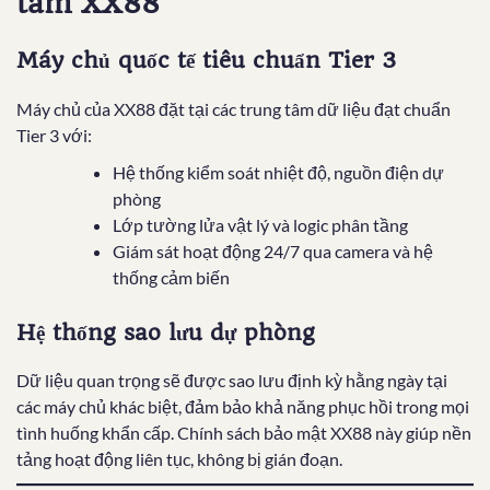
tâm XX88
Máy chủ quốc tế tiêu chuẩn Tier 3
Máy chủ của XX88 đặt tại các trung tâm dữ liệu đạt chuẩn
Tier 3 với:
Hệ thống kiểm soát nhiệt độ, nguồn điện dự
phòng
Lớp tường lửa vật lý và logic phân tầng
Giám sát hoạt động 24/7 qua camera và hệ
thống cảm biến
Hệ thống sao lưu dự phòng
Dữ liệu quan trọng sẽ được sao lưu định kỳ hằng ngày tại
các máy chủ khác biệt, đảm bảo khả năng phục hồi trong mọi
tình huống khẩn cấp. Chính sách bảo mật XX88 này giúp nền
tảng hoạt động liên tục, không bị gián đoạn.