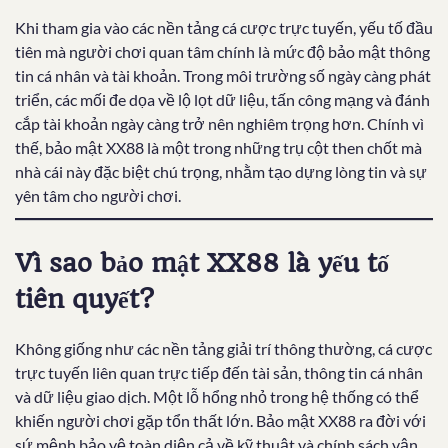
Khi tham gia vào các nền tảng cá cược trực tuyến, yếu tố đầu
tiên mà người chơi quan tâm chính là mức độ bảo mật thông
tin cá nhân và tài khoản. Trong môi trường số ngày càng phát
triển, các mối đe dọa về lộ lọt dữ liệu, tấn công mạng và đánh
cắp tài khoản ngày càng trở nên nghiêm trọng hơn. Chính vì
thế, bảo mật XX88 là một trong những trụ cột then chốt mà
nhà cái này đặc biệt chú trọng, nhằm tạo dựng lòng tin và sự
yên tâm cho người chơi.
Vì sao bảo mật XX88 là yếu tố
tiên quyết?
Không giống như các nền tảng giải trí thông thường, cá cược
trực tuyến liên quan trực tiếp đến tài sản, thông tin cá nhân
và dữ liệu giao dịch. Một lỗ hổng nhỏ trong hệ thống có thể
khiến người chơi gặp tổn thất lớn. Bảo mật XX88 ra đời với
sứ mệnh bảo vệ toàn diện cả về kỹ thuật và chính sách vận