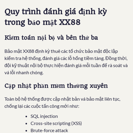
Quy trình đánh giá định kỳ
trong bảo mật XX88
Kiểm toán nội bộ và bên thứ ba
Bảo mật XX88 định kỳ thuê các tổ chức bảo mật độc lập
kiểm tra hệ thống, đánh giá các lỗ hổng tiềm tàng. Đồng thời,
đội kỹ thuật nội bộ thực hiện đánh giá mỗi tuần để rà soát và
vá lỗi nhanh chóng.
Cập nhật phần mềm thường xuyên
Toàn bộ hệ thống được cập nhật bản vá bảo mật liên tục,
chống lại các cuộc tấn công mới như:
SQL injection
Cross-site scripting (XSS)
Brute-force attack