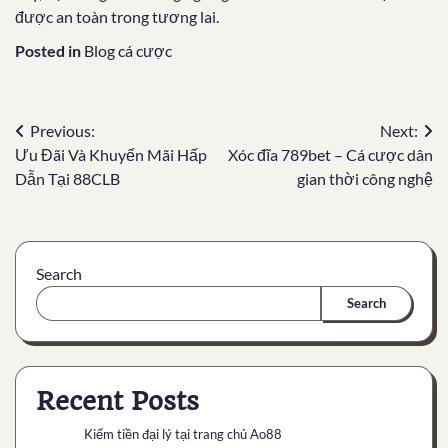
được an toàn trong tương lai.
Posted in
Blog cá cược
Post
Previous:
Next:
Ưu Đãi Và Khuyến Mãi Hấp
Xóc đĩa 789bet – Cá cược dân
navigation
Dẫn Tại 88CLB
gian thời công nghệ
Search
Search
Recent Posts
Kiếm tiền đại lý tại trang chủ Ao88