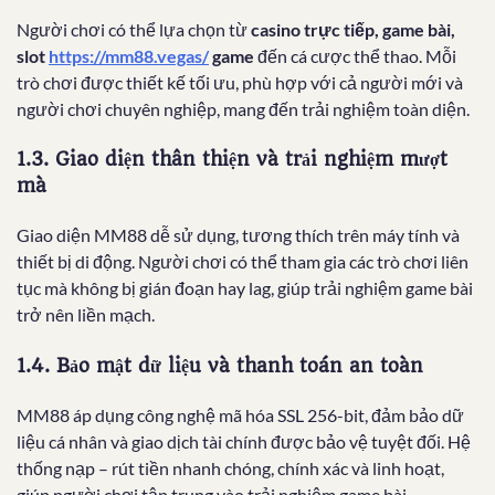
Người chơi có thể lựa chọn từ
casino trực tiếp, game bài,
slot
https://mm88.vegas/
game
đến cá cược thể thao. Mỗi
trò chơi được thiết kế tối ưu, phù hợp với cả người mới và
người chơi chuyên nghiệp, mang đến trải nghiệm toàn diện.
1.3. Giao diện thân thiện và trải nghiệm mượt
mà
Giao diện MM88 dễ sử dụng, tương thích trên máy tính và
thiết bị di động. Người chơi có thể tham gia các trò chơi liên
tục mà không bị gián đoạn hay lag, giúp trải nghiệm game bài
trở nên liền mạch.
1.4. Bảo mật dữ liệu và thanh toán an toàn
MM88 áp dụng công nghệ mã hóa SSL 256-bit, đảm bảo dữ
liệu cá nhân và giao dịch tài chính được bảo vệ tuyệt đối. Hệ
thống nạp – rút tiền nhanh chóng, chính xác và linh hoạt,
giúp người chơi tập trung vào trải nghiệm game bài.