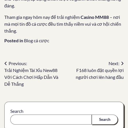
đáng.
Tham gia ngay hôm nay để trải nghiệm
Casino MM88
– nơi
mà mọi tín đồ cá cược đều tìm thấy niềm vui và cơ hội chiến
thắng.
Posted in
Blog cá cược
Post
Previous:
Next:
Trải Nghiệm Tài Xỉu New88
F168 luôn đặt quyền lợi
navigation
Với Cách Chơi Hấp Dẫn Và
người chơi lên hàng đầu
Dễ Thắng
Search
Search