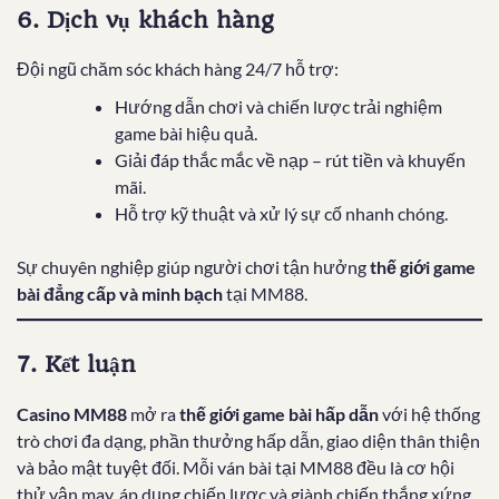
6. Dịch vụ khách hàng
Đội ngũ chăm sóc khách hàng 24/7 hỗ trợ:
Hướng dẫn chơi và chiến lược trải nghiệm
game bài hiệu quả.
Giải đáp thắc mắc về nạp – rút tiền và khuyến
mãi.
Hỗ trợ kỹ thuật và xử lý sự cố nhanh chóng.
Sự chuyên nghiệp giúp người chơi tận hưởng
thế giới game
bài đẳng cấp và minh bạch
tại MM88.
7. Kết luận
Casino MM88
mở ra
thế giới game bài hấp dẫn
với hệ thống
trò chơi đa dạng, phần thưởng hấp dẫn, giao diện thân thiện
và bảo mật tuyệt đối. Mỗi ván bài tại MM88 đều là cơ hội
thử vận may, áp dụng chiến lược và giành chiến thắng xứng