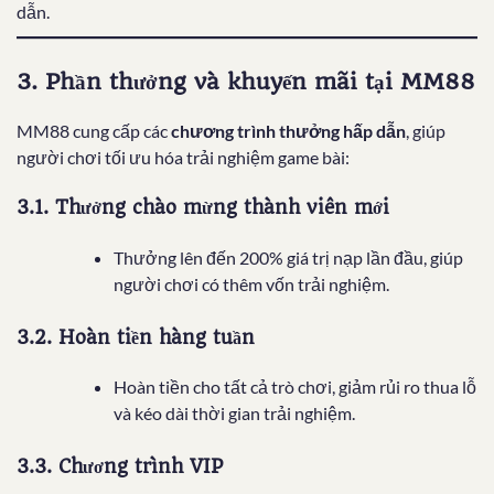
dẫn.
3. Phần thưởng và khuyến mãi tại MM88
MM88 cung cấp các
chương trình thưởng hấp dẫn
, giúp
người chơi tối ưu hóa trải nghiệm game bài:
3.1. Thưởng chào mừng thành viên mới
Thưởng lên đến 200% giá trị nạp lần đầu, giúp
người chơi có thêm vốn trải nghiệm.
3.2. Hoàn tiền hàng tuần
Hoàn tiền cho tất cả trò chơi, giảm rủi ro thua lỗ
và kéo dài thời gian trải nghiệm.
3.3. Chương trình VIP