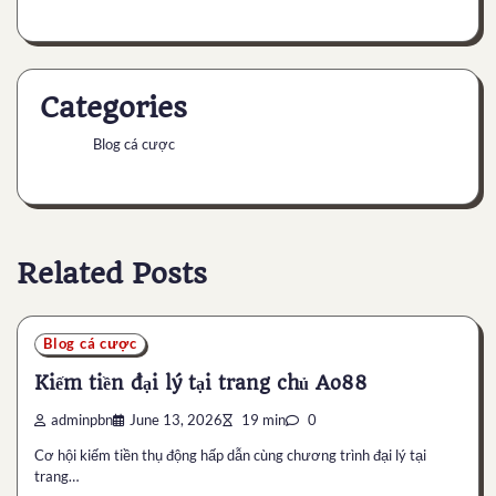
Categories
Blog cá cược
Related Posts
Blog cá cược
Kiếm tiền đại lý tại trang chủ Ao88
adminpbn
June 13, 2026
19 min
0
Cơ hội kiếm tiền thụ động hấp dẫn cùng chương trình đại lý tại
trang…