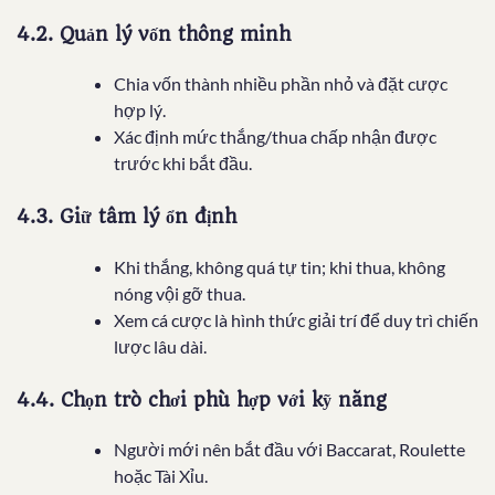
4.2. Quản lý vốn thông minh
Chia vốn thành nhiều phần nhỏ và đặt cược
hợp lý.
Xác định mức thắng/thua chấp nhận được
trước khi bắt đầu.
4.3. Giữ tâm lý ổn định
Khi thắng, không quá tự tin; khi thua, không
nóng vội gỡ thua.
Xem cá cược là hình thức giải trí để duy trì chiến
lược lâu dài.
4.4. Chọn trò chơi phù hợp với kỹ năng
Người mới nên bắt đầu với Baccarat, Roulette
hoặc Tài Xỉu.