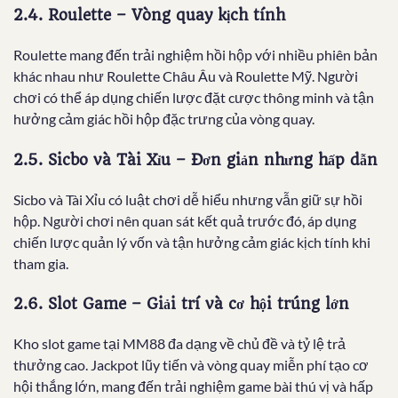
2.4. Roulette – Vòng quay kịch tính
Roulette mang đến trải nghiệm hồi hộp với nhiều phiên bản
khác nhau như Roulette Châu Âu và Roulette Mỹ. Người
chơi có thể áp dụng chiến lược đặt cược thông minh và tận
hưởng cảm giác hồi hộp đặc trưng của vòng quay.
2.5. Sicbo và Tài Xỉu – Đơn giản nhưng hấp dẫn
Sicbo và Tài Xỉu có luật chơi dễ hiểu nhưng vẫn giữ sự hồi
hộp. Người chơi nên quan sát kết quả trước đó, áp dụng
chiến lược quản lý vốn và tận hưởng cảm giác kịch tính khi
tham gia.
2.6. Slot Game – Giải trí và cơ hội trúng lớn
Kho slot game tại MM88 đa dạng về chủ đề và tỷ lệ trả
thưởng cao. Jackpot lũy tiến và vòng quay miễn phí tạo cơ
hội thắng lớn, mang đến trải nghiệm game bài thú vị và hấp