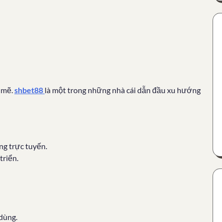
h mẽ.
shbet88
là một trong những nhà cái dẫn đầu xu hướng
ng trực tuyến.
triển.
dùng.