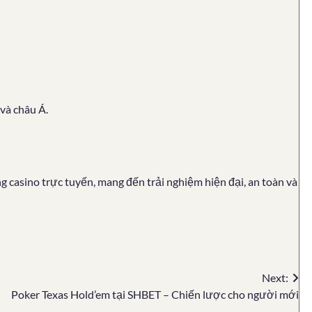
và châu Á.
 casino trực tuyến, mang đến trải nghiệm hiện đại, an toàn và
Next:
Poker Texas Hold’em tại SHBET – Chiến lược cho người mới