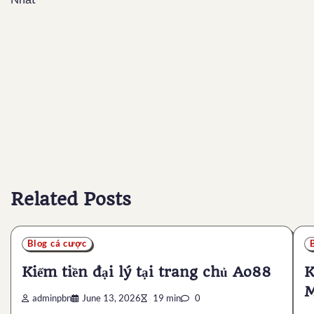
Related Posts
Blog cá cược
Kiếm tiền đại lý tại trang chủ Ao88
K
adminpbn
June 13, 2026
19 min
0