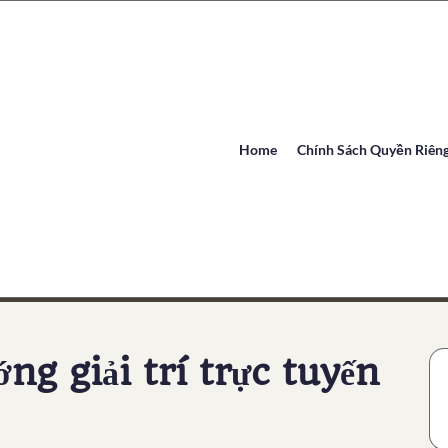
Home
Chính Sách Quyền Riên
g giải trí trực tuyến