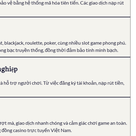
ảo vệ bằng hệ thống mã hóa tiên tiến. Các giao dịch nạp rút
, blackjack, roulette, poker, cùng nhiều slot game phong phú.
sòng bạc truyền thống, đồng thời đảm bảo tính minh bạch.
nghiệp
 hỗ trợ người chơi. Từ việc đăng ký tài khoản, nạp rút tiền,
ợt mà, giao dịch nhanh chóng và cảm giác chơi game an toàn.
g đồng casino trực tuyến Việt Nam.