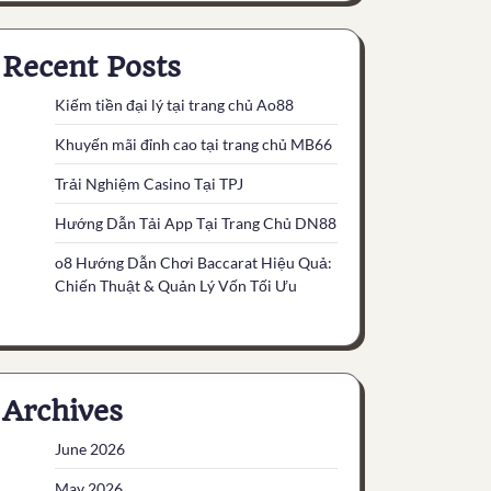
Recent Posts
Kiếm tiền đại lý tại trang chủ Ao88
Khuyến mãi đỉnh cao tại trang chủ MB66
Trải Nghiệm Casino Tại TPJ
Hướng Dẫn Tải App Tại Trang Chủ DN88
o8 Hướng Dẫn Chơi Baccarat Hiệu Quả:
Chiến Thuật & Quản Lý Vốn Tối Ưu
Archives
June 2026
May 2026