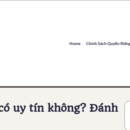
Home
Chính Sách Quyền Riên
 có uy tín không? Đánh