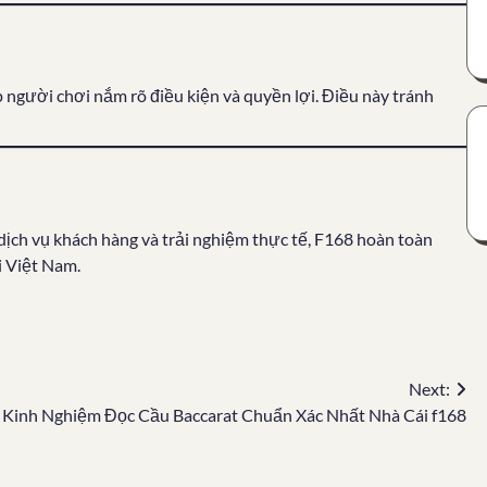
 người chơi nắm rõ điều kiện và quyền lợi. Điều này tránh
dịch vụ khách hàng và trải nghiệm thực tế, F168 hoàn toàn
i Việt Nam.
Next:
Kinh Nghiệm Đọc Cầu Baccarat Chuẩn Xác Nhất Nhà Cái f168