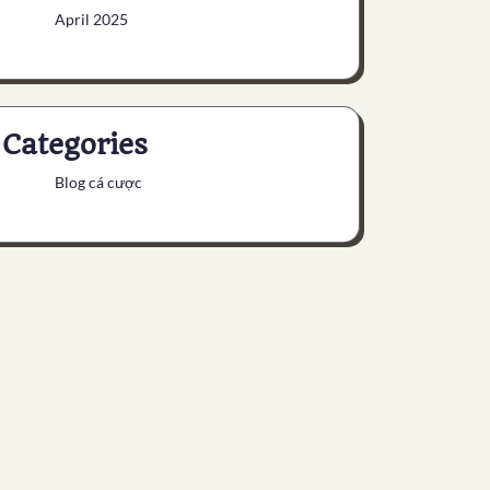
April 2025
Categories
Blog cá cược