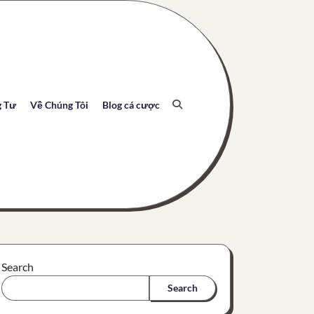
g Tư
Về Chúng Tôi
Blog cá cược
Search
Search