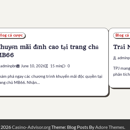
Blog cá cược
Blog cá
huyến mãi đỉnh cao tại trang chủ
Trải 
MB66
adminp
adminpbn
June 10, 2026
15 min
0
TPJ mang 
phân tíc
ám phá ngay các chương trình khuyến mãi độc quyền tại
rang chủ MB66. Nhận…
© 2026
Casino-Advisor.org
Theme: Blog Posts By
Adore Themes
.