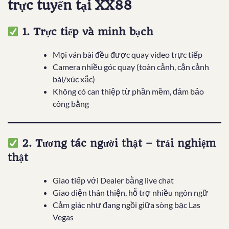
trực tuyến tại XX88
1. Trực tiếp và minh bạch
Mọi ván bài đều được quay video trực tiếp
Camera nhiều góc quay (toàn cảnh, cận cảnh
bài/xúc xắc)
Không có can thiệp từ phần mềm, đảm bảo
công bằng
2. Tương tác người thật – trải nghiệm
thật
Giao tiếp với Dealer bằng live chat
Giao diện thân thiện, hỗ trợ nhiều ngôn ngữ
Cảm giác như đang ngồi giữa sòng bạc Las
Vegas