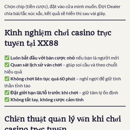
Chọn chip (tiền cược), đặt vào cửa mình muốn. Đợi Dealer
chia bài/lắc xúc xắc, kết quả sẽ hiển thị sau vài giây.
Kinh nghiệm chơi casino trực
tuyến tại XX88
Luôn bắt đầu với bàn cược nhỏ
nếu bạn là người mới
Quan sát lịch sử ván chơi
– giúp soi cầu và theo chuỗi
hiệu quả
Không chơi liên tục quá 60 phút
– nghỉ ngơi để giữ tinh
thần tỉnh táo
Đặt giới hạn lãi/lỗ trước khi chơi
– giữ tâm lý ổn định
Không tất tay, không cược cảm tính
Chiến thuật quản lý vốn khi chơi
casino trực tuyến