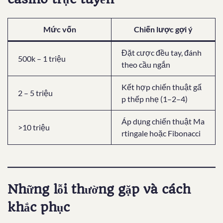
Mức vốn
Chiến lược gợi ý
Đặt cược đều tay, đánh
500k – 1 triệu
theo cầu ngắn
Kết hợp chiến thuật gấ
2 – 5 triệu
p thếp nhẹ (1–2–4)
Áp dụng chiến thuật Ma
>10 triệu
rtingale hoặc Fibonacci
Những lỗi thường gặp và cách
khắc phục