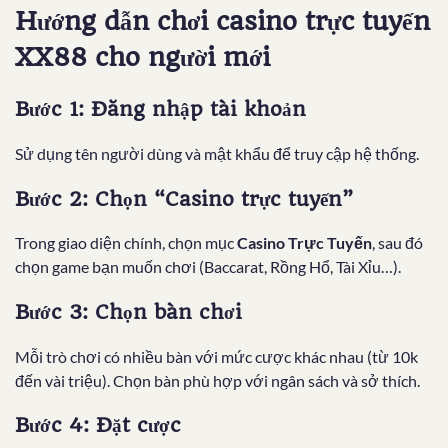
Hướng dẫn chơi casino trực tuyến
XX88 cho người mới
Bước 1: Đăng nhập tài khoản
Sử dụng tên người dùng và mật khẩu để truy cập hệ thống.
Bước 2: Chọn “Casino trực tuyến”
Trong giao diện chính, chọn mục
Casino Trực Tuyến
, sau đó
chọn game bạn muốn chơi (Baccarat, Rồng Hổ, Tài Xỉu…).
Bước 3: Chọn bàn chơi
Mỗi trò chơi có nhiều bàn với mức cược khác nhau (từ 10k
đến vài triệu). Chọn bàn phù hợp với ngân sách và sở thích.
Bước 4: Đặt cược