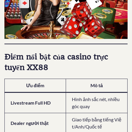
Điểm nổi bật của casino trực
tuyến XX88
Ưu điểm
Mô tả
Hình ảnh sắc nét, nhiều
Livestream Full HD
góc quay
Giao tiếp bằng tiếng Việ
Dealer người thật
t/Anh/Quốc tế