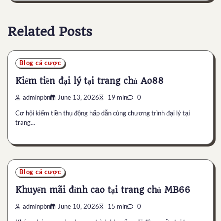
Related Posts
Blog cá cược
Kiếm tiền đại lý tại trang chủ Ao88
adminpbn
June 13, 2026
19 min
0
Cơ hội kiếm tiền thụ động hấp dẫn cùng chương trình đại lý tại
trang…
Blog cá cược
Khuyến mãi đỉnh cao tại trang chủ MB66
adminpbn
June 10, 2026
15 min
0