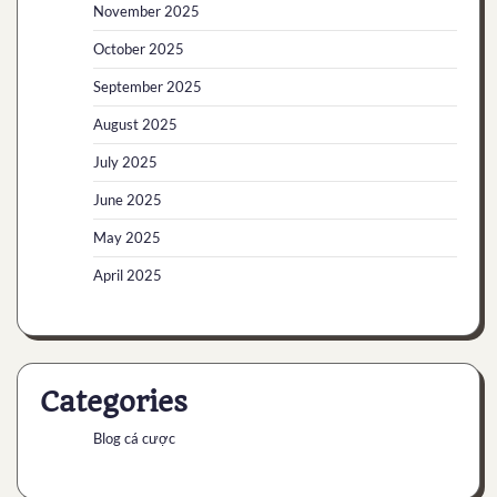
November 2025
October 2025
September 2025
August 2025
July 2025
June 2025
May 2025
April 2025
Categories
Blog cá cược