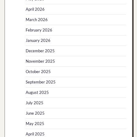
April 2026
March 2026
February 2026
January 2026
December 2025
November 2025
October 2025
September 2025
August 2025
July 2025
June 2025
May 2025
April 2025