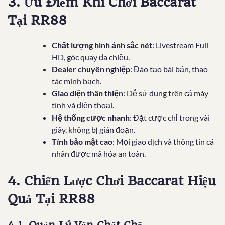
3. Ưu Điểm Khi Chơi Baccarat
Tại RR88
Chất lượng hình ảnh sắc nét
: Livestream Full
HD, góc quay đa chiều.
Dealer chuyên nghiệp
: Đào tạo bài bản, thao
tác minh bạch.
Giao diện thân thiện
: Dễ sử dụng trên cả máy
tính và điện thoại.
Hệ thống cược nhanh
: Đặt cược chỉ trong vài
giây, không bị gián đoạn.
Tính bảo mật cao
: Mọi giao dịch và thông tin cá
nhân được mã hóa an toàn.
4. Chiến Lược Chơi Baccarat Hiệu
Quả Tại RR88
4.1. Quản Lý Vốn Chặt Chẽ