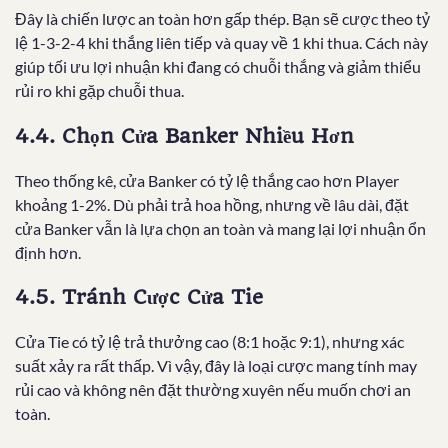
Đây là chiến lược an toàn hơn gấp thép. Bạn sẽ cược theo tỷ
lệ 1-3-2-4 khi thắng liên tiếp và quay về 1 khi thua. Cách này
giúp tối ưu lợi nhuận khi đang có chuỗi thắng và giảm thiểu
rủi ro khi gặp chuỗi thua.
4.4. Chọn Cửa Banker Nhiều Hơn
Theo thống kê, cửa Banker có tỷ lệ thắng cao hơn Player
khoảng 1-2%. Dù phải trả hoa hồng, nhưng về lâu dài, đặt
cửa Banker vẫn là lựa chọn an toàn và mang lại lợi nhuận ổn
định hơn.
4.5. Tránh Cược Cửa Tie
Cửa Tie có tỷ lệ trả thưởng cao (8:1 hoặc 9:1), nhưng xác
suất xảy ra rất thấp. Vì vậy, đây là loại cược mang tính may
rủi cao và không nên đặt thường xuyên nếu muốn chơi an
toàn.