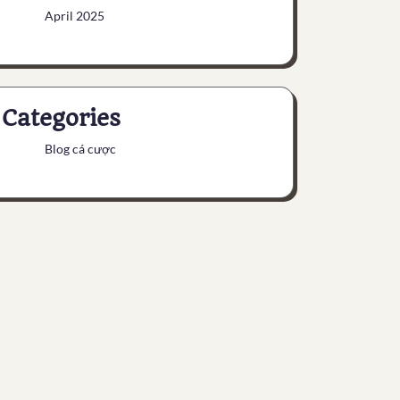
April 2025
Categories
Blog cá cược