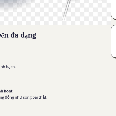
yến đa dạng
inh bạch.
nh hoạt
.
ng động như sòng bài thật.