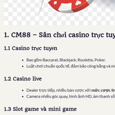
1. CM88 – Sân chơi casino trực tu
1.1 Casino trực tuyến
Bao gồm Baccarat, Blackjack, Roulette, Poker.
Luật chơi chuẩn quốc tế, đảm bảo công bằng và m
1.2 Casino live
Dealer trực tiếp, nhiều bàn cược với
mức cược li
Camera nhiều góc quay, hình ảnh HD, âm thanh số
1.3 Slot game và mini game