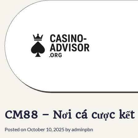
Skip
to
content
CM88 – Nơi cá cược kết h
Posted on
October 10, 2025
by
adminpbn