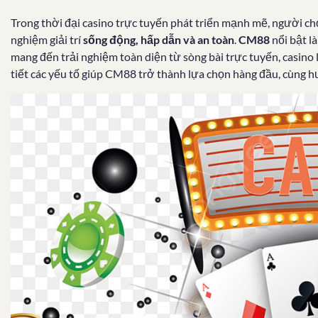
Trong thời đại casino trực tuyến phát triển mạnh mẽ, người ch
nghiệm giải trí
sống động, hấp dẫn và an toàn
.
CM88
nổi bật l
mang đến trải nghiệm toàn diện từ sòng bài trực tuyến, casino l
tiết các yếu tố giúp CM88 trở thành lựa chọn hàng đầu, cùng h