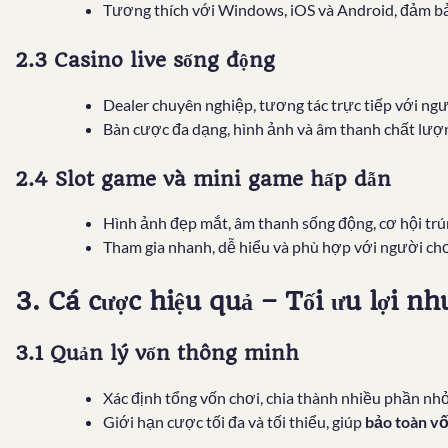
Tương thích với Windows, iOS và Android, đảm b
2.3 Casino live sống động
Dealer chuyên nghiệp, tương tác trực tiếp với ngư
Bàn cược đa dạng, hình ảnh và âm thanh chất lượ
2.4 Slot game và mini game hấp dẫn
Hình ảnh đẹp mắt, âm thanh sống động, cơ hội tr
Tham gia nhanh, dễ hiểu và phù hợp với người chơ
3. Cá cược hiệu quả – Tối ưu lợi nh
3.1 Quản lý vốn thông minh
Xác định tổng vốn chơi, chia thành nhiều phần nhỏ
Giới hạn cược tối đa và tối thiểu, giúp
bảo toàn vố