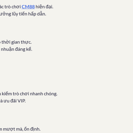
ác trò chơi
CM88
hiện đại.
hưởng lũy tiến hấp dẫn.
 thời gian thực.
i nhuận đáng kể.
m kiếm trò chơi nhanh chóng.
à ưu đãi VIP.
ệm mượt mà, ổn định.