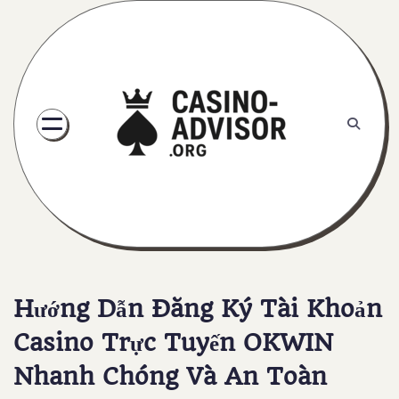
Skip
to
content
Hướng Dẫn Đăng Ký Tài Khoản
Casino Trực Tuyến OKWIN
Nhanh Chóng Và An Toàn