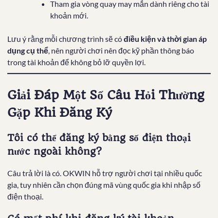
Tham gia vòng quay may mắn dành riêng cho tài
khoản mới.
Lưu ý rằng mỗi chương trình sẽ có
điều kiện và thời gian áp
dụng cụ thể
, nên người chơi nên đọc kỹ phần thông báo
trong tài khoản để không bỏ lỡ quyền lợi.
Giải Đáp Một Số Câu Hỏi Thường
Gặp Khi Đăng Ký
Tôi có thể đăng ký bằng số điện thoại
nước ngoài không?
Câu trả lời là có. OKWIN hỗ trợ người chơi tại nhiều quốc
gia, tuy nhiên cần chọn đúng mã vùng quốc gia khi nhập số
điện thoại.