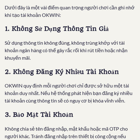
Dưới đây là một vài điểm quan trọng người chơi cần ghi nhớ
khi tạo tài khoản OKWIN:
1. Không Sử Dụng Thông Tin Giả
Sử dụng thông tin không đúng, không trùng khớp với tài
khoản ngân hàng có thể gây rắc rối khi rút tiền hoặc nhận
khuyến mãi.
2. Không Đăng Ký Nhiều Tài Khoản
OKWIN quy định mỗi người chơi chỉ được sở hữu một tài
khoản duy nhất. Nếu hệ thống phát hiện bạn đăng ký nhiều
tài khoản cùng thông tin sẽ có nguy cơ bị khóa vĩnh viễn.
3. Bảo Mật Tài Khoản
Không chia sẻ tên đăng nhập, mật khẩu hoặc mã OTP cho
người khác. Tránh đăng nhập trên thiết bị công cộng nếu