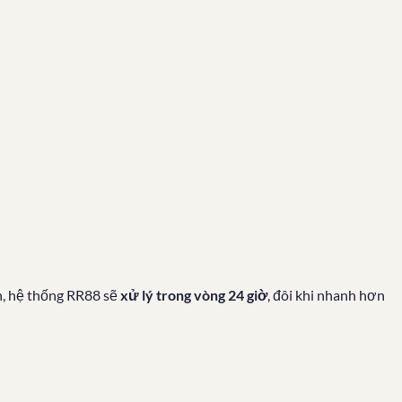
ên, hệ thống RR88 sẽ
xử lý trong vòng 24 giờ
, đôi khi nhanh hơn