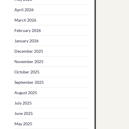
April 2026
March 2026
February 2026
January 2026
December 2025
November 2025
October 2025
September 2025
August 2025
July 2025
June 2025
May 2025