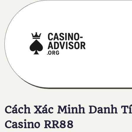
Skip
to
content
Cách Xác Minh Danh T
Casino RR88