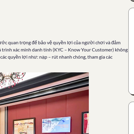
ước quan trọng để bảo vệ quyền lợi của người chơi và đảm
á trình xác minh danh tính (KYC – Know Your Customer) không
 các quyền lợi như: nạp – rút nhanh chóng, tham gia các