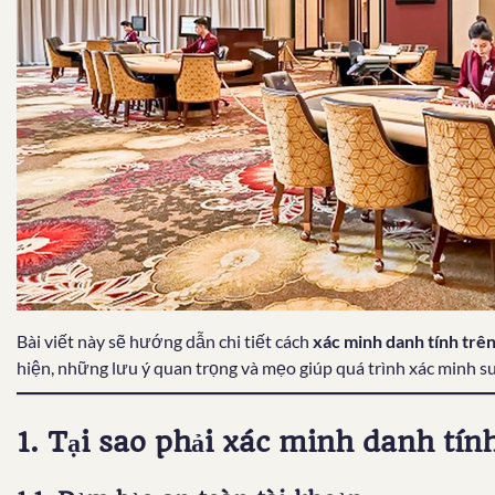
Bài viết này sẽ hướng dẫn chi tiết cách
xác minh danh tính trê
hiện, những lưu ý quan trọng và mẹo giúp quá trình xác minh suô
1. Tại sao phải xác minh danh tí