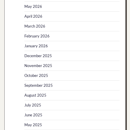
May 2026
April 2026
March 2026
February 2026
January 2026
December 2025
November 2025
October 2025
September 2025
August 2025
July 2025
June 2025
May 2025