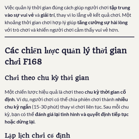
Việc quản lý thời gian đúng cách giúp người chơi
tập trung
vào sự vui vẻ
và
giải trí
, thay vì lo lắng về kết quả chơi. Một
khoảng thời gian chơi hợp lý giúp
tăng cường sự hài lòng
với trò chơi và khiến người chơi cảm thấy vui vẻ hơn.
Các chiến lược quản lý thời gian
chơi F168
Chơi theo chu kỳ thời gian
Một chiến lược hiệu quả là chơi theo
chu kỳ thời gian cố
định
. Ví dụ, người chơi có thể chia phiên chơi thành
nhiều
chu kỳ ngắn
(15-30 phút) thay vì chơi liên tục. Sau mỗi chu
kỳ, bạn có thể
đánh giá lại tình hình và quyết định tiếp tục
hoặc dừng lại
.
Lập lịch chơi cố định