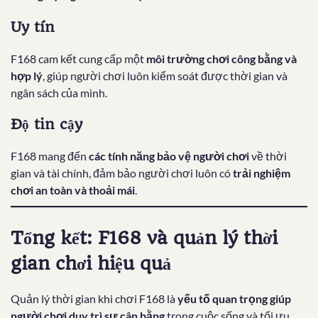
Uy tín
F168 cam kết cung cấp một
môi trường chơi công bằng và
hợp lý
, giúp người chơi luôn kiểm soát được thời gian và
ngân sách của mình.
Độ tin cậy
F168 mang đến
các tính năng bảo vệ người chơi
về thời
gian và tài chính, đảm bảo người chơi luôn có
trải nghiệm
chơi an toàn và thoải mái
.
Tổng kết: F168 và quản lý thời
gian chơi hiệu quả
Quản lý thời gian khi chơi F168 là
yếu tố quan trọng giúp
người chơi duy trì sự cân bằng
trong cuộc sống và tối ưu