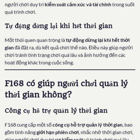
người chơi duy trì
kiểm soát cảm xúc và tài chính
trong suốt
quá trình chơi.
Tự động dừng lại khi hết thời gian
Một thói quen quan trọng là
tự động dừng lại khi hết thời
gian
đã đặt ra, dù kết quả chơi thế nào. Điều này giúp người
chơi tránh tình trạng chơi quá lâu và ảnh hưởng đến các
hoạt động khác trong cuộc sống.
F168 có giúp người chơi quản lý
thời gian không?
Công cụ hỗ trợ quản lý thời gian
F168 cung cấp một số
công cụ hỗ trợ quản lý thời gian
, bao
gồm tính năng
giới hạn phiên chơi
, nhắc nhở thời gian chơi,
giúp người chơi duy trì
sự kiểm soát
và tránh chơi quá lâu.