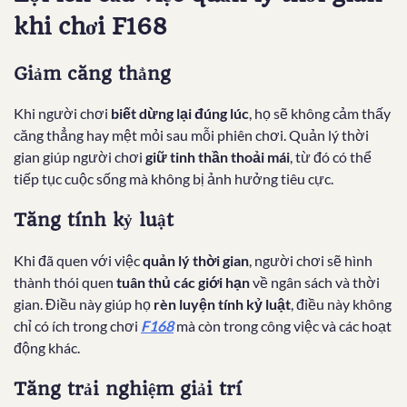
khi chơi F168
Giảm căng thẳng
Khi người chơi
biết dừng lại đúng lúc
, họ sẽ không cảm thấy
căng thẳng hay mệt mỏi sau mỗi phiên chơi. Quản lý thời
gian giúp người chơi
giữ tinh thần thoải mái
, từ đó có thể
tiếp tục cuộc sống mà không bị ảnh hưởng tiêu cực.
Tăng tính kỷ luật
Khi đã quen với việc
quản lý thời gian
, người chơi sẽ hình
thành thói quen
tuân thủ các giới hạn
về ngân sách và thời
gian. Điều này giúp họ
rèn luyện tính kỷ luật
, điều này không
chỉ có ích trong chơi
F168
mà còn trong công việc và các hoạt
động khác.
Tăng trải nghiệm giải trí