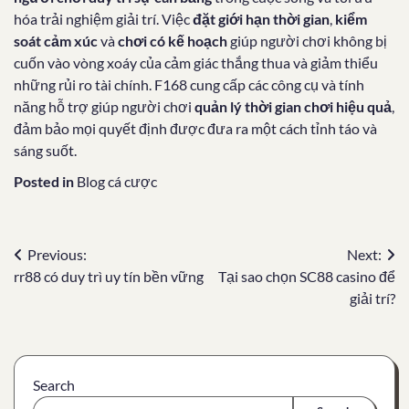
hóa trải nghiệm giải trí. Việc
đặt giới hạn thời gian
,
kiểm
soát cảm xúc
và
chơi có kế hoạch
giúp người chơi không bị
cuốn vào vòng xoáy của cảm giác thắng thua và giảm thiểu
những rủi ro tài chính. F168 cung cấp các công cụ và tính
năng hỗ trợ giúp người chơi
quản lý thời gian chơi hiệu quả
,
đảm bảo mọi quyết định được đưa ra một cách tỉnh táo và
sáng suốt.
Posted in
Blog cá cược
Post
Previous:
Next:
rr88 có duy trì uy tín bền vững
Tại sao chọn SC88 casino để
navigation
giải trí?
Search