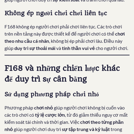
Không ép người chơi chơi liên tục
F168 không ép người chơi phải chơi liên tục. Các trò chơi
trên nền tảng này được thiết kế để người chơi có thể
chơi
theo nhu cầu cá nhân
, không bị ép phải chơi lâu. Điều này
giúp
duy trì sự thoải mái
và
tinh thần vui vẻ
cho người chơi.
F168 và những chiến lược khác
để duy trì sự cân bằng
Sử dụng phương pháp chơi nhỏ
Phương pháp
chơi nhỏ
giúp người chơi không bị cuốn vào
các trò chơi có
tỷ lệ cược lớn
, từ đó giảm thiểu nguy cơ mất
kiểm soát tài chính và thời gian. Việc
chơi theo từng phần
nhỏ
giúp người chơi duy trì
sự tập trung và kỷ luật
trong