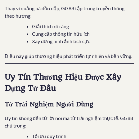
Thay vì quảng bá dồn dập, GG88 tập trung truyền thông
theo hướng:
Giải thích rõ ràng
Cung cấp thông tin hữu ích
Xây dựng hình ảnh tích cực
Điều này giúp thương hiệu phát triển tự nhiên và bền vững.
Uy Tín Thương Hiệu Được Xây
Dựng Từ Đâu
Từ Trải Nghiệm Người Dùng
Uy tín không đến từ lời nói mà từ trải nghiệm thực tế. GG88
chú trọng:
Tối ưu quy trình