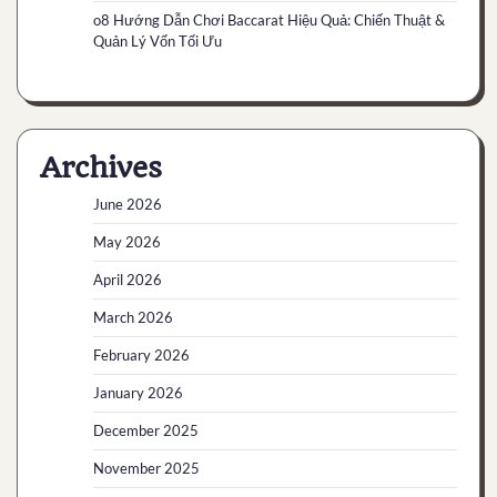
o8 Hướng Dẫn Chơi Baccarat Hiệu Quả: Chiến Thuật &
Quản Lý Vốn Tối Ưu
Archives
June 2026
May 2026
April 2026
March 2026
February 2026
January 2026
December 2025
November 2025