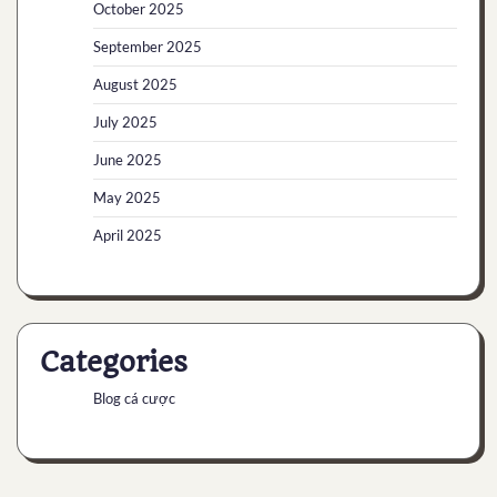
October 2025
September 2025
August 2025
July 2025
June 2025
May 2025
April 2025
Categories
Blog cá cược