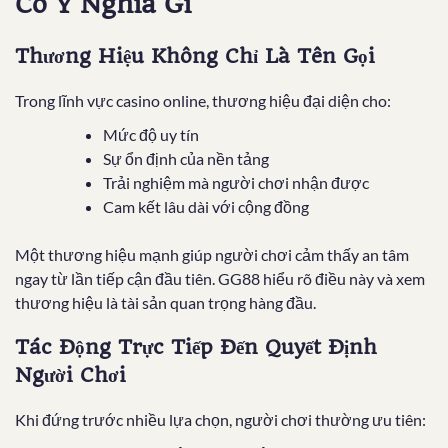
Có Ý Nghĩa Gì
Thương Hiệu Không Chỉ Là Tên Gọi
Trong lĩnh vực casino online, thương hiệu đại diện cho:
Mức độ uy tín
Sự ổn định của nền tảng
Trải nghiệm mà người chơi nhận được
Cam kết lâu dài với cộng đồng
Một thương hiệu mạnh giúp người chơi cảm thấy an tâm
ngay từ lần tiếp cận đầu tiên. GG88 hiểu rõ điều này và xem
thương hiệu là tài sản quan trọng hàng đầu.
Tác Động Trực Tiếp Đến Quyết Định
Người Chơi
Khi đứng trước nhiều lựa chọn, người chơi thường ưu tiên: