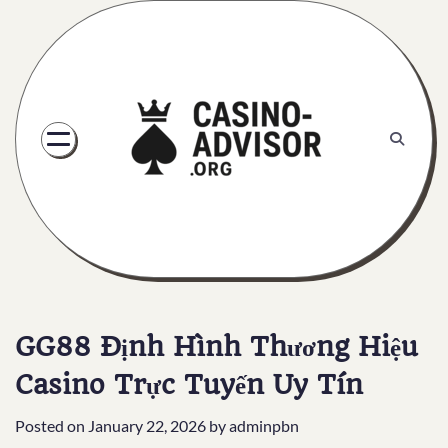
Skip
to
content
GG88 Định Hình Thương Hiệu
Casino Trực Tuyến Uy Tín
Posted on
January 22, 2026
by
adminpbn