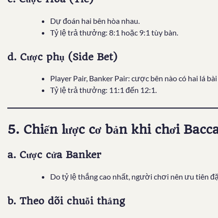
Dự đoán hai bên hòa nhau.
Tỷ lệ trả thưởng: 8:1 hoặc 9:1 tùy bàn.
d. Cược phụ (Side Bet)
Player Pair, Banker Pair: cược bên nào có hai lá bà
Tỷ lệ trả thưởng: 11:1 đến 12:1.
5. Chiến lược cơ bản khi chơi Bacc
a. Cược cửa Banker
Do tỷ lệ thắng cao nhất, người chơi nên ưu tiên đ
b. Theo dõi chuỗi thắng