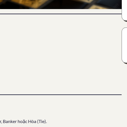
, Banker hoặc Hòa (Tie).