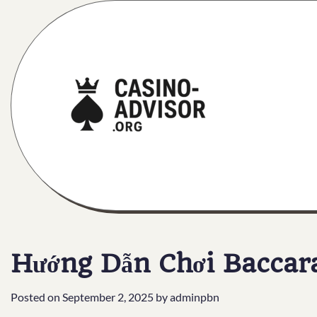
Skip
to
content
Hướng Dẫn Chơi Baccar
Posted on
September 2, 2025
by
adminpbn