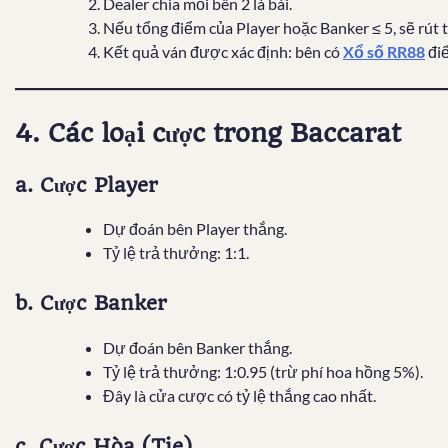
Dealer chia mỗi bên 2 lá bài.
Nếu tổng điểm của Player hoặc Banker ≤ 5, sẽ rút t
Kết quả ván được xác định: bên có
Xổ số RR88
điể
4. Các loại cược trong Baccarat
a. Cược Player
Dự đoán bên Player thắng.
Tỷ lệ trả thưởng: 1:1.
b. Cược Banker
Dự đoán bên Banker thắng.
Tỷ lệ trả thưởng: 1:0.95 (trừ phí hoa hồng 5%).
Đây là cửa cược có tỷ lệ thắng cao nhất.
c. Cược Hòa (Tie)