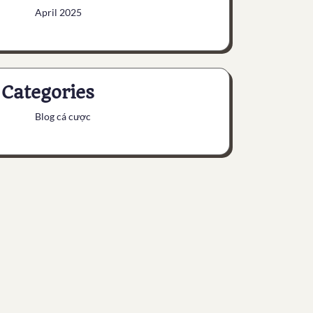
April 2025
Categories
Blog cá cược