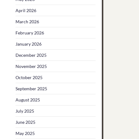
April 2026
March 2026
February 2026
January 2026
December 2025
November 2025
October 2025
September 2025
August 2025
July 2025
June 2025
May 2025