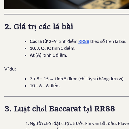
2. Giá trị các lá bài
Các lá từ 2–9
: tính điểm
RR88
theo số trên lá bài.
10, J, Q, K
: tính 0 điểm.
Át (A)
: tính 1 điểm.
Ví dụ:
7 + 8 = 15 → tính 5 điểm (chỉ lấy số hàng đơn vị).
10 + 6 = 6 điểm.
3. Luật chơi Baccarat tại RR88
Người chơi đặt cược trước khi ván bắt đầu: Player