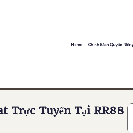
Home
Chính Sách Quyền Riên
at Trực Tuyến Tại RR88