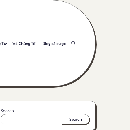
g Tư
Về Chúng Tôi
Blog cá cược
Search
Search