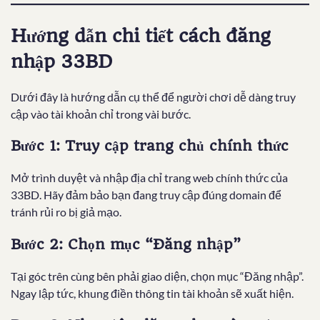
Hướng dẫn chi tiết cách đăng
nhập 33BD
Dưới đây là hướng dẫn cụ thể để người chơi dễ dàng truy
cập vào tài khoản chỉ trong vài bước.
Bước 1: Truy cập trang chủ chính thức
Mở trình duyệt và nhập địa chỉ trang web chính thức của
33BD. Hãy đảm bảo bạn đang truy cập đúng domain để
tránh rủi ro bị giả mạo.
Bước 2: Chọn mục “Đăng nhập”
Tại góc trên cùng bên phải giao diện, chọn mục “Đăng nhập”.
Ngay lập tức, khung điền thông tin tài khoản sẽ xuất hiện.