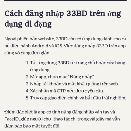
Cách đăng nhập 33BD trên ứng
dụng di động
Ngoài phiên bản website, 33BD còn có ứng dụng dành cho cả
hệ điều hành Android và iOS. Việc đăng nhập 33BD trên app
cũng vô cùng đơn giản.
Tải ứng dụng 33BD từ trang chủ hoặc cửa hàng
ứng dụng.
Mở app, chọn mục “Đăng nhập”.
Nhập tài khoản và mật khẩu giống trên web.
Xác nhận mã OTP nếu được yêu cầu.
Truy cập giao diện chính và bắt đầu trải nghiệm.
Điểm đặc biệt là app có tính năng đăng nhập vân tay và
FaceID, giúp người chơi thao tác chỉ trong vài giây mà vẫn
đảm bảo bảo mật tuyệt đối.