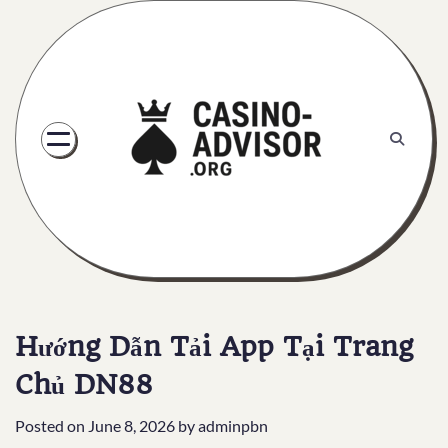
Skip
to
content
Hướng Dẫn Tải App Tại Trang
Chủ DN88
Posted on
June 8, 2026
by
adminpbn