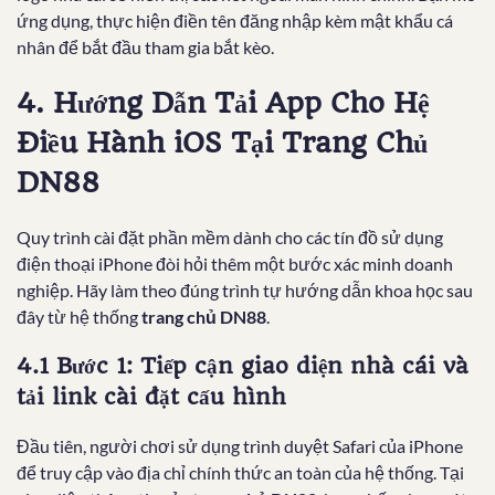
ứng dụng, thực hiện điền tên đăng nhập kèm mật khẩu cá
nhân để bắt đầu tham gia bắt kèo.
4. Hướng Dẫn Tải App Cho Hệ
Điều Hành iOS Tại Trang Chủ
DN88
Quy trình cài đặt phần mềm dành cho các tín đồ sử dụng
điện thoại iPhone đòi hỏi thêm một bước xác minh doanh
nghiệp. Hãy làm theo đúng trình tự hướng dẫn khoa học sau
đây từ hệ thống
trang chủ DN88
.
4.1 Bước 1: Tiếp cận giao diện nhà cái và
tải link cài đặt cấu hình
Đầu tiên, người chơi sử dụng trình duyệt Safari của iPhone
để truy cập vào địa chỉ chính thức an toàn của hệ thống. Tại