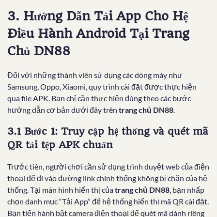
3. Hướng Dẫn Tải App Cho Hệ
Điều Hành Android Tại Trang
Chủ DN88
Đối với những thành viên sử dụng các dòng máy như
Samsung, Oppo, Xiaomi, quy trình cài đặt được thực hiện
qua file APK. Bạn chỉ cần thực hiện đúng theo các bước
hướng dẫn cơ bản dưới đây trên
trang chủ DN88
.
3.1 Bước 1: Truy cập hệ thống và quét mã
QR tải tệp APK chuẩn
Trước tiên, người chơi cần sử dụng trình duyệt web của điện
thoại để đi vào đường link chính thống không bị chặn của hệ
thống. Tại màn hình hiển thị của
trang chủ DN88
, bạn nhấp
chọn danh mục “Tải App” để hệ thống hiển thị mã QR cài đặt.
Bạn tiến hành bật camera điện thoại để quét mã dành riêng