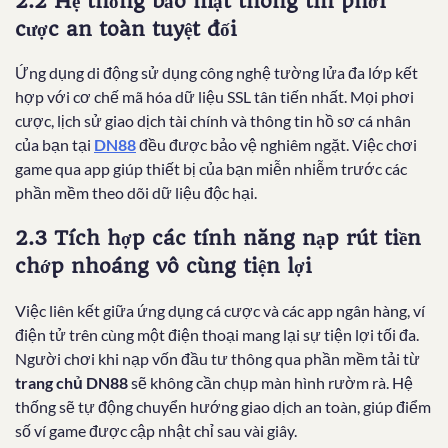
2.2 Hệ thống bảo mật thông tin phơi
cược an toàn tuyệt đối
Ứng dụng di động sử dụng công nghệ tường lửa đa lớp kết
hợp với cơ chế mã hóa dữ liệu SSL tân tiến nhất. Mọi phơi
cược, lịch sử giao dịch tài chính và thông tin hồ sơ cá nhân
của bạn tại
DN88
đều được bảo vệ nghiêm ngặt. Việc chơi
game qua app giúp thiết bị của bạn miễn nhiễm trước các
phần mềm theo dõi dữ liệu độc hại.
2.3 Tích hợp các tính năng nạp rút tiền
chớp nhoáng vô cùng tiện lợi
Việc liên kết giữa ứng dụng cá cược và các app ngân hàng, ví
điện tử trên cùng một điện thoại mang lại sự tiện lợi tối đa.
Người chơi khi nạp vốn đầu tư thông qua phần mềm tải từ
trang chủ DN88
sẽ không cần chụp màn hình rườm rà. Hệ
thống sẽ tự động chuyển hướng giao dịch an toàn, giúp điểm
số ví game được cập nhật chỉ sau vài giây.