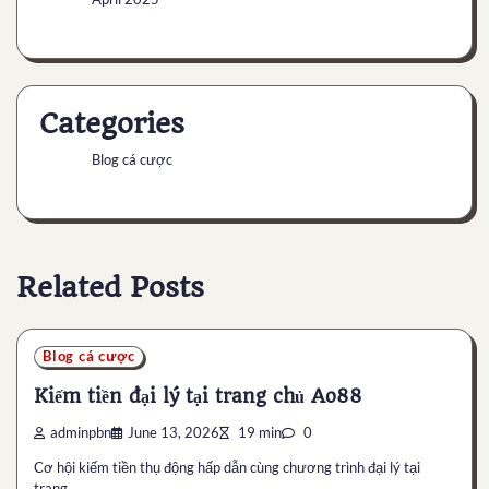
Categories
Blog cá cược
Related Posts
Blog cá cược
Kiếm tiền đại lý tại trang chủ Ao88
adminpbn
June 13, 2026
19 min
0
Cơ hội kiếm tiền thụ động hấp dẫn cùng chương trình đại lý tại
trang…