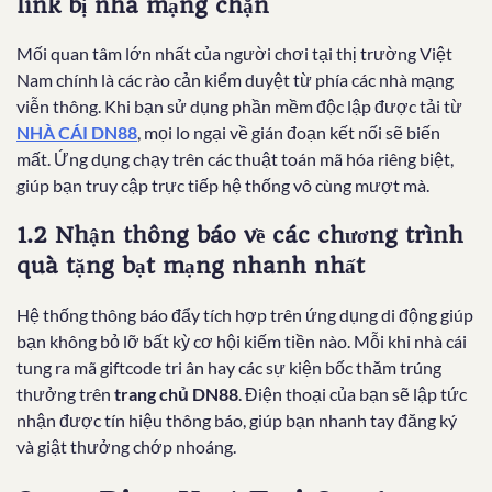
link bị nhà mạng chặn
Mối quan tâm lớn nhất của người chơi tại thị trường Việt
Nam chính là các rào cản kiểm duyệt từ phía các nhà mạng
viễn thông. Khi bạn sử dụng phần mềm độc lập được tải từ
NHÀ CÁI DN88
, mọi lo ngại về gián đoạn kết nối sẽ biến
mất. Ứng dụng chạy trên các thuật toán mã hóa riêng biệt,
giúp bạn truy cập trực tiếp hệ thống vô cùng mượt mà.
1.2 Nhận thông báo về các chương trình
quà tặng bạt mạng nhanh nhất
Hệ thống thông báo đẩy tích hợp trên ứng dụng di động giúp
bạn không bỏ lỡ bất kỳ cơ hội kiếm tiền nào. Mỗi khi nhà cái
tung ra mã giftcode tri ân hay các sự kiện bốc thăm trúng
thưởng trên
trang chủ DN88
. Điện thoại của bạn sẽ lập tức
nhận được tín hiệu thông báo, giúp bạn nhanh tay đăng ký
và giật thưởng chớp nhoáng.