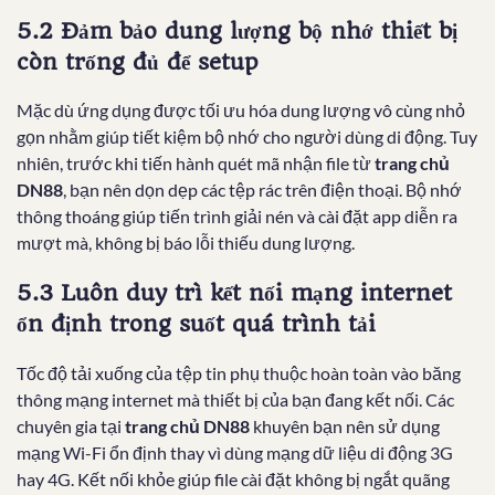
5.2 Đảm bảo dung lượng bộ nhớ thiết bị
còn trống đủ để setup
Mặc dù ứng dụng được tối ưu hóa dung lượng vô cùng nhỏ
gọn nhằm giúp tiết kiệm bộ nhớ cho người dùng di động. Tuy
nhiên, trước khi tiến hành quét mã nhận file từ
trang chủ
DN88
, bạn nên dọn dẹp các tệp rác trên điện thoại. Bộ nhớ
thông thoáng giúp tiến trình giải nén và cài đặt app diễn ra
mượt mà, không bị báo lỗi thiếu dung lượng.
5.3 Luôn duy trì kết nối mạng internet
ổn định trong suốt quá trình tải
Tốc độ tải xuống của tệp tin phụ thuộc hoàn toàn vào băng
thông mạng internet mà thiết bị của bạn đang kết nối. Các
chuyên gia tại
trang chủ DN88
khuyên bạn nên sử dụng
mạng Wi-Fi ổn định thay vì dùng mạng dữ liệu di động 3G
hay 4G. Kết nối khỏe giúp file cài đặt không bị ngắt quãng