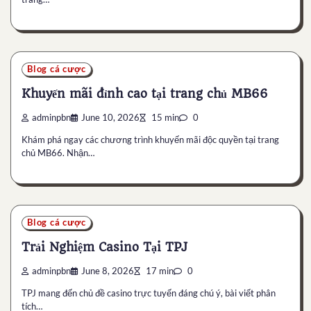
Blog cá cược
Khuyến mãi đỉnh cao tại trang chủ MB66
adminpbn
June 10, 2026
15 min
0
Khám phá ngay các chương trình khuyến mãi độc quyền tại trang
chủ MB66. Nhận…
Blog cá cược
Trải Nghiệm Casino Tại TPJ
adminpbn
June 8, 2026
17 min
0
TPJ mang đến chủ đề casino trực tuyến đáng chú ý, bài viết phân
tích…