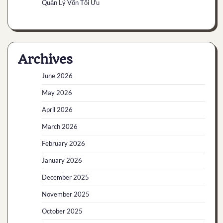
Quản Lý Vốn Tối Ưu
Archives
June 2026
May 2026
April 2026
March 2026
February 2026
January 2026
December 2025
November 2025
October 2025