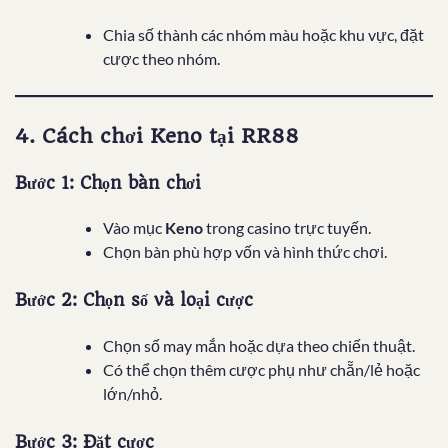
Chia số thành các nhóm màu hoặc khu vực, đặt
cược theo nhóm.
4. Cách chơi Keno tại RR88
Bước 1: Chọn bàn chơi
Vào mục
Keno
trong casino trực tuyến.
Chọn bàn phù hợp vốn và hình thức chơi.
Bước 2: Chọn số và loại cược
Chọn số may mắn hoặc dựa theo chiến thuật.
Có thể chọn thêm cược phụ như chẵn/lẻ hoặc
lớn/nhỏ.
Bước 3: Đặt cược