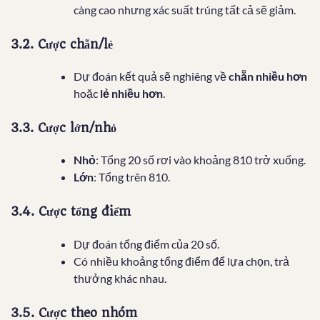
càng cao nhưng xác suất trúng tất cả sẽ giảm.
3.2. Cược chẵn/lẻ
Dự đoán kết quả sẽ nghiêng về
chẵn nhiều hơn
hoặc
lẻ nhiều hơn
.
3.3. Cược lớn/nhỏ
Nhỏ
: Tổng 20 số rơi vào khoảng 810 trở xuống.
Lớn
: Tổng trên 810.
3.4. Cược tổng điểm
Dự đoán tổng điểm của 20 số.
Có nhiều khoảng tổng điểm để lựa chọn, trả
thưởng khác nhau.
3.5. Cược theo nhóm