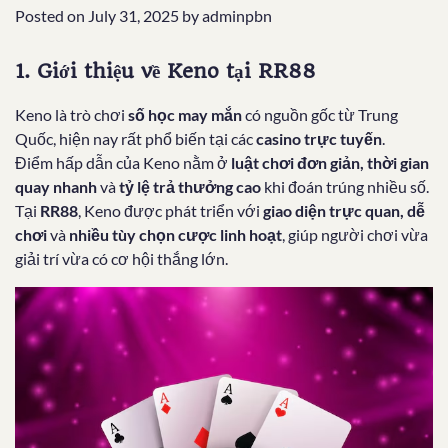
Posted on
July 31, 2025
by
adminpbn
1. Giới thiệu về Keno tại RR88
Keno là trò chơi
số học may mắn
có nguồn gốc từ Trung
Quốc, hiện nay rất phổ biến tại các
casino trực tuyến
.
Điểm hấp dẫn của Keno nằm ở
luật chơi đơn giản, thời gian
quay nhanh
và
tỷ lệ trả thưởng cao
khi đoán trúng nhiều số.
Tại
RR88
, Keno được phát triển với
giao diện trực quan, dễ
chơi
và
nhiều tùy chọn cược linh hoạt
, giúp người chơi vừa
giải trí vừa có cơ hội thắng lớn.