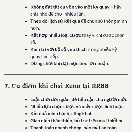
Không đặt tất cả vốn vào một kỳ quay
– hãy
chia nhỏ để chơi nhiều lần.
Theo dõi lịch sử kết quả
để chọn số thông minh
hơn.
Kết hợp nhiều loại cược
thay vì chỉ cược chọn
số.
Kiên trì với bộ số yêu thích
trong nhiều kỳ
quay liên tiếp.
Dừng chơi khi đạt mục tiêu lợi nhuận
.
7. Ưu điểm khi chơi Keno tại RR88
Luật chơi đơn giản, dễ tiếp cận cho người mới
.
Nhiều lựa chọn cược và mức cược linh hoạt
.
Kết quả minh bạch, công khai
.
Giao diện thân thiện, hỗ trợ trên mọi thiết bị
.
Thanh toán nhanh chóng, bảo mật an toàn
.