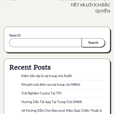
TIẾT VÀ LỢI ÍCH ĐẶC
QUYỀN
Search
Search
Recent Posts
Kiếm tiền đại lý tại trang chủ Ao88
Khuyến mãi đỉnh cao tại trang chủ MB66
Trải Nghiệm Casino Tại TPJ
Hướng Dẫn Tải App Tại Trang Chủ DN88
o8 Hướng Dẫn Chơi Baccarat Hiệu Quả: Chiến Thuật &