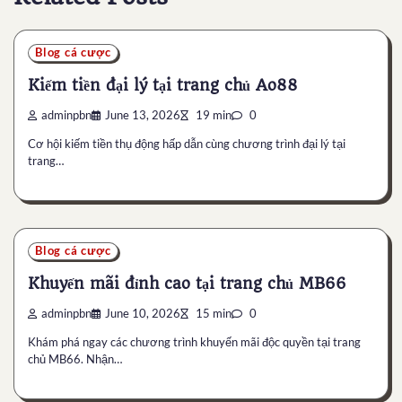
Blog cá cược
Kiếm tiền đại lý tại trang chủ Ao88
adminpbn
June 13, 2026
19 min
0
Cơ hội kiếm tiền thụ động hấp dẫn cùng chương trình đại lý tại
trang…
Blog cá cược
Khuyến mãi đỉnh cao tại trang chủ MB66
adminpbn
June 10, 2026
15 min
0
Khám phá ngay các chương trình khuyến mãi độc quyền tại trang
chủ MB66. Nhận…