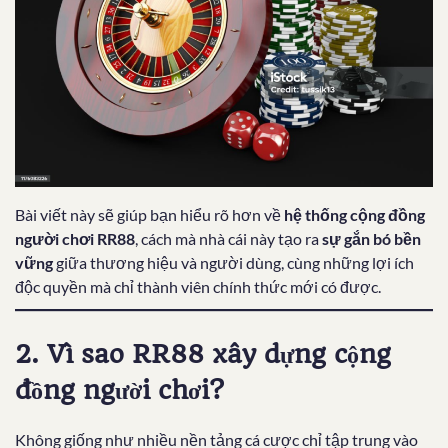
Bài viết này sẽ giúp bạn hiểu rõ hơn về
hệ thống cộng đồng
người chơi RR88
, cách mà nhà cái này tạo ra
sự gắn bó bền
vững
giữa thương hiệu và người dùng, cùng những lợi ích
độc quyền mà chỉ thành viên chính thức mới có được.
2. Vì sao RR88 xây dựng cộng
đồng người chơi?
Không giống như nhiều nền tảng cá cược chỉ tập trung vào