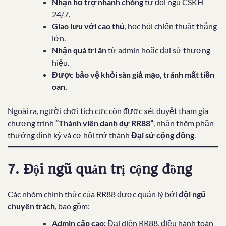
Nhận hỗ trợ nhanh chóng
từ đội ngũ CSKH
24/7.
Giao lưu với cao thủ
, học hỏi chiến thuật thắng
lớn.
Nhận quà tri ân
từ admin hoặc đại sứ thương
hiệu.
Được bảo vệ khỏi sàn giả mạo, tránh mất tiền
oan.
Ngoài ra, người chơi tích cực còn được xét duyệt tham gia
chương trình
“Thành viên danh dự RR88”
, nhận thêm phần
thưởng định kỳ và cơ hội trở thành
Đại sứ cộng đồng
.
7. Đội ngũ quản trị cộng đồng
Các nhóm chính thức của RR88 được quản lý bởi
đội ngũ
chuyên trách
, bao gồm:
Admin cấp cao:
Đại diện RR88, điều hành toàn