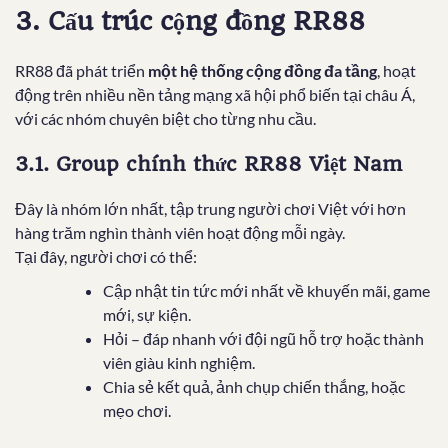
3. Cấu trúc cộng đồng RR88
RR88 đã phát triển
một hệ thống cộng đồng đa tầng
, hoạt
động trên nhiều nền tảng mạng xã hội phổ biến tại châu Á,
với các nhóm chuyên biệt cho từng nhu cầu.
3.1. Group chính thức RR88 Việt Nam
Đây là nhóm lớn nhất, tập trung người chơi Việt với hơn
hàng trăm nghìn thành viên hoạt động mỗi ngày.
Tại đây, người chơi có thể:
Cập nhật tin tức mới nhất về khuyến mãi, game
mới, sự kiện.
Hỏi – đáp nhanh với đội ngũ hỗ trợ hoặc thành
viên giàu kinh nghiệm.
Chia sẻ kết quả, ảnh chụp chiến thắng, hoặc
mẹo chơi.