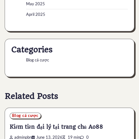
May 2025
April 2025
Categories
Blog cá cược
Related Posts
Blog cá cược
Kiếm tiền đại lý tại trang chủ Ao88
adminpbn
June 13, 2026
19 min
0