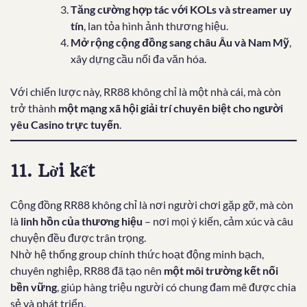
Tăng cường hợp tác với KOLs và streamer uy
tín
, lan tỏa hình ảnh thương hiệu.
Mở rộng cộng đồng sang châu Âu và Nam Mỹ
,
xây dựng cầu nối đa văn hóa.
Với chiến lược này, RR88 không chỉ là một nhà cái, mà còn
trở thành
một mạng xã hội giải trí chuyên biệt cho người
yêu Casino trực tuyến
.
11. Lời kết
Cộng đồng RR88 không chỉ là nơi người chơi gặp gỡ, mà còn
là
linh hồn của thương hiệu
– nơi mọi ý kiến, cảm xúc và câu
chuyện đều được trân trọng.
Nhờ hệ thống group chính thức hoạt động minh bạch,
chuyên nghiệp, RR88 đã tạo nên
một môi trường kết nối
bền vững
, giúp hàng triệu người có chung đam mê được chia
sẻ và phát triển.