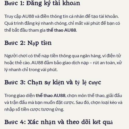
Bước 1: Đăng ký tài khoản
Truy cập AU88 và điền thông tin cá nhân để tạo tài khoản.
Quá trình đăng ký nhanh chóng, chỉ mất vài phút để bạn có
thể bắt đầu tham gia
thể thao AU88
.
Bước 2: Nạp tiền
Người chơi có thể nạp tiền thông qua ngân hàng, ví điện tử
hoặc thẻ cào. AU88 đảm bảo giao dịch nạp – rút an toàn, xử
lý nhanh chỉ trong vài phút.
Bước 3: Chọn sự kiện và tỷ lệ cược
Trong giao diện
thể thao AU88
, chọn môn thể thao, giải đấu
và trận đấu mà bạn muốn đặt cược. Sau đó, chọn loại kèo và
nhập số tiền cược tương ứng.
Bước 4: Xác nhận và theo dõi kết quả