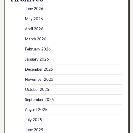
June 2026
May 2026
April 2026
March 2026
February 2026
January 2026
December 2025
November 2025
October 2025
September 2025
August 2025
July 2025
June 2025