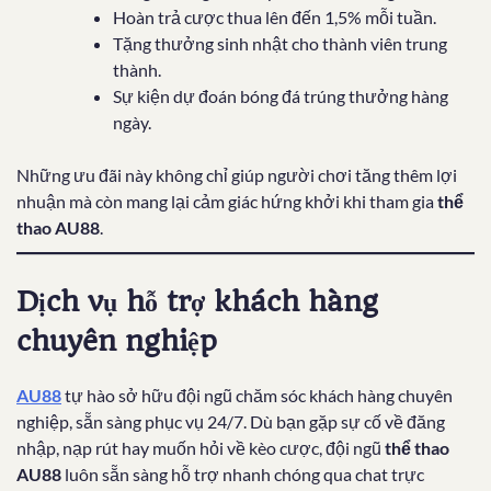
Hoàn trả cược thua lên đến 1,5% mỗi tuần.
Tặng thưởng sinh nhật cho thành viên trung
thành.
Sự kiện dự đoán bóng đá trúng thưởng hàng
ngày.
Những ưu đãi này không chỉ giúp người chơi tăng thêm lợi
nhuận mà còn mang lại cảm giác hứng khởi khi tham gia
thể
thao AU88
.
Dịch vụ hỗ trợ khách hàng
chuyên nghiệp
AU88
tự hào sở hữu đội ngũ chăm sóc khách hàng chuyên
nghiệp, sẵn sàng phục vụ 24/7. Dù bạn gặp sự cố về đăng
nhập, nạp rút hay muốn hỏi về kèo cược, đội ngũ
thể thao
AU88
luôn sẵn sàng hỗ trợ nhanh chóng qua chat trực