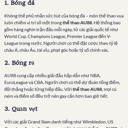
1. Bóng đá
Không thể phủ nhận sức hút của bóng đá – môn thể thao vua
luôn chiếm vị trí số một trong
thể thao AU88
. Hệ thống bao
gồm hàng nghìn trận đấu mỗi ngày, từ các giải quốc tế như
World Cup, Champions League, Premier League đến V-
League trong nước. Người chơi có thể đặt cược theo tỷ lệ
châu Á, châu Âu, tài xỉu, phạt góc hoặc tỷ số chính xác.
2. Bóng rổ
AU88 cung cấp nhiều giải đấu hấp dẫn như NBA,
EuroLeague và CBA. Người chơi có thể dự đoán tổng điểm,
đội thắng hoặc từng hiệp đấu. Với
thể thao AU88
, mọi cú
ném và điểm số đều trở nên gay cấn hơn bao giờ hết.
3. Quần vợt
Với các giải Grand Slam danh tiếng như Wimbledon, US