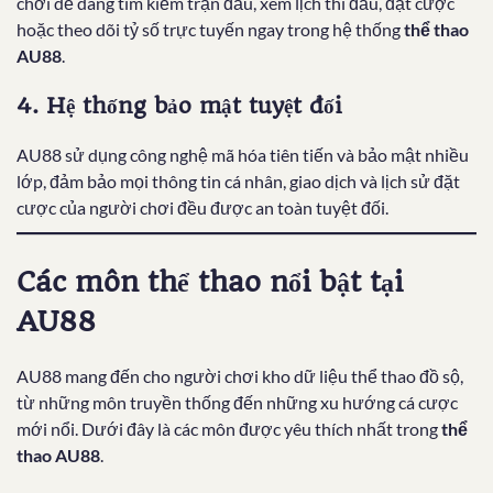
chơi dễ dàng tìm kiếm trận đấu, xem lịch thi đấu, đặt cược
hoặc theo dõi tỷ số trực tuyến ngay trong hệ thống
thể thao
AU88
.
4. Hệ thống bảo mật tuyệt đối
AU88 sử dụng công nghệ mã hóa tiên tiến và bảo mật nhiều
lớp, đảm bảo mọi thông tin cá nhân, giao dịch và lịch sử đặt
cược của người chơi đều được an toàn tuyệt đối.
Các môn thể thao nổi bật tại
AU88
AU88 mang đến cho người chơi kho dữ liệu thể thao đồ sộ,
từ những môn truyền thống đến những xu hướng cá cược
mới nổi. Dưới đây là các môn được yêu thích nhất trong
thể
thao AU88
.