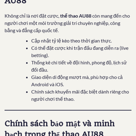
AU88
Không chỉ là nơi đặt cược,
thể thao AU88
còn mang đến cho
người chơi một môi trường giải trí chuyên nghiệp, công
bằng và đẳng cấp quốc tế.
Cập nhật tỷ lệ kèo theo thời gian thực.
Có thể đặt cược khi trận đấu đang diễn ra (live
betting).
Thống kê chi tiết về đội hình, phong độ, lịch sử
đối đầu.
Giao diện di động mượt mà, phù hợp cho cả
Android và iOS.
Chính sách khuyến mãi đặc biệt dành riêng cho
người chơi thể thao.
Chính sách bảo mật và minh
bạch trong thể thao AU88