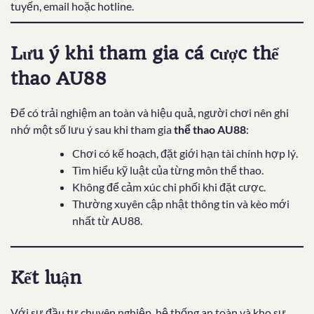
tuyến, email hoặc hotline.
Lưu ý khi tham gia cá cược thể
thao AU88
Để có trải nghiệm an toàn và hiệu quả, người chơi nên ghi
nhớ một số lưu ý sau khi tham gia
thể thao AU88
:
Chơi có kế hoạch, đặt giới hạn tài chính hợp lý.
Tìm hiểu kỹ luật của từng môn thể thao.
Không để cảm xúc chi phối khi đặt cược.
Thường xuyên cập nhật thông tin và kèo mới
nhất từ AU88.
Kết luận
Với sự đầu tư chuyên nghiệp, hệ thống an toàn và kho sự