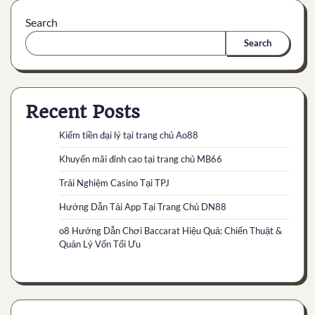
Search
Search
Recent Posts
Kiếm tiền đại lý tại trang chủ Ao88
Khuyến mãi đỉnh cao tại trang chủ MB66
Trải Nghiệm Casino Tại TPJ
Hướng Dẫn Tải App Tại Trang Chủ DN88
o8 Hướng Dẫn Chơi Baccarat Hiệu Quả: Chiến Thuật &
Quản Lý Vốn Tối Ưu