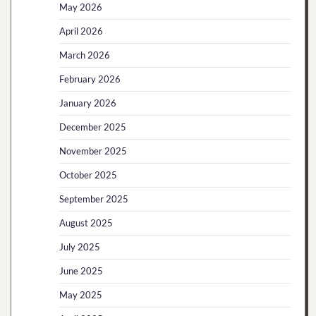
May 2026
April 2026
March 2026
February 2026
January 2026
December 2025
November 2025
October 2025
September 2025
August 2025
July 2025
June 2025
May 2025