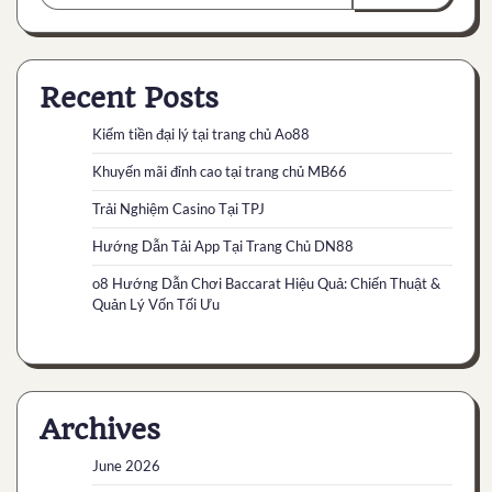
Recent Posts
Kiếm tiền đại lý tại trang chủ Ao88
Khuyến mãi đỉnh cao tại trang chủ MB66
Trải Nghiệm Casino Tại TPJ
Hướng Dẫn Tải App Tại Trang Chủ DN88
o8 Hướng Dẫn Chơi Baccarat Hiệu Quả: Chiến Thuật &
Quản Lý Vốn Tối Ưu
Archives
June 2026