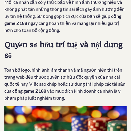
Mỗi cá nhân cần có ý thức bảo vệ hình ảnh thương hiệu và
không phát tán những thông tin sai lệch gây ảnh hưởng đến
uy tín hệ thống. Sự đóng góp tích cực của bạn sẽ giúp
cổng
game Z188
ngày càng hoàn thiện và mang lại nhiều giá trị
hơn cho toàn bộ cộng đồng.
Quyền sở hữu trí tuệ và nội dung
số
Toàn bộ logo, hình ảnh, âm thanh và mã nguồn hiển thị trên
trang web đều thuộc quyền sở hữu độc quyền của nhà cái
quốc tế này. Việc sao chép hoặc sử dụng trái phép các tài sản
của
cổng game Z188
vào mục đích kinh doanh cá nhân là vi
phạm pháp luật nghiêm trọng.