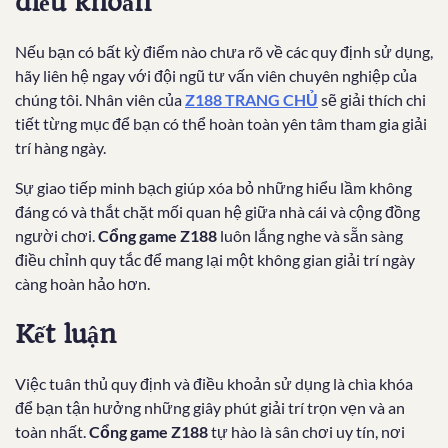
điều khoản
Nếu bạn có bất kỳ điểm nào chưa rõ về các quy định sử dụng,
hãy liên hệ ngay với đội ngũ tư vấn viên chuyên nghiệp của
chúng tôi. Nhân viên của
Z188 TRANG CHỦ
sẽ giải thích chi
tiết từng mục để bạn có thể hoàn toàn yên tâm tham gia giải
trí hàng ngày.
Sự giao tiếp minh bạch giúp xóa bỏ những hiểu lầm không
đáng có và thắt chặt mối quan hệ giữa nhà cái và cộng đồng
người chơi.
Cổng game Z188
luôn lắng nghe và sẵn sàng
điều chỉnh quy tắc để mang lại một không gian giải trí ngày
càng hoàn hảo hơn.
Kết luận
Việc tuân thủ quy định và điều khoản sử dụng là chìa khóa
để bạn tận hưởng những giây phút giải trí trọn vẹn và an
toàn nhất.
Cổng game Z188
tự hào là sân chơi uy tín, nơi