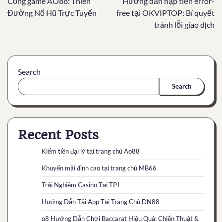
Cổng game AO88: Thiên
Hướng dẫn nạp tiền error-
navigation
Đường Nổ Hũ Trực Tuyến
free tại OKVIPTOP: Bí quyết
tránh lỗi giao dịch
Search
Search
Recent Posts
Kiếm tiền đại lý tại trang chủ Ao88
Khuyến mãi đỉnh cao tại trang chủ MB66
Trải Nghiệm Casino Tại TPJ
Hướng Dẫn Tải App Tại Trang Chủ DN88
o8 Hướng Dẫn Chơi Baccarat Hiệu Quả: Chiến Thuật &