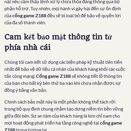
nại nếu cảm thấy lệnh xử lý chưa thỏa đáng thông qua bộ
phận hỗ trợ. Tuy nhiên, mọi hành vi gây hại đến sự ổn định
của
cổng game Z188
đều sẽ bị loại bỏ để bảo vệ quyền lợi
của đa số thành viên.
Cam kết bảo mật thông tin từ
phía nhà cái
Chúng tôi cam kết sử dụng các biện pháp kỹ thuật tiên tiến
nhất để bảo vệ dữ liệu cá nhân của khách hàng khỏi các cuộc
tấn công mạng.
Cổng game Z188
sẽ không tiết lộ thông tin
của bạn cho bất kỳ bên thứ ba nào khi chưa nhận được sự
đồng ý bằng văn bản.
Chính sách bảo mật này là một phần không thể tách rời
trong bộ quy định chung nhằm tạo dựng niềm tin bền vững
giữa đôi bên. Sự an tâm của khách hàng là kim chỉ nam cho
mọi hoạt động phát triển hạ tầng công nghệ tại
cổng game
Z188
trong tương lai.