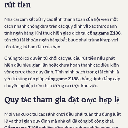
rút tiền
Nhà cái cam kết xử lý các lệnh thanh toán của hội viên một
cách nhanh chóng dựa trên các quy định về xác thực danh
tính ngân hàng. Khi thực hiện giao dịch tại
cổng game Z188
,
tên chủ tài khoản ngân hàng bắt buộc phải trùng khớp với
tên đăng ký ban đầu của bạn.
Chúng tôi có quyền từ chối các yêu cầu rút tiền nếu phát
hiện dấu hiệu gian lận hoặc chưa hoàn thành các điều kiện
vòng cược theo quy định. Tính minh bạch trong tài chính là
yếu tố sống còn giúp
cổng game Z188
khẳng định đẳng cấp
chuyên nghiệp trên thị trường cá cược khu vực.
Quy tắc tham gia đặt cược hợp lệ
Mọi ván cược tại các sảnh chơi đều phải tuân thủ đúng luật
lệ và thời gian quy định mà nhà cái đã công bố công khai.
Cổng game Z188
nghiêm cấm việc sử dụng phần mềm can