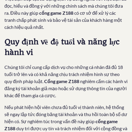
đọc, hiểu và đồng ý với những chính sách mà chúng tôi đưa
ra. Điều này giúp
cổng game Z188
có cơ sở để xử lý các
tranh chấp phát sinh và bảo vệ tài sản của khách hàng một
cách hiệu quả nhất.
Quy định về độ tuổi và năng lực
hành vi
Chúng tôi chỉ cung cấp dịch vụ cho những cá nhân đã đủ 18
tuổi trở lên và có khả năng chịu trách nhiệm hình sự theo
quy định pháp luật.
Cổng game Z188
nghiêm cấm các hành vi
đăng ký tài khoản giả mạo hoặc sử dụng thông tin của người
khác để tham gia cá cược.
Nếu phát hiện hội viên chưa đủ tuổi vị thành niên, hệ thống
sẽ ngay lập tức đóng băng tài khoản và thu hồi toàn bộ số dư
hiện có. Sự nghiêm túc trong vấn đề này giúp
cổng game
Z188
duy trì được uy tín và trách nhiệm đối với cộng đồng và