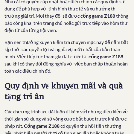
Nhà cái có quyền cập nhật hoặc điều chỉnh các quy định sử
dụng để phù hợp với tình hình thực tế và xu hướng thị
trường giải trí. Mọi thay đổi sẽ được
cổng game Z188
thông
báo công khai trên trang chủ hoặc gửi trực tiếp vào hòm thư
điện tử của từng hội viên.
Bạn nên thường xuyên kiểm tra chuyên mục này để nắm bắt
kịp thời các quyền lợi và nghĩa vụ mới nhất của bản thân
mình. Việc tiếp tục tham gia đặt cược tại
cổng game Z188
sau khi có thay đổi đồng nghĩa với việc bạn chấp thuận hoàn
toàn các điều chỉnh đó.
Quy định về khuyến mãi và quà
tặng tri ân
Các chương trình ưu đãi luôn đi kèm với những điều kiện về
thời gian sử dụng và số vòng cược bắt buộc trước khi được
phép rút.
Cổng game Z188
có quyền thu hồi tiền thưởng
nếu phát hiện người chơi cố tình gian lận hoặc không tuân