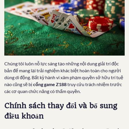
Chúng tôi luôn nỗ lực sáng tạo những nội dung giải trí độc
bản để mang lại trải nghiệm khác biệt hoàn toàn cho người
dùng di động. Bất kỳ hành vi xâm phạm quyền sở hữu trí tuệ
nào cũng sẽ bị
cổng game Z188
truy cứu trách nhiệm trước
các cơ quan chức năng có thẩm quyền.
Chính sách thay đổi và bổ sung
điều khoản