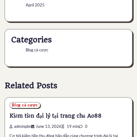
April 2025
Categories
Blog cá cược
Related Posts
Blog cá cược
Kiếm tiền đại lý tại trang chủ Ao88
adminpbn
June 13, 2026
19 min
0
Cơ hội kiếm tiền thụ động hấp dẫn cùng chương trình đại lý tại