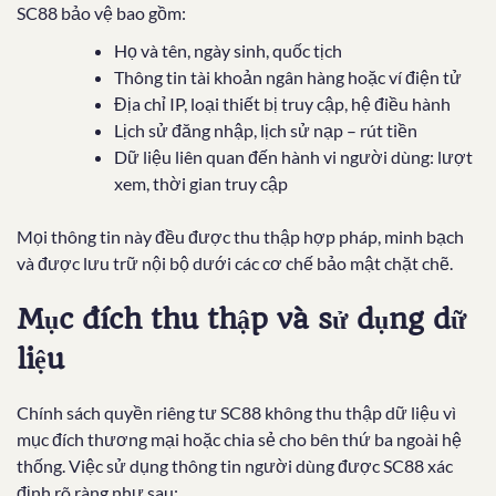
SC88 bảo vệ bao gồm:
Họ và tên, ngày sinh, quốc tịch
Thông tin tài khoản ngân hàng hoặc ví điện tử
Địa chỉ IP, loại thiết bị truy cập, hệ điều hành
Lịch sử đăng nhập, lịch sử nạp – rút tiền
Dữ liệu liên quan đến hành vi người dùng: lượt
xem, thời gian truy cập
Mọi thông tin này đều được thu thập hợp pháp, minh bạch
và được lưu trữ nội bộ dưới các cơ chế bảo mật chặt chẽ.
Mục đích thu thập và sử dụng dữ
liệu
Chính sách quyền riêng tư SC88 không thu thập dữ liệu vì
mục đích thương mại hoặc chia sẻ cho bên thứ ba ngoài hệ
thống. Việc sử dụng thông tin người dùng được SC88 xác
định rõ ràng như sau: