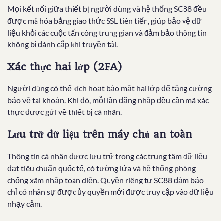
Mọi kết nối giữa thiết bị người dùng và hệ thống SC88 đều
được mã hóa bằng giao thức SSL tiên tiến, giúp bảo vệ dữ
liệu khỏi các cuộc tấn công trung gian và đảm bảo thông tin
không bị đánh cắp khi truyền tải.
Xác thực hai lớp (2FA)
Người dùng có thể kích hoạt bảo mật hai lớp để tăng cường
bảo vệ tài khoản. Khi đó, mỗi lần đăng nhập đều cần mã xác
thực được gửi về thiết bị cá nhân.
Lưu trữ dữ liệu trên máy chủ an toàn
Thông tin cá nhân được lưu trữ trong các trung tâm dữ liệu
đạt tiêu chuẩn quốc tế, có tường lửa và hệ thống phòng
chống xâm nhập toàn diện. Quyền riêng tư SC88 đảm bảo
chỉ có nhân sự được ủy quyền mới được truy cập vào dữ liệu
nhạy cảm.