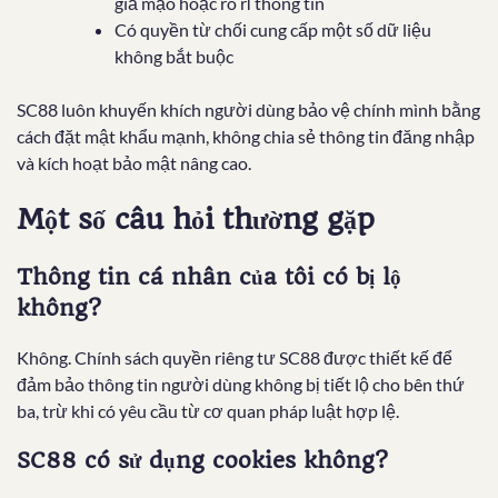
giả mạo hoặc rò rỉ thông tin
Có quyền từ chối cung cấp một số dữ liệu
không bắt buộc
SC88 luôn khuyến khích người dùng bảo vệ chính mình bằng
cách đặt mật khẩu mạnh, không chia sẻ thông tin đăng nhập
và kích hoạt bảo mật nâng cao.
Một số câu hỏi thường gặp
Thông tin cá nhân của tôi có bị lộ
không?
Không. Chính sách quyền riêng tư SC88 được thiết kế để
đảm bảo thông tin người dùng không bị tiết lộ cho bên thứ
ba, trừ khi có yêu cầu từ cơ quan pháp luật hợp lệ.
SC88 có sử dụng cookies không?