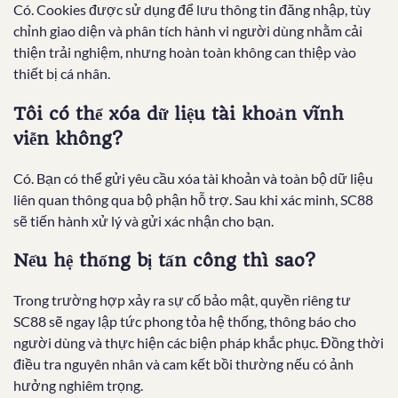
Có. Cookies được sử dụng để lưu thông tin đăng nhập, tùy
chỉnh giao diện và phân tích hành vi người dùng nhằm cải
thiện trải nghiệm, nhưng hoàn toàn không can thiệp vào
thiết bị cá nhân.
Tôi có thể xóa dữ liệu tài khoản vĩnh
viễn không?
Có. Bạn có thể gửi yêu cầu xóa tài khoản và toàn bộ dữ liệu
liên quan thông qua bộ phận hỗ trợ. Sau khi xác minh, SC88
sẽ tiến hành xử lý và gửi xác nhận cho bạn.
Nếu hệ thống bị tấn công thì sao?
Trong trường hợp xảy ra sự cố bảo mật, quyền riêng tư
SC88 sẽ ngay lập tức phong tỏa hệ thống, thông báo cho
người dùng và thực hiện các biện pháp khắc phục. Đồng thời
điều tra nguyên nhân và cam kết bồi thường nếu có ảnh
hưởng nghiêm trọng.