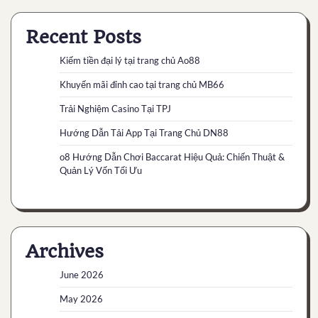
Recent Posts
Kiếm tiền đại lý tại trang chủ Ao88
Khuyến mãi đỉnh cao tại trang chủ MB66
Trải Nghiệm Casino Tại TPJ
Hướng Dẫn Tải App Tại Trang Chủ DN88
o8 Hướng Dẫn Chơi Baccarat Hiệu Quả: Chiến Thuật &
Quản Lý Vốn Tối Ưu
Archives
June 2026
May 2026