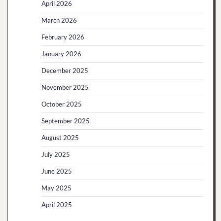
April 2026
March 2026
February 2026
January 2026
December 2025
November 2025
October 2025
September 2025
August 2025
July 2025
June 2025
May 2025
April 2025