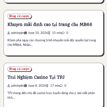
Blog cá cược
Khuyến mãi đỉnh cao tại trang chủ MB66
adminpbn
June 10, 2026
15 min
0
Khám phá ngay các chương trình khuyến mãi độc quyền tại trang
chủ MB66. Nhận…
Blog cá cược
Trải Nghiệm Casino Tại TPJ
adminpbn
June 8, 2026
17 min
0
TPJ mang đến chủ đề casino trực tuyến đáng chú ý, bài viết phân
tích…