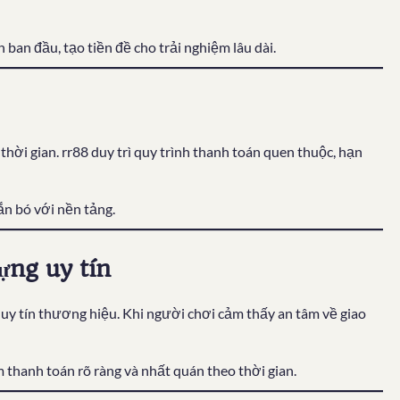
ban đầu, tạo tiền đề cho trải nghiệm lâu dài.
hời gian. rr88 duy trì quy trình thanh toán quen thuộc, hạn
ắn bó với nền tảng.
ựng uy tín
uy tín thương hiệu. Khi người chơi cảm thấy an tâm về giao
 thanh toán rõ ràng và nhất quán theo thời gian.