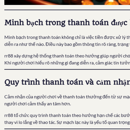
Minh bạch trong thanh toán được 
Minh bạch trong thanh toán không chỉ là việc tiền được xử lý t
diễn ra như thế nào. Điều này bao gồm thông tin rõ ràng, trạng 
rr88 xây dựng hệ thống thanh toán theo hướng giúp người chơi
Khi người chơi hiểu rõ những gì đang diễn ra, cảm giác tin tưở
Quy trình thanh toán và cảm nhận
Cảm nhận của người chơi về thanh toán thường đến từ sự mạch 
người chơi cảm thấy an tâm hơn.
rr88 tổ chức quy trình thanh toán theo hướng hạn chế các bước
thay vì lo lắng về thao tác. Sự mạch lạc này là yếu tố quan trọn