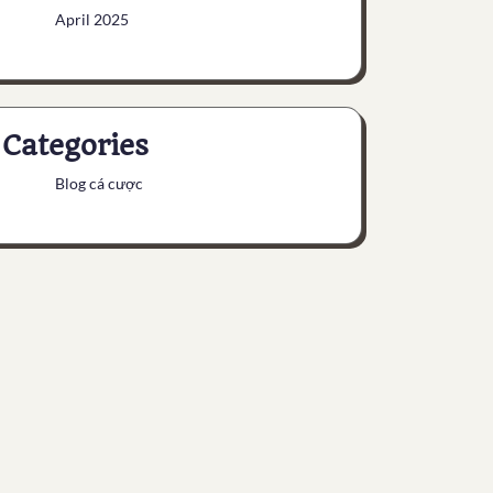
April 2025
Categories
Blog cá cược