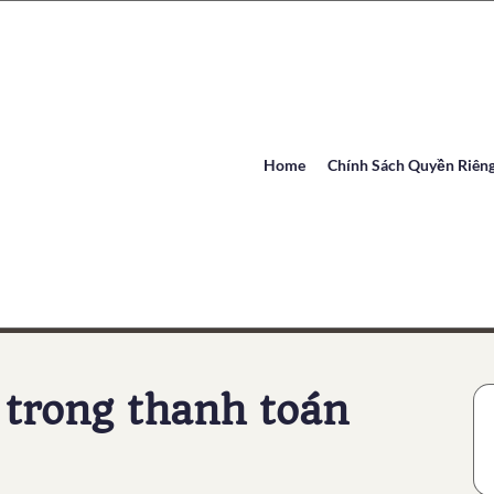
Home
Chính Sách Quyền Riên
 trong thanh toán