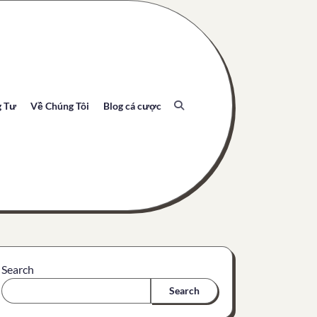
g Tư
Về Chúng Tôi
Blog cá cược
Search
Search