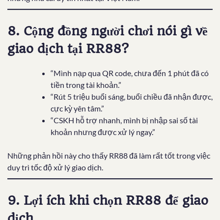
8. Cộng đồng người chơi nói gì về
giao dịch tại RR88?
“Mình nạp qua QR code, chưa đến 1 phút đã có
tiền trong tài khoản.”
“Rút 5 triệu buổi sáng, buổi chiều đã nhận được,
cực kỳ yên tâm.”
“CSKH hỗ trợ nhanh, mình bị nhập sai số tài
khoản nhưng được xử lý ngay.”
Những phản hồi này cho thấy RR88 đã làm rất tốt trong việc
duy trì tốc độ xử lý giao dịch.
9. Lợi ích khi chọn RR88 để giao
dịch