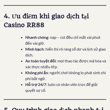
4. Ưu điểm khi giao dịch tại
Casino RR88
Nhanh chóng
: nạp – rút đều chỉ mất vài phút
đến vài giờ.
Minh bạch
: hiển thị rõ ràng số dư và lịch sử giao
dịch.
An toàn tuyệt đối
: mọi thao tác được mã hóa và
xác thực nhiều lớp.
Không phí ẩn
: người chơi không lo phát sinh chi
phí bất ngờ.
Hỗ trợ 24/7
: luôn có nhân viên trực để giải
quyết sự cố.