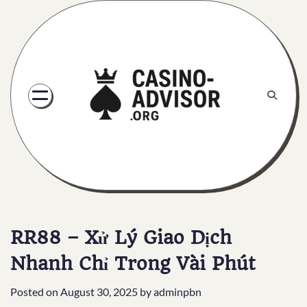
Skip
to
content
RR88 – Xử Lý Giao Dịch
Nhanh Chỉ Trong Vài Phút
Posted on
August 30, 2025
by
adminpbn