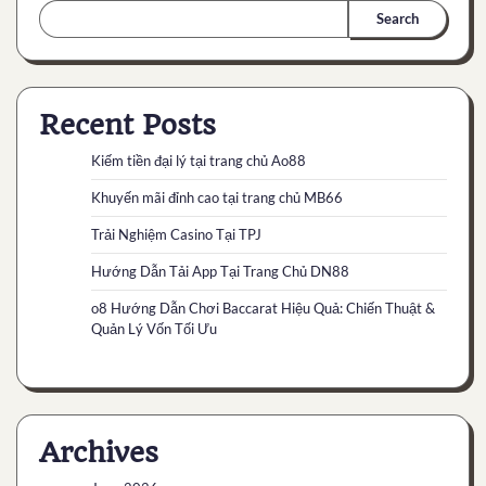
Search
Recent Posts
Kiếm tiền đại lý tại trang chủ Ao88
Khuyến mãi đỉnh cao tại trang chủ MB66
Trải Nghiệm Casino Tại TPJ
Hướng Dẫn Tải App Tại Trang Chủ DN88
o8 Hướng Dẫn Chơi Baccarat Hiệu Quả: Chiến Thuật &
Quản Lý Vốn Tối Ưu
Archives