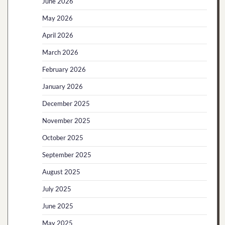
June 2026
May 2026
April 2026
March 2026
February 2026
January 2026
December 2025
November 2025
October 2025
September 2025
August 2025
July 2025
June 2025
May 2025