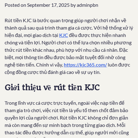
Posted on
September 17, 2025
by
adminpbn
Rút tiền KJC là bước quan trọng giúp người chơi nhận về
thành quả sau quá trình tham gia cá cược. Với hệ thống xử lý
hiện đại, mọi giao dịch tại
KJC
đều được thực hiện nhanh
chóng và tiện lợi. Người chơi có thể lựa chọn nhiều phương
thức rút tiền khác nhau, phù hợp với nhu cầu cá nhân. Đặc
biệt, mọi thông tin đều được bảo mật tuyệt đối nhờ công
nghệ tiên tiến. Chính vì vậy,
https://kjc365.com/
luôn được
cộng đồng cược thủ đánh giá cao về sự uy tín.
Giới thiệu về rút tiền KJC
Trong lĩnh vực cá cược trực tuyến, ngoài việc nạp tiền để
tham gia trò chơi, việc rút tiền là yếu tố then chốt đảm bảo
quyền lợi của người chơi. Rút tiền KJC không chỉ đơn giản
mà còn mang đến sự minh bạch trong từng giao dịch. Mỗi
thao tác đều được hướng dẫn cụ thể, giúp người mới cũng