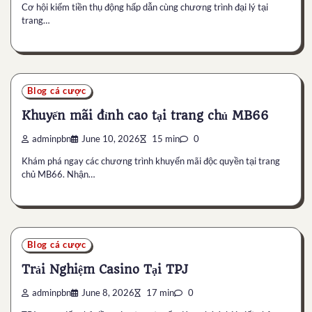
Cơ hội kiếm tiền thụ động hấp dẫn cùng chương trình đại lý tại
trang…
Blog cá cược
Khuyến mãi đỉnh cao tại trang chủ MB66
adminpbn
June 10, 2026
15 min
0
Khám phá ngay các chương trình khuyến mãi độc quyền tại trang
chủ MB66. Nhận…
Blog cá cược
Trải Nghiệm Casino Tại TPJ
adminpbn
June 8, 2026
17 min
0