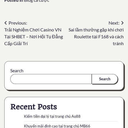
Post
Previous:
Next:
Trải Nghiệm Chơi Casino VN
Sai lầm thường gặp khi chơi
navigation
Tại SHBET – Nơi Hội Tụ Đẳng
Roulette tại F168 và cách
Cấp Giải Trí
tránh
Search
Search
Recent Posts
Kiếm tiền đại lý tại trang chủ Ao88
Khuyến mãi đỉnh cao tại trang chủ MB66