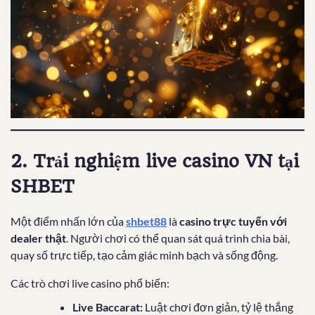
2. Trải nghiệm live casino VN tại
SHBET
Một điểm nhấn lớn của
shbet88
là
casino trực tuyến với
dealer thật
. Người chơi có thể quan sát quá trình chia bài,
quay số trực tiếp, tạo cảm giác minh bạch và sống động.
Các trò chơi live casino phổ biến:
Live Baccarat:
Luật chơi đơn giản, tỷ lệ thắng