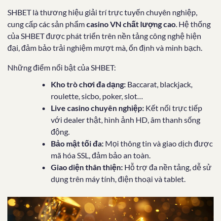
SHBET là thương hiệu giải trí trực tuyến chuyên nghiệp,
cung cấp các sản phẩm
casino VN chất lượng cao
. Hệ thống
của SHBET được phát triển trên nền tảng công nghệ hiện
đại, đảm bảo trải nghiệm mượt mà, ổn định và minh bạch.
Những điểm nổi bật của SHBET:
Kho trò chơi đa dạng:
Baccarat, blackjack,
roulette, sicbo, poker, slot…
Live casino chuyên nghiệp:
Kết nối trực tiếp
với dealer thật, hình ảnh HD, âm thanh sống
động.
Bảo mật tối đa:
Mọi thông tin và giao dịch được
mã hóa SSL, đảm bảo an toàn.
Giao diện thân thiện:
Hỗ trợ đa nền tảng, dễ sử
dụng trên máy tính, điện thoại và tablet.