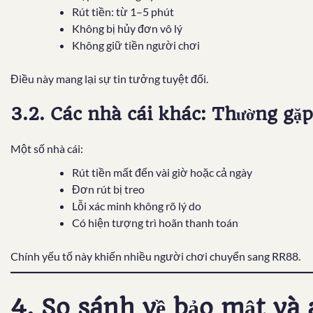
Rút tiền: từ 1–5 phút
Không bị hủy đơn vô lý
Không giữ tiền người chơi
Điều này mang lại sự tin tưởng tuyệt đối.
3.2. Các nhà cái khác: Thường gặp
Một số nhà cái:
Rút tiền mất đến vài giờ hoặc cả ngày
Đơn rút bị treo
Lỗi xác minh không rõ lý do
Có hiện tượng trì hoãn thanh toán
Chính yếu tố này khiến nhiều người chơi chuyển sang RR88.
4. So sánh về bảo mật và 