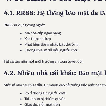
4.1. RR88: Hệ thống bảo mật đa t
RR88 sử dụng công nghệ:
Mã hóa cấp ngân hàng
Xác thực hai lớp
Phát hiện đăng nhập bất thường
Không chia sẻ dữ liệu người chơi
Tất cả tạo nên một môi trường an toàn tuyệt đối.
4.2. Nhiều nhà cái khác: Bảo mật
Một số nhà cái chưa đầu tư mạnh vào hệ thống bảo mật nên th
Rò rỉ thông tin người chơi
Tài khoản bị chiếm quyền
Giao dịch lỗi, mất tiền