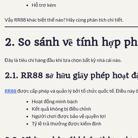
Hỗ trợ kém
Vậy RR88 khác biệt thế nào? Hãy cùng phân tích chi tiết.
2. So sánh về tính hợp ph
Đây là tiêu chí hàng đầu khi lựa chọn bất kỳ nhà cái nào.
2.1. RR88 sở hữu giấy phép hoạt đ
RR88
được cấp phép và quản lý bởi tổ chức quốc tế. Điều này
Hoạt động minh bạch
Kết quả không bị điều chỉnh
Người chơi được bảo vệ quyền lợi
Tỷ lệ trả thưởng được kiểm định