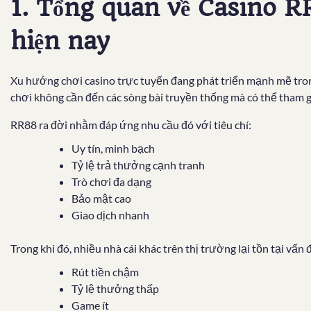
1. Tổng quan về Casino R
hiện nay
Xu hướng chơi casino trực tuyến đang phát triển mạnh mẽ tro
chơi không cần đến các sòng bài truyền thống mà có thể tham gi
RR88 ra đời nhằm đáp ứng nhu cầu đó với tiêu chí:
Uy tín, minh bạch
Tỷ lệ trả thưởng cạnh tranh
Trò chơi đa dạng
Bảo mật cao
Giao dịch nhanh
Trong khi đó, nhiều nhà cái khác trên thị trường lại tồn tại vấn
Rút tiền chậm
Tỷ lệ thưởng thấp
Game ít