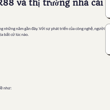
R88 và thị trường nhà cái
ng những năm gần đây. Với sự phát triển của công nghệ, người
a bất cứ lúc nào.
 đề như: