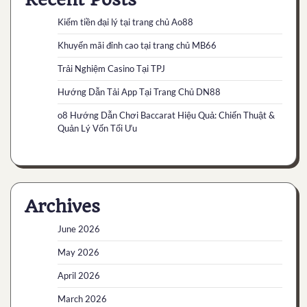
Kiếm tiền đại lý tại trang chủ Ao88
Khuyến mãi đỉnh cao tại trang chủ MB66
Trải Nghiệm Casino Tại TPJ
Hướng Dẫn Tải App Tại Trang Chủ DN88
o8 Hướng Dẫn Chơi Baccarat Hiệu Quả: Chiến Thuật &
Quản Lý Vốn Tối Ưu
Archives
June 2026
May 2026
April 2026
March 2026