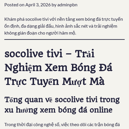
Posted on
April 3, 2026
by
adminpbn
Khám phá socolive tivi với nền tảng xem bóng đá trực tuyến
ổn định, đa dạng giải đấu, hình ảnh sắc nét và trải nghiệm
không gián đoạn cho người hâm mộ.
socolive tivi – Trải
Nghiệm Xem Bóng Đá
Trực Tuyến Mượt Mà
Tổng quan về socolive tivi trong
xu hướng xem bóng đá online
Trong thời đại công nghệ số, việc theo dõi các trận bóng đá