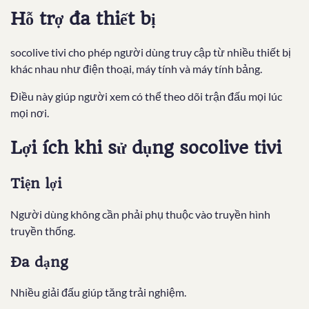
Hỗ trợ đa thiết bị
socolive tivi cho phép người dùng truy cập từ nhiều thiết bị
khác nhau như điện thoại, máy tính và máy tính bảng.
Điều này giúp người xem có thể theo dõi trận đấu mọi lúc
mọi nơi.
Lợi ích khi sử dụng socolive tivi
Tiện lợi
Người dùng không cần phải phụ thuộc vào truyền hình
truyền thống.
Đa dạng
Nhiều giải đấu giúp tăng trải nghiệm.