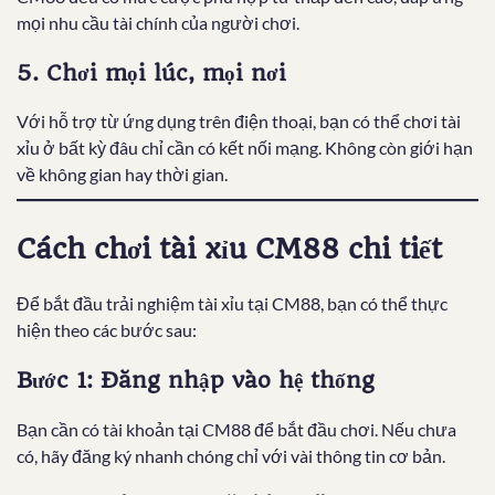
mọi nhu cầu tài chính của người chơi.
5. Chơi mọi lúc, mọi nơi
Với hỗ trợ từ ứng dụng trên điện thoại, bạn có thể chơi tài
xỉu ở bất kỳ đâu chỉ cần có kết nối mạng. Không còn giới hạn
về không gian hay thời gian.
Cách chơi tài xỉu CM88 chi tiết
Để bắt đầu trải nghiệm tài xỉu tại CM88, bạn có thể thực
hiện theo các bước sau:
Bước 1: Đăng nhập vào hệ thống
Bạn cần có tài khoản tại CM88 để bắt đầu chơi. Nếu chưa
có, hãy đăng ký nhanh chóng chỉ với vài thông tin cơ bản.