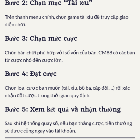
Bước 2: Chọn mục “Tài xỉu”
Trên thanh menu chính, chọn game tài xỉu để truy cập giao
diện chơi.
Bước 3: Chọn mức cược
Chọn bàn chơi phù hợp với số vốn của bạn. CM88 có các bàn
từ cược nhỏ đến cược lớn.
Bước 4: Đặt cược
Chọn loại cược bạn muốn (tài, xỉu, bộ ba, cặp đôi,…) rồi xác
nhận đặt cược trong thời gian quy định.
Bước 5: Xem kết quả và nhận thưởng
Sau khi hệ thống quay số, nếu bạn thắng cược, tiền thưởng
sẽ được cộng ngay vào tài khoản.