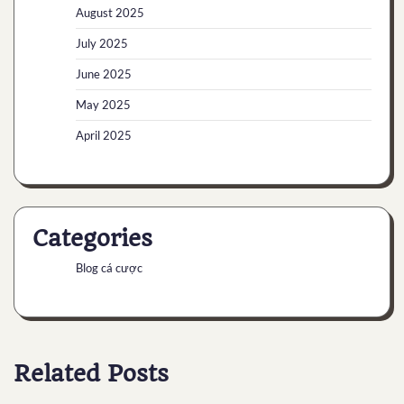
August 2025
July 2025
June 2025
May 2025
April 2025
Categories
Blog cá cược
Related Posts