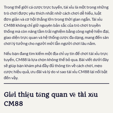
Trong thế giới cá cược trực tuyến, tài xỉu là một trong những
trò chơi được yêu thích nhất nhờ cách chơi dễ hiểu, luật
đơn giản và cơ hội thắng lớn trong thời gian ngắn. Tài xỉu
CM88 không chỉ giữ nguyên bản sắc của trò chơi truyền
thống mà còn nâng tầm trải nghiệm bằng công nghệ hiện đại,
giao diện trực quan và hệ thống cược đa dạng, mang đến sân
chơi lý tưởng cho người mới lẫn người chơi lâu năm.
Nếu bạn đang tìm kiếm một địa chỉ uy tín để chơi tài xỉu trực
tuyến, CM88 là lựa chọn không thể bỏ qua. Bài viết dưới đây
sẽ giúp bạn khám phá đầy đủ thông tin về cách chơi, mẹo
cược hiệu quả, ưu đãi và lý do vì sao tài xỉu CM88 lại nổi bật
đến vậy.
Giới thiệu tổng quan về tài xỉu
CM88