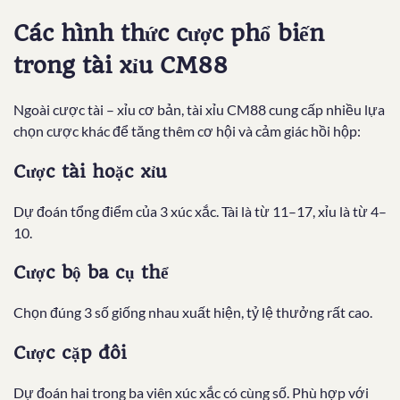
Các hình thức cược phổ biến
trong tài xỉu CM88
Ngoài cược tài – xỉu cơ bản, tài xỉu CM88 cung cấp nhiều lựa
chọn cược khác để tăng thêm cơ hội và cảm giác hồi hộp:
Cược tài hoặc xỉu
Dự đoán tổng điểm của 3 xúc xắc. Tài là từ 11–17, xỉu là từ 4–
10.
Cược bộ ba cụ thể
Chọn đúng 3 số giống nhau xuất hiện, tỷ lệ thưởng rất cao.
Cược cặp đôi
Dự đoán hai trong ba viên xúc xắc có cùng số. Phù hợp với