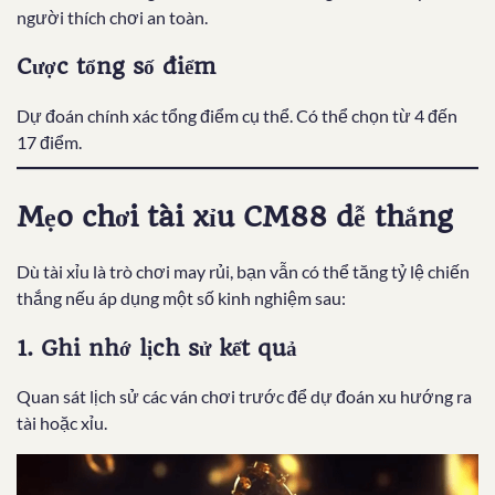
người thích chơi an toàn.
Cược tổng số điểm
Dự đoán chính xác tổng điểm cụ thể. Có thể chọn từ 4 đến
17 điểm.
Mẹo chơi tài xỉu CM88 dễ thắng
Dù tài xỉu là trò chơi may rủi, bạn vẫn có thể tăng tỷ lệ chiến
thắng nếu áp dụng một số kinh nghiệm sau:
1. Ghi nhớ lịch sử kết quả
Quan sát lịch sử các ván chơi trước để dự đoán xu hướng ra
tài hoặc xỉu.