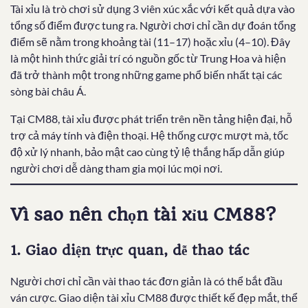
Tài xỉu là trò chơi sử dụng 3 viên xúc xắc với kết quả dựa vào
tổng số điểm được tung ra. Người chơi chỉ cần dự đoán tổng
điểm sẽ nằm trong khoảng tài (11–17) hoặc xỉu (4–10). Đây
là một hình thức giải trí có nguồn gốc từ Trung Hoa và hiện
đã trở thành một trong những game phổ biến nhất tại các
sòng bài châu Á.
Tại CM88, tài xỉu được phát triển trên nền tảng hiện đại, hỗ
trợ cả máy tính và điện thoại. Hệ thống cược mượt mà, tốc
độ xử lý nhanh, bảo mật cao cùng tỷ lệ thắng hấp dẫn giúp
người chơi dễ dàng tham gia mọi lúc mọi nơi.
Vì sao nên chọn tài xỉu CM88?
1. Giao diện trực quan, dễ thao tác
Người chơi chỉ cần vài thao tác đơn giản là có thể bắt đầu
ván cược. Giao diện tài xỉu CM88 được thiết kế đẹp mắt, thể