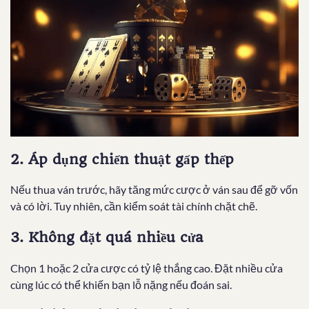
2. Áp dụng chiến thuật gấp thếp
Nếu thua ván trước, hãy tăng mức cược ở ván sau để gỡ vốn
và có lời. Tuy nhiên, cần kiểm soát tài chính chặt chẽ.
3. Không đặt quá nhiều cửa
Chọn 1 hoặc 2 cửa cược có tỷ lệ thắng cao. Đặt nhiều cửa
cùng lúc có thể khiến bạn lỗ nặng nếu đoán sai.