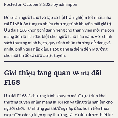
Posted on
October 3, 2025
by
adminpbn
Để tri ân người chơi và tạo cơ hội trải nghiệm tốt nhất, nhà
cái F168 luôn tung ra nhiều chương trình khuyến mãi giá trị.
Ưu đãi F168 không chỉ dành riêng cho thành viên mới mà còn
mang đến lợi ích đặc biệt cho người chơi lâu năm. Với chính
sách thưởng minh bạch, quy trình nhận thưởng dễ dàng và
nhiều phần quà hấp dẫn, F168 đang là điểm đến lý tưởng
cho mọi tín đồ cá cược trực tuyến.
Giới thiệu tổng quan về ưu đãi
F168
Ưu đãi F168 là chương trình khuyến mãi được triển khai
thường xuyên nhằm mang lại lợi ích và tăng trải nghiệm cho
người chơi. Từ những gói thưởng nạp đầu, hoàn tiền thua
cược đến các sự kiện quay thưởng, tất cả đều được thiết kế