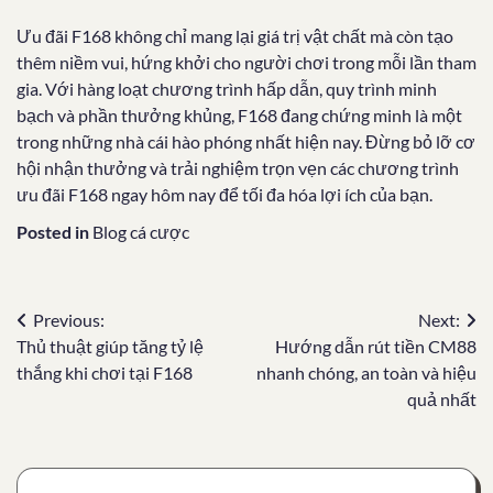
Ưu đãi F168 không chỉ mang lại giá trị vật chất mà còn tạo
thêm niềm vui, hứng khởi cho người chơi trong mỗi lần tham
gia. Với hàng loạt chương trình hấp dẫn, quy trình minh
bạch và phần thưởng khủng, F168 đang chứng minh là một
trong những nhà cái hào phóng nhất hiện nay. Đừng bỏ lỡ cơ
hội nhận thưởng và trải nghiệm trọn vẹn các chương trình
ưu đãi F168 ngay hôm nay để tối đa hóa lợi ích của bạn.
Posted in
Blog cá cược
Post
Previous:
Next:
Thủ thuật giúp tăng tỷ lệ
Hướng dẫn rút tiền CM88
navigation
thắng khi chơi tại F168
nhanh chóng, an toàn và hiệu
quả nhất