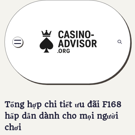
Skip
to
content
Tổng hợp chi tiết ưu đãi F168
hấp dẫn dành cho mọi người
chơi