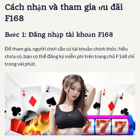
Cách nhận và tham gia ưu đãi
F168
Bước 1: Đăng nhập tài khoản F168
Để tham gia, người chơi cần có tài khoản chính thức. Nếu
chưa có, bạn có thể đăng ký miễn phí trên trang chủ F168 chỉ
trong vài phút.