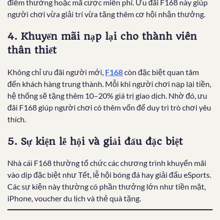
điểm thưởng hoặc mã cược miễn phí. Ưu đãi F168 này giúp
người chơi vừa giải trí vừa tăng thêm cơ hội nhận thưởng.
4. Khuyến mãi nạp lại cho thành viên
thân thiết
Không chỉ ưu đãi người mới,
F168
còn đặc biệt quan tâm
đến khách hàng trung thành. Mỗi khi người chơi nạp lại tiền,
hệ thống sẽ tặng thêm 10–20% giá trị giao dịch. Nhờ đó, ưu
đãi F168 giúp người chơi có thêm vốn để duy trì trò chơi yêu
thích.
5. Sự kiện lễ hội và giải đấu đặc biệt
Nhà cái F168 thường tổ chức các chương trình khuyến mãi
vào dịp đặc biệt như Tết, lễ hội bóng đá hay giải đấu eSports.
Các sự kiện này thường có phần thưởng lớn như tiền mặt,
iPhone, voucher du lịch và thẻ quà tặng.