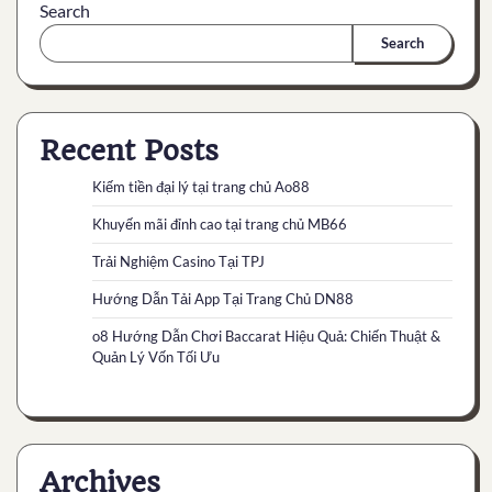
Search
Search
Recent Posts
Kiếm tiền đại lý tại trang chủ Ao88
Khuyến mãi đỉnh cao tại trang chủ MB66
Trải Nghiệm Casino Tại TPJ
Hướng Dẫn Tải App Tại Trang Chủ DN88
o8 Hướng Dẫn Chơi Baccarat Hiệu Quả: Chiến Thuật &
Quản Lý Vốn Tối Ưu
Archives