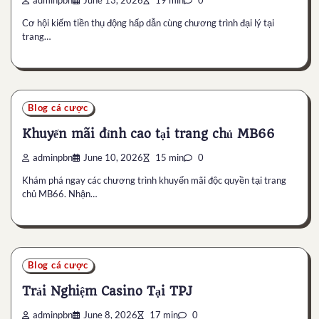
adminpbn
June 13, 2026
19 min
0
Cơ hội kiếm tiền thụ động hấp dẫn cùng chương trình đại lý tại
trang…
Blog cá cược
Khuyến mãi đỉnh cao tại trang chủ MB66
adminpbn
June 10, 2026
15 min
0
Khám phá ngay các chương trình khuyến mãi độc quyền tại trang
chủ MB66. Nhận…
Blog cá cược
Trải Nghiệm Casino Tại TPJ
adminpbn
June 8, 2026
17 min
0