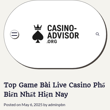
Skip
to
content
Top Game Bài Live Casino Phổ
Biến Nhất Hiện Nay
Posted on
May 6, 2025
by
adminpbn