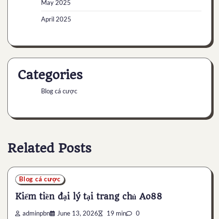
May 2025
April 2025
Categories
Blog cá cược
Related Posts
Blog cá cược
Kiếm tiền đại lý tại trang chủ Ao88
adminpbn
June 13, 2026
19 min
0