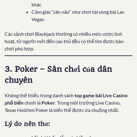
khác
Cảm giác “cân não” như chơi tại sòng bài Las
Vegas
Các sảnh chơi Blackjack thường có nhiều mức cược linh
hoạt, từ người mới đến cao thủ đều có thể tìm được bàn
chơi phù hợp.
3.
Poker – Sân chơi của dân
chuyên
Không thể thiếu trong danh sách
top game bài Live Casino
phổ biến
chính là
Poker
. Trong môi trường Live Casino,
Texas Hold’em Poker là biến thể được ưa chuộng nhất.
Lý do nên thử: