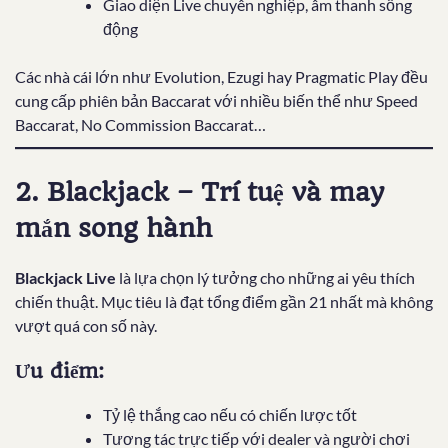
Giao diện Live chuyên nghiệp, âm thanh sống
động
Các nhà cái lớn như Evolution, Ezugi hay Pragmatic Play đều
cung cấp phiên bản Baccarat với nhiều biến thể như Speed
Baccarat, No Commission Baccarat…
2.
Blackjack – Trí tuệ và may
mắn song hành
Blackjack Live
là lựa chọn lý tưởng cho những ai yêu thích
chiến thuật. Mục tiêu là đạt tổng điểm gần 21 nhất mà không
vượt quá con số này.
Ưu điểm:
Tỷ lệ thắng cao nếu có chiến lược tốt
Tương tác trực tiếp với dealer và người chơi