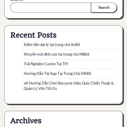
Search
Recent Posts
Kiếm tiền đại lý tại trang chủ Ao88
Khuyến mãi đỉnh cao tại trang chủ MB66
Trải Nghiệm Casino Tại TPJ
Hướng Dẫn Tải App Tại Trang Chủ DN88
o8 Hướng Dẫn Chơi Baccarat Hiệu Quả: Chiến Thuật &
Quản Lý Vốn Tối Ưu
Archives