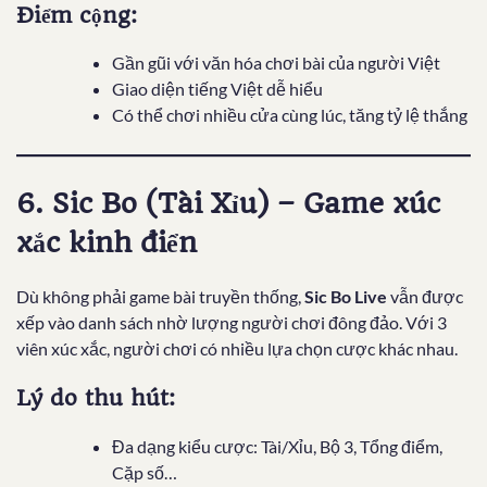
Điểm cộng:
Gần gũi với văn hóa chơi bài của người Việt
Giao diện tiếng Việt dễ hiểu
Có thể chơi nhiều cửa cùng lúc, tăng tỷ lệ thắng
6.
Sic Bo (Tài Xỉu) – Game xúc
xắc kinh điển
Dù không phải game bài truyền thống,
Sic Bo Live
vẫn được
xếp vào danh sách nhờ lượng người chơi đông đảo. Với 3
viên xúc xắc, người chơi có nhiều lựa chọn cược khác nhau.
Lý do thu hút:
Đa dạng kiểu cược: Tài/Xỉu, Bộ 3, Tổng điểm,
Cặp số…