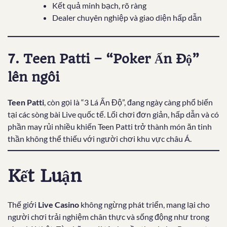
Kết quả minh bạch, rõ ràng
Dealer chuyên nghiệp và giao diện hấp dẫn
7.
Teen Patti – “Poker Ấn Độ”
lên ngôi
Teen Patti
, còn gọi là “3 Lá Ấn Độ”, đang ngày càng phổ biến
tại các sòng bài Live quốc tế. Lối chơi đơn giản, hấp dẫn và có
phần may rủi nhiều khiến Teen Patti trở thành món ăn tinh
thần không thể thiếu với người chơi khu vực châu Á.
Kết Luận
Thế giới
Live Casino
không ngừng phát triển, mang lại cho
người chơi trải nghiệm chân thực và sống động như trong