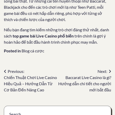
sòng bài thật. Từ những cái tên huyền thoại như Baccarat,
Blackjack cho đến các trò chơi mới lạ như Teen Patti, mỗi
game bài đều có nét hấp dẫn riêng, phù hợp với từng sở
thích và chiến lược của người chơi.
Nếu bạn đang tìm kiếm những trò chơi đáng thử nhất, danh
sách
top game bài Live Casino phổ biến
trên chính là gợi ý
hoàn hảo để bắt đầu hành trình chinh phục may mắn.
Posted in
Blog cá cược
Post
Previous:
Next:
Chiến Thuật Chơi Live Casino
Baccarat Live Casino là gì?
navigation
Hiệu Quả – Hướng Dẫn Từ
Hướng dẫn chi tiết cho người
Cơ Bản Đến Nâng Cao
mới bắt đầu
Search