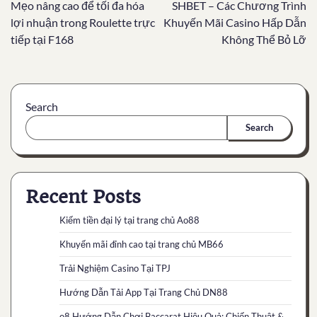
Mẹo nâng cao để tối đa hóa
SHBET – Các Chương Trình
navigation
lợi nhuận trong Roulette trực
Khuyến Mãi Casino Hấp Dẫn
tiếp tại F168
Không Thể Bỏ Lỡ
Search
Search
Recent Posts
Kiếm tiền đại lý tại trang chủ Ao88
Khuyến mãi đỉnh cao tại trang chủ MB66
Trải Nghiệm Casino Tại TPJ
Hướng Dẫn Tải App Tại Trang Chủ DN88
o8 Hướng Dẫn Chơi Baccarat Hiệu Quả: Chiến Thuật &