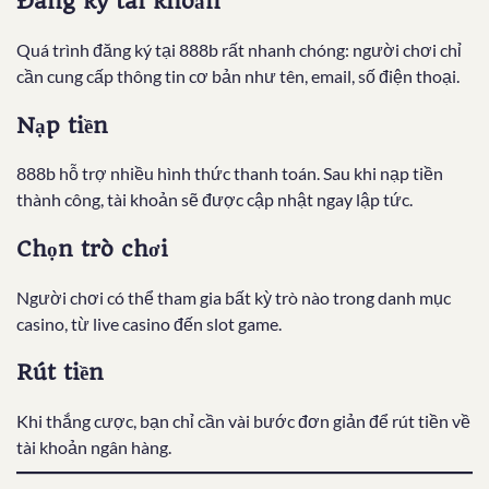
Đăng ký tài khoản
Quá trình đăng ký tại 888b rất nhanh chóng: người chơi chỉ
cần cung cấp thông tin cơ bản như tên, email, số điện thoại.
Nạp tiền
888b hỗ trợ nhiều hình thức thanh toán. Sau khi nạp tiền
thành công, tài khoản sẽ được cập nhật ngay lập tức.
Chọn trò chơi
Người chơi có thể tham gia bất kỳ trò nào trong danh mục
casino, từ live casino đến slot game.
Rút tiền
Khi thắng cược, bạn chỉ cần vài bước đơn giản để rút tiền về
tài khoản ngân hàng.