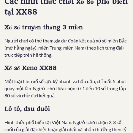
Các hình thức chơi xổ số phổ biến
tại XX88
Xổ số truyền thống 3 miền
Người chơi có thể tham gia dự đoán kết quả xổ số miền Bắc
(mở hằng ngày), miền Trung, miền Nam (theo lịch từng đài)
trực tiếp trên hệ thống.
Xổ số Keno XX88
Một loại hình xổ số cực kỳ nhanh và hấp dẫn, chỉ mất 5 phút
quay một lần. Người chơi lựa chọn từ 1 đến 10 số trong tập
80 số và chờ đợi kết quả.
Lô tô, đầu đuôi
Hình thức phổ biến tại Việt Nam. Người chơi chọn 2, 3 số
cuối của giải đặc biệt hoặc giải nhất và nhận thưởng theo tỷ