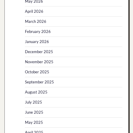
May 2026
April 2026
March 2026
February 2026
January 2026
December 2025
November 2025
October 2025
September 2025
August 2025
July 2025
June 2025
May 2025
April 2025