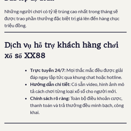
Những người chơi có tỷ lệ trúng cao nhất trong tháng sẽ
được trao phần thưởng đặc biệt trị giá lên đến hàng chục
triệu đồng.
Dịch vụ hỗ trợ khách hàng chơi
xổ số XX88
Trực tuyến 24/7:
Mọi thắc mắc đều được giải
đáp ngay lập tức qua khung chat hoặc hotline.
Hướng dẫn chi tiết:
Có sẵn video, hình ảnh mô
tả cách chơi từng loại xổ số cho người mới.
Chính sách rõ ràng:
Toàn bộ điều khoản cược,
thanh toán và trả thưởng đều minh bạch, công
khai.