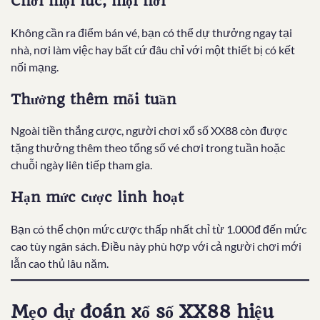
Chơi mọi lúc, mọi nơi
Không cần ra điểm bán vé, bạn có thể dự thưởng ngay tại
nhà, nơi làm việc hay bất cứ đâu chỉ với một thiết bị có kết
nối mạng.
Thưởng thêm mỗi tuần
Ngoài tiền thắng cược, người chơi xổ số XX88 còn được
tặng thưởng thêm theo tổng số vé chơi trong tuần hoặc
chuỗi ngày liên tiếp tham gia.
Hạn mức cược linh hoạt
Bạn có thể chọn mức cược thấp nhất chỉ từ 1.000đ đến mức
cao tùy ngân sách. Điều này phù hợp với cả người chơi mới
lẫn cao thủ lâu năm.
Mẹo dự đoán xổ số XX88 hiệu