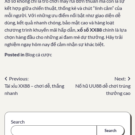
Xổ số không chỉ là trò chơi may rủi đơn thuần mà còn là sự
kết hợp giữa chiến thuật, thống kê và chút “linh cảm” của
mỗi người. Với những ưu điểm nổi bật như giao diện dễ
dùng, kết quả nhanh chóng, bảo mật cao và hàng loạt
chương trình khuyến mãi hấp dẫn,
xổ số XX88
chính là lựa
chọn hàng đầu cho những ai đam mê dự thưởng. Hãy trải
nghiệm ngay hôm nay để cảm nhận sự khác biệt.
Posted in
Blog cá cược
Post
Previous:
Next:
Tài xỉu XX88 – chơi dễ, thắng
Nổ hũ UU88 dễ chơi trúng
navigation
nhanh
thưởng cao
Search
Search