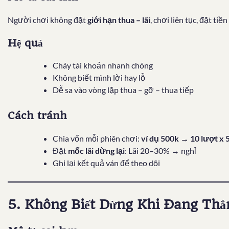
Người chơi không đặt
giới hạn thua – lãi
, chơi liên tục, đặt tiề
Hệ quả
Cháy tài khoản nhanh chóng
Không biết mình lời hay lỗ
Dễ sa vào vòng lặp thua – gỡ – thua tiếp
Cách tránh
Chia vốn mỗi phiên chơi:
ví dụ 500k → 10 lượt x 
Đặt
mốc lãi dừng lại
: Lãi 20–30% → nghỉ
Ghi lại kết quả ván để theo dõi
5. Không Biết Dừng Khi Đang Thắ