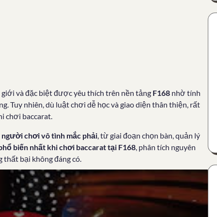
ế giới và đặc biệt được yêu thích trên nền tảng
F168
nhờ tính
g. Tuy nhiên, dù luật chơi dễ học và giao diện thân thiện, rất
i chơi baccarat.
 người chơi vô tình mắc phải
, từ giai đoạn chọn bàn, quản lý
 phổ biến nhất khi chơi baccarat tại F168
, phân tích nguyên
g thất bại không đáng có.