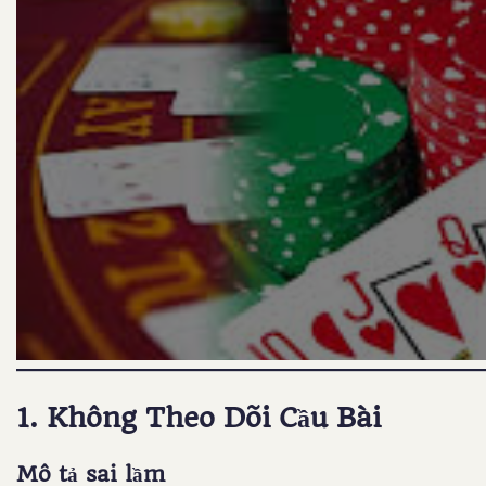
1. Không Theo Dõi Cầu Bài
Mô tả sai lầm