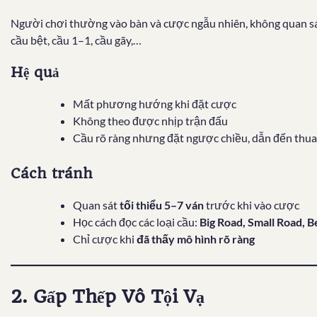
Người chơi thường vào bàn và cược ngẫu nhiên, không quan sát
cầu bệt, cầu 1–1, cầu gãy,…
Hệ quả
Mất phương hướng khi đặt cược
Không theo được nhịp trận đấu
Cầu rõ ràng nhưng đặt ngược chiều, dẫn đến thua 
Cách tránh
Quan sát
tối thiểu 5–7 ván
trước khi vào cược
Học cách đọc các loại cầu:
Big Road, Small Road, B
Chỉ cược khi
đã thấy mô hình rõ ràng
2. Gấp Thếp Vô Tội Vạ