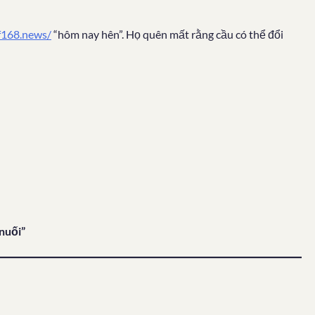
/f168.news/
“hôm nay hên”. Họ quên mất rằng cầu có thể đổi
nuối”