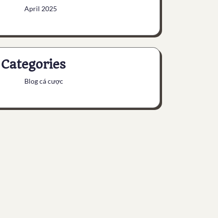
April 2025
Categories
Blog cá cược