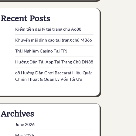
Recent Posts
Kiếm tiền đại lý tại trang chủ Ao88
Khuyến mãi đỉnh cao tại trang chủ MB66
Trải Nghiệm Casino Tại TPJ
Hướng Dẫn Tải App Tại Trang Chủ DN88
o8 Hướng Dẫn Chơi Baccarat Hiệu Quả:
Chiến Thuật & Quản Lý Vốn Tối Ưu
Archives
June 2026
May 2026