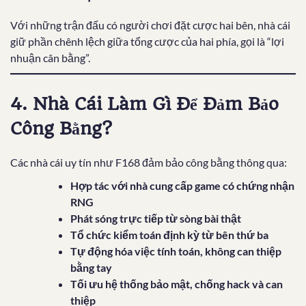
Với những trận đấu có người chơi đặt cược hai bên, nhà cái
giữ phần chênh lệch giữa tổng cược của hai phía, gọi là “lợi
nhuận cân bằng”.
4. Nhà Cái Làm Gì Để Đảm Bảo
Công Bằng?
Các nhà cái uy tín như F168 đảm bảo công bằng thông qua:
Hợp tác với nhà cung cấp game có chứng nhận
RNG
Phát sóng trực tiếp từ sòng bài thật
Tổ chức kiểm toán định kỳ từ bên thứ ba
Tự động hóa việc tính toán, không can thiệp
bằng tay
Tối ưu hệ thống bảo mật, chống hack và can
thiệp