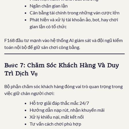
Ngăn chặn gian lận
Cân bằng tài chính trong những ván cược lớn
Phát hiện và xử lý tài khoản ảo, bot, hay chơi
gian lận có tổ chức
F168 đầu tư mạnh vào hệ thống AI giám sát và đội ngũ kiểm
toán nội bộ để giữ sân chơi công bằng.
Bước 7:
Chăm Sóc Khách Hàng Và Duy
Trì Dịch Vụ
Bộ phận chăm sóc khách hàng đóng vai trò quan trọng trong
việc giữ chân người chơi:
Hỗ trợ giải đáp thắc mắc 24/7
Hướng dẫn nạp rút, nhận khuyến mãi
Xử lý khiếu nại, mất kết nối
Tư vấn cách chơi phù hợp