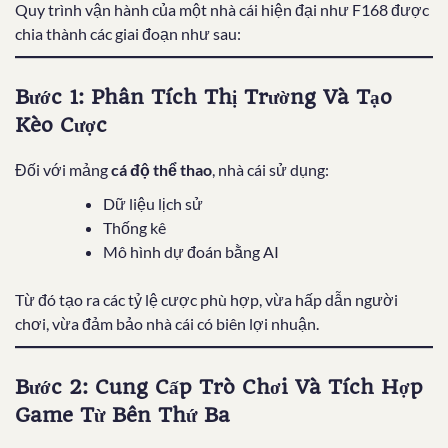
Quy trình vận hành của một nhà cái hiện đại như F168 được
chia thành các giai đoạn như sau:
Bước 1:
Phân Tích Thị Trường Và Tạo
Kèo Cược
Đối với mảng
cá độ thể thao
, nhà cái sử dụng:
Dữ liệu lịch sử
Thống kê
Mô hình dự đoán bằng AI
Từ đó tạo ra các tỷ lệ cược phù hợp, vừa hấp dẫn người
chơi, vừa đảm bảo nhà cái có biên lợi nhuận.
Bước 2:
Cung Cấp Trò Chơi Và Tích Hợp
Game Từ Bên Thứ Ba