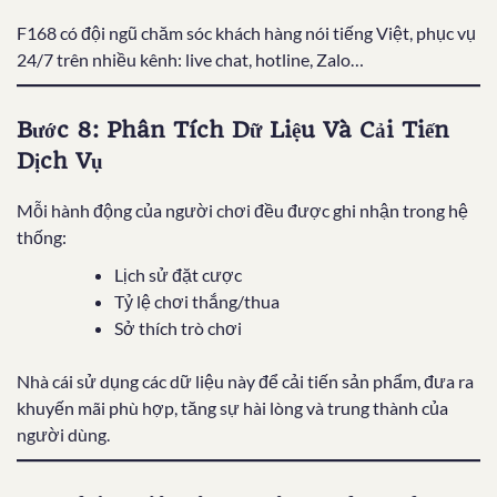
F168 có đội ngũ chăm sóc khách hàng nói tiếng Việt, phục vụ
24/7 trên nhiều kênh: live chat, hotline, Zalo…
Bước 8:
Phân Tích Dữ Liệu Và Cải Tiến
Dịch Vụ
Mỗi hành động của người chơi đều được ghi nhận trong hệ
thống:
Lịch sử đặt cược
Tỷ lệ chơi thắng/thua
Sở thích trò chơi
Nhà cái sử dụng các dữ liệu này để cải tiến sản phẩm, đưa ra
khuyến mãi phù hợp, tăng sự hài lòng và trung thành của
người dùng.