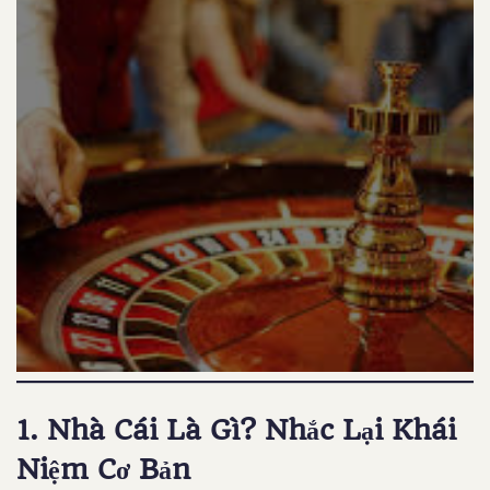
1. Nhà Cái Là Gì? Nhắc Lại Khái
Niệm Cơ Bản