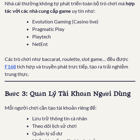
Nhà cái thường không tự phát triển toàn bộ trò chơi mà
hợp
tác với các nhà cung cấp game
uy tín như:
Evolution Gaming (Casino live)
Pragmatic Play
Playtech
NetEnt
Các trò chơi như baccarat, roulette, slot game… đều được
F168
tích hợp và truyền phát trực tiếp, tạo ra trải nghiệm
trung thực.
Bước 3:
Quản Lý Tài Khoản Người Dùng
Mỗi người chơi cần tạo tài khoản riêng để:
Lưu trữ thông tin cá nhân
Theo dõi lịch sử chơi
Quản lý số dư