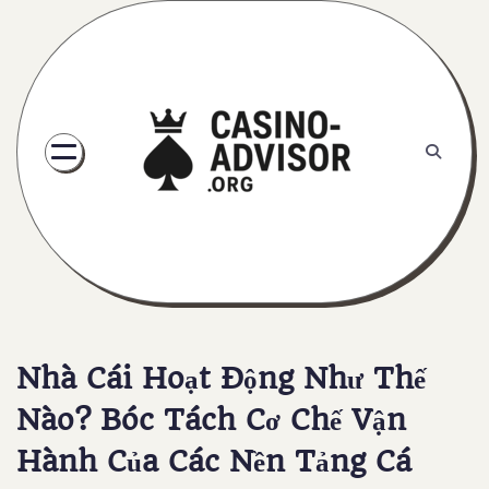
Skip
to
content
Nhà Cái Hoạt Động Như Thế
Nào? Bóc Tách Cơ Chế Vận
Hành Của Các Nền Tảng Cá