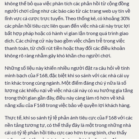
không thể bỏ qua việc phân tích các phản hồi từ cộng đồng
người chơi cũng như các báo cáo từ các trang web uy tín về
lĩnh vực cá cược trực tuyến. Theo thống kê, có khoảng 30%
các phản hồi tiêu cực liên quan đến việc nhà cái này trục lợi
bất hợp pháp hoặc có hành vi gian lận trong quá trình giao
dịch. Các chứng cứ này bao gồm việc chậm trễ trong việc
thanh toán, từ chối rút tiền hoặc thay đổi các điều khoản
không rõ ràng nhằm gây khó khăn cho người chơi.
Những số liệu này khiến nhiều người đặt ra câu hỏi về tính
minh bạch của F168, đặc biệt khi so sánh với các nhà cái uy
tín khác trong cùng ngành. Một điểm đáng chú ý nữa là số
lượng các khiếu nại về việc nhà cái này có xu hướng gia tăng
trong thời gian gần đây, điều này càng làm rõ hơn về khả
năng xấu của F168 trong việc bảo vệ quyền lợi khách hàng.
Thực tế, khi so sánh tỷ lệ phản ánh tiêu cực của F168 với các
nền tảng tương tự, có thể thấy đây là một trong những nhà
cái có tỷ lệ phản hồi tiêu cực cao hơn trung bình, cho thấy