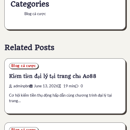
Categories
Blog cá cược
Related Posts
Blog cá cược
Kiếm tiền đại lý tại trang chủ Ao88
adminpbn
June 13, 2026
19 min
0
Cơ hội kiếm tiền thụ động hấp dẫn cùng chương trình đại lý tại
trang…
Blog cá cược