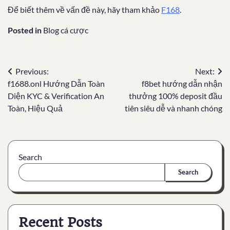
Để biết thêm về vấn đề này, hãy tham khảo
F168
.
Posted in
Blog cá cược
Post
Previous:
Next:
f1688.onl Hướng Dẫn Toàn
f8bet hướng dẫn nhận
navigation
Diện KYC & Verification An
thưởng 100% deposit đầu
Toàn, Hiệu Quả
tiên siêu dễ và nhanh chóng
Search
Search
Recent Posts