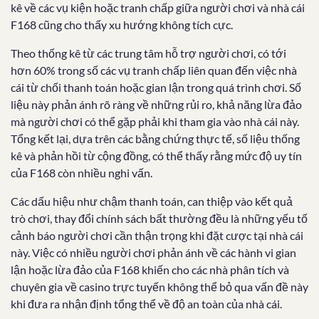
kê về các vụ kiện hoặc tranh chấp giữa người chơi và nhà cái
F168 cũng cho thấy xu hướng không tích cực.
Theo thống kê từ các trung tâm hỗ trợ người chơi, có tới
hơn 60% trong số các vụ tranh chấp liên quan đến việc nhà
cái từ chối thanh toán hoặc gian lận trong quá trình chơi. Số
liệu này phản ánh rõ ràng về những rủi ro, khả năng lừa đảo
mà người chơi có thể gặp phải khi tham gia vào nhà cái này.
Tổng kết lại, dựa trên các bằng chứng thực tế, số liệu thống
kê và phản hồi từ cộng đồng, có thể thấy rằng mức độ uy tín
của F168 còn nhiều nghi vấn.
Các dấu hiệu như chậm thanh toán, can thiệp vào kết quả
trò chơi, thay đổi chính sách bất thường đều là những yếu tố
cảnh báo người chơi cần thận trọng khi đặt cược tại nhà cái
này. Việc có nhiều người chơi phản ánh về các hành vi gian
lận hoặc lừa đảo của F168 khiến cho các nhà phân tích và
chuyên gia về casino trực tuyến không thể bỏ qua vấn đề này
khi đưa ra nhận định tổng thể về độ an toàn của nhà cái.