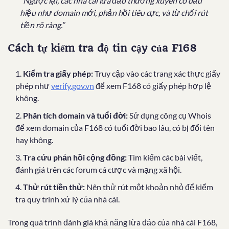
“Ngược lại, các nhà cái lừa đảo thường xuyên có dấu
hiệu như domain mới, phản hồi tiêu cực, và từ chối rút
tiền rõ ràng.”
Cách tự kiểm tra độ tin cậy của F168
Kiểm tra giấy phép:
Truy cập vào các trang xác thực giấy
phép như
verify.gov.vn
để xem F168 có giấy phép hợp lệ
không.
Phân tích domain và tuổi đời:
Sử dụng công cụ Whois
để xem domain của F168 có tuổi đời bao lâu, có bị đổi tên
hay không.
Tra cứu phản hồi cộng đồng:
Tìm kiếm các bài viết,
đánh giá trên các forum cá cược và mạng xã hội.
Thử rút tiền thử:
Nên thử rút một khoản nhỏ để kiểm
tra quy trình xử lý của nhà cái.
Trong quá trình đánh giá khả năng lừa đảo của nhà cái F168,