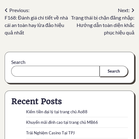
Post
Previous:
Next:
F168: Đánh giá chi tiết về nhà
Trạng thái bị chặn đăng nhập:
navigation
cái an toàn hay lừa đảo hiệu
Hướng dẫn toàn diện khắc
quả nhất
phục hiệu quả
Search
Search
Recent Posts
Kiếm tiền đại lý tại trang chủ Ao88
Khuyến mãi đỉnh cao tại trang chủ MB66
Trải Nghiệm Casino Tại TPJ