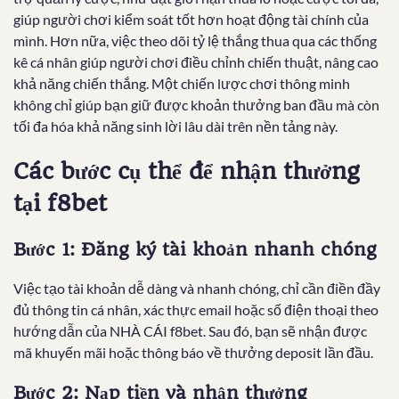
giúp người chơi kiểm soát tốt hơn hoạt động tài chính của
mình. Hơn nữa, việc theo dõi tỷ lệ thắng thua qua các thống
kê cá nhân giúp người chơi điều chỉnh chiến thuật, nâng cao
khả năng chiến thắng. Một chiến lược chơi thông minh
không chỉ giúp bạn giữ được khoản thưởng ban đầu mà còn
tối đa hóa khả năng sinh lời lâu dài trên nền tảng này.
Các bước cụ thể để nhận thưởng
tại f8bet
Bước 1: Đăng ký tài khoản nhanh chóng
Việc tạo tài khoản dễ dàng và nhanh chóng, chỉ cần điền đầy
đủ thông tin cá nhân, xác thực email hoặc số điện thoại theo
hướng dẫn của NHÀ CÁI f8bet. Sau đó, bạn sẽ nhận được
mã khuyến mãi hoặc thông báo về thưởng deposit lần đầu.
Bước 2: Nạp tiền và nhận thưởng