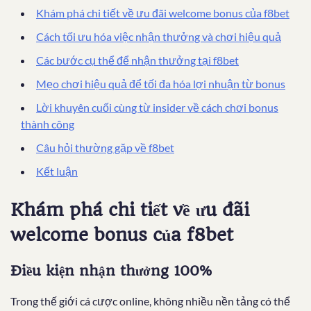
Khám phá chi tiết về ưu đãi welcome bonus của f8bet
Cách tối ưu hóa việc nhận thưởng và chơi hiệu quả
Các bước cụ thể để nhận thưởng tại f8bet
Mẹo chơi hiệu quả để tối đa hóa lợi nhuận từ bonus
Lời khuyên cuối cùng từ insider về cách chơi bonus
thành công
Câu hỏi thường gặp về f8bet
Kết luận
Khám phá chi tiết về ưu đãi
welcome bonus của f8bet
Điều kiện nhận thưởng 100%
Trong thế giới cá cược online, không nhiều nền tảng có thể