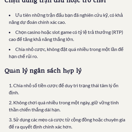
Chọn đúng trận đấu hoặc trò chơi
Ưu tiên những trận đấu bạn đã nghiên cứu kỹ, có khả
năng dự đoán chính xác cao.
Chọn casino hoặc slot game có tỷ lệ trả thưởng (RTP)
cao để tăng khả năng thắng lớn.
Chia nhỏ cược, không đặt quá nhiều trong một lần để
hạn chế rủi ro.
Quản lý ngân sách hợp lý
Chia nhỏ số tiền cược để duy trì trạng thái tâm lý ổn
định.
Không chơi quá nhiều trong một ngày, giữ vững tinh
thần chiến thắng dài hạn.
Sử dụng các mẹo cá cược từ cộng đồng hoặc chuyên gia
để ra quyết định chính xác hơn.