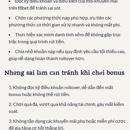
Đọc kỹ điều khoản và điều kiện của mỗi khuyến mãi
trên f8bet để tránh sai sót.
Chọn các phương thức nạp phù hợp, ưu tiên các
phương thức có thời gian xử lý nhanh và không mất phí.
Thực hiện xác minh danh tính sớm để không gặp trục
trặc trong quá trình rút tiền.
Chia nhỏ khoản nạp nếu quy định yêu cầu tối thiểu cao,
giúp dễ dàng hoàn thành rollover hơn.
Những sai lầm cần tránh khi chơi bonus
Không đọc kỹ điều khoản rollover, dễ dẫn đến mất
bonus hoặc không thể rút tiền.
Chơi quá đà, vượt quá khả năng tài chính, gây mất kiểm
soát.
Không tận dụng các khuyến mãi phụ hoặc miễn phí cược
để gia tăng cơ hội thắng lợi.