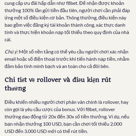
cung cấp ưu đãi hấp dẫn như f8bet. Để nhận được khoản
thưởng 100% lần gửi tiền đầu tiên, người chơi cần phải đáp
ứng một số điều kiện cơ bản. Thông thường, điều kiện này
bao gồm việc đăng ký tài khoản thành công, xác thực danh
tính và thực hiện khoản nạp tối thiểu theo quy định của nhà
cái.
Chú ý:
Một số nền tảng có thể yêu cầu người chơi xác nhận
email hoặc số điện thoại trước khi tiến hành nạp tiền, nhằm
đảm bảo tính minh bạch và an toàn cho cả đôi bên.
Chi tiết về rollover và điều kiện rút
thưởng
Điều khiến nhiều người chơi phân vân chính là rollover, hay
còn gọi là yêu cầu cược của bonus. Với f8bet, rollover
thường dao động từ 20x đến 30x số tiền thưởng. Ví dụ, nếu
bạn nhận thưởng 100 USD, bạn cần chơi tối thiểu 2.000
USD đến 3.000 USD mới có thể rút tiền.