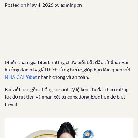
Posted on
May 4, 2026
by
adminpbn
Muốn tham gia
f8bet
nhưng chưa biết bắt đầu từ đâu? Bài
hướng dẫn này giải thích từng bước, giúp bạn làm quen với
NHÀ CÁI f8bet
nhanh chóng và an toàn.
Bài viết bao gồm: bảng so sánh tỷ lệ kèo, ưu đãi chào mừng,
tốc độ rút tiền và nhận xét từ cộng đồng. Đọc tiếp để biết
thêm!