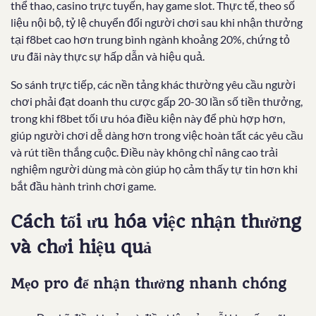
thể thao, casino trực tuyến, hay game slot. Thực tế, theo số
liệu nội bộ, tỷ lệ chuyển đổi người chơi sau khi nhận thưởng
tại f8bet cao hơn trung bình ngành khoảng 20%, chứng tỏ
ưu đãi này thực sự hấp dẫn và hiệu quả.
So sánh trực tiếp, các nền tảng khác thường yêu cầu người
chơi phải đạt doanh thu cược gấp 20-30 lần số tiền thưởng,
trong khi f8bet tối ưu hóa điều kiện này để phù hợp hơn,
giúp người chơi dễ dàng hơn trong việc hoàn tất các yêu cầu
và rút tiền thắng cuộc. Điều này không chỉ nâng cao trải
nghiệm người dùng mà còn giúp họ cảm thấy tự tin hơn khi
bắt đầu hành trình chơi game.
Cách tối ưu hóa việc nhận thưởng
và chơi hiệu quả
Mẹo pro để nhận thưởng nhanh chóng