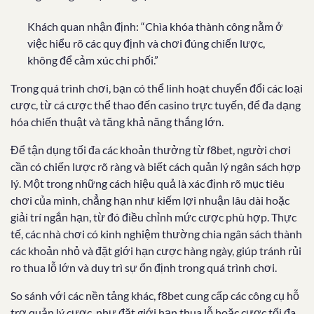
Khách quan nhận định: “Chìa khóa thành công nằm ở
việc hiểu rõ các quy định và chơi đúng chiến lược,
không để cảm xúc chi phối.”
Trong quá trình chơi, bạn có thể linh hoạt chuyển đổi các loại
cược, từ cá cược thể thao đến casino trực tuyến, để đa dạng
hóa chiến thuật và tăng khả năng thắng lớn.
Để tận dụng tối đa các khoản thưởng từ f8bet, người chơi
cần có chiến lược rõ ràng và biết cách quản lý ngân sách hợp
lý. Một trong những cách hiệu quả là xác định rõ mục tiêu
chơi của mình, chẳng hạn như kiếm lợi nhuận lâu dài hoặc
giải trí ngắn hạn, từ đó điều chỉnh mức cược phù hợp. Thực
tế, các nhà chơi có kinh nghiệm thường chia ngân sách thành
các khoản nhỏ và đặt giới hạn cược hàng ngày, giúp tránh rủi
ro thua lỗ lớn và duy trì sự ổn định trong quá trình chơi.
So sánh với các nền tảng khác, f8bet cung cấp các công cụ hỗ
trợ quản lý cược, như đặt giới hạn thua lỗ hoặc cược tối đa,