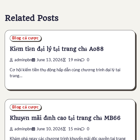
Related Posts
Blog cá cược
Kiếm tiền đại lý tại trang chủ Ao88
adminpbn
June 13, 2026
19 min
0
Cơ hội kiếm tiền thụ động hấp dẫn cùng chương trình đại lý tại
trang…
Blog cá cược
Khuyến mãi đỉnh cao tại trang chủ MB66
adminpbn
June 10, 2026
15 min
0
Khám phá ngay các chương trình khuyến mãi độc quyền tại trang