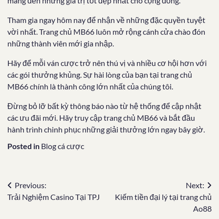
mang đến những giá trị tốt đẹp nhất cho cộng đồng.
Tham gia ngay hôm nay để nhận về những đặc quyền tuyệt
vời nhất. Trang chủ MB66 luôn mở rộng cánh cửa chào đón
những thành viên mới gia nhập.
Hãy để mỗi ván cược trở nên thú vị và nhiều cơ hội hơn với
các gói thưởng khủng. Sự hài lòng của bạn tại trang chủ
MB66 chính là thành công lớn nhất của chúng tôi.
Đừng bỏ lỡ bất kỳ thông báo nào từ hệ thống để cập nhật
các ưu đãi mới. Hãy truy cập trang chủ MB66 và bắt đầu
hành trình chinh phục những giải thưởng lớn ngay bây giờ.
Posted in
Blog cá cược
Post
Previous:
Next:
Trải Nghiệm Casino Tại TPJ
Kiếm tiền đại lý tại trang chủ
navigation
Ao88