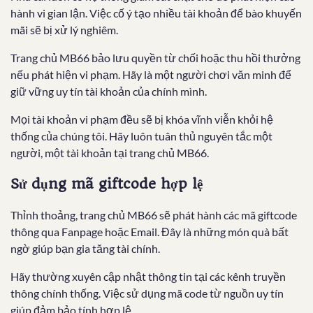
hành vi gian lận. Việc cố ý tạo nhiều tài khoản để bào khuyến
mãi sẽ bị xử lý nghiêm.
Trang chủ MB66 bảo lưu quyền từ chối hoặc thu hồi thưởng
nếu phát hiện vi phạm. Hãy là một người chơi văn minh để
giữ vững uy tín tài khoản của chính mình.
Mọi tài khoản vi phạm đều sẽ bị khóa vĩnh viễn khỏi hệ
thống của chúng tôi. Hãy luôn tuân thủ nguyên tắc một
người, một tài khoản tại trang chủ MB66.
Sử dụng mã giftcode hợp lệ
Thỉnh thoảng, trang chủ MB66 sẽ phát hành các mã giftcode
thông qua Fanpage hoặc Email. Đây là những món quà bất
ngờ giúp bạn gia tăng tài chính.
Hãy thường xuyên cập nhật thông tin tại các kênh truyền
thông chính thống. Việc sử dụng mã code từ nguồn uy tín
giúp đảm bảo tính hợp lệ.