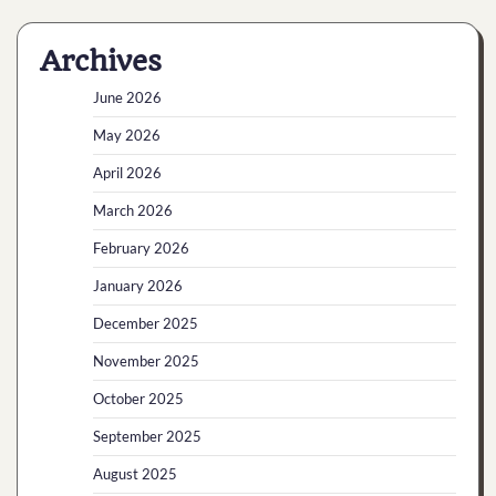
Archives
June 2026
May 2026
April 2026
March 2026
February 2026
January 2026
December 2025
November 2025
October 2025
September 2025
August 2025