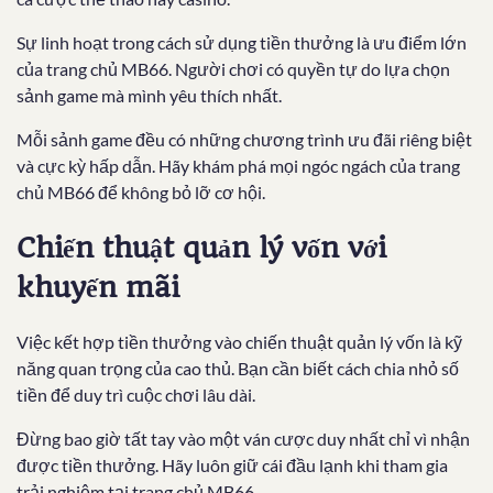
Sự linh hoạt trong cách sử dụng tiền thưởng là ưu điểm lớn
của trang chủ MB66. Người chơi có quyền tự do lựa chọn
sảnh game mà mình yêu thích nhất.
Mỗi sảnh game đều có những chương trình ưu đãi riêng biệt
và cực kỳ hấp dẫn. Hãy khám phá mọi ngóc ngách của trang
chủ MB66 để không bỏ lỡ cơ hội.
Chiến thuật quản lý vốn với
khuyến mãi
Việc kết hợp tiền thưởng vào chiến thuật quản lý vốn là kỹ
năng quan trọng của cao thủ. Bạn cần biết cách chia nhỏ số
tiền để duy trì cuộc chơi lâu dài.
Đừng bao giờ tất tay vào một ván cược duy nhất chỉ vì nhận
được tiền thưởng. Hãy luôn giữ cái đầu lạnh khi tham gia
trải nghiệm tại trang chủ MB66.