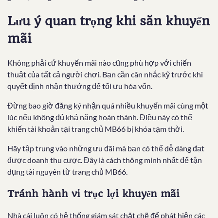
Lưu ý quan trọng khi săn khuyến
mãi
Không phải cứ khuyến mãi nào cũng phù hợp với chiến
thuật của tất cả người chơi. Bạn cần cân nhắc kỹ trước khi
quyết định nhận thưởng để tối ưu hóa vốn.
Đừng bao giờ đăng ký nhận quá nhiều khuyến mãi cùng một
lúc nếu không đủ khả năng hoàn thành. Điều này có thể
khiến tài khoản tại trang chủ MB66 bị khóa tạm thời.
Hãy tập trung vào những ưu đãi mà bạn có thể dễ dàng đạt
được doanh thu cược. Đây là cách thông minh nhất để tận
dụng tài nguyên từ trang chủ MB66.
Tránh hành vi trục lợi khuyến mãi
Nhà cái luôn có hệ thống giám sát chặt chẽ để phát hiện các