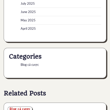
July 2025
June 2025
May 2025
April 2025
Categories
Blog cá cược
Related Posts
Blog cá cược