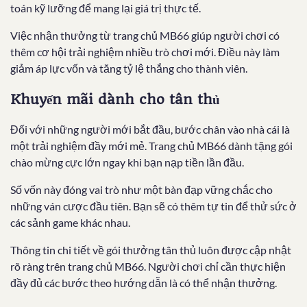
toán kỹ lưỡng để mang lại giá trị thực tế.
Việc nhận thưởng từ trang chủ MB66 giúp người chơi có
thêm cơ hội trải nghiệm nhiều trò chơi mới. Điều này làm
giảm áp lực vốn và tăng tỷ lệ thắng cho thành viên.
Khuyến mãi dành cho tân thủ
Đối với những người mới bắt đầu, bước chân vào nhà cái là
một trải nghiệm đầy mới mẻ. Trang chủ MB66 dành tặng gói
chào mừng cực lớn ngay khi bạn nạp tiền lần đầu.
Số vốn này đóng vai trò như một bàn đạp vững chắc cho
những ván cược đầu tiên. Bạn sẽ có thêm tự tin để thử sức ở
các sảnh game khác nhau.
Thông tin chi tiết về gói thưởng tân thủ luôn được cập nhật
rõ ràng trên trang chủ MB66. Người chơi chỉ cần thực hiện
đầy đủ các bước theo hướng dẫn là có thể nhận thưởng.