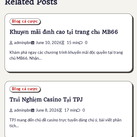
Related Posts
Blog cá cược
Khuyến mãi đỉnh cao tại trang chủ MB66
adminpbn
June 10, 2026
15 min
0
Khám phá ngay các chương trình khuyến mãi độc quyền tại trang
chủ MB66. Nhận…
Blog cá cược
Trải Nghiệm Casino Tại TPJ
adminpbn
June 8, 2026
17 min
0
TPJ mang đến chủ đề casino trực tuyến đáng chú ý, bài viết phân
tích…