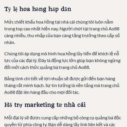
Tỷ lệ hoa hồng hấp dẫn
Mức chiết khấu hoa hồng tại nhà cái chúng tôi luôn nằm
trong top cao nhất hiện nay. Người chơi tại trang chủ Ao88
càng nhiều, thu nhập của bạn càng tăng trưởng theo cấp số
nhân.
Chúng tôi áp dụng mô hình hoa hồng lũy tiến để khích lệ nỗ
lực của các đại lý. Đây là động lực lớn giúp bạn không ngừng
đổi mới cách thức quảng bá trang chủ Ao88.
Bảng tính chi tiết về lợi nhuận sẽ được gửi đến bạn hàng
tháng rất minh bạch. Sự tin tưởng là nền tảng mà trang chủ
Ao88 đặt lên hàng đầu cho mọi đối tác.
Hỗ trợ marketing từ nhà cái
Mỗi đại lý sẽ được cung cấp những bộ công cụ quảng bá độc
quyền từ phía công ty. Bạn dễ dàng lấy link liên kết và các