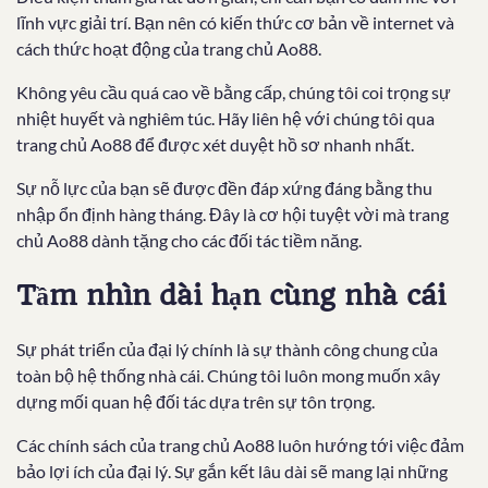
lĩnh vực giải trí. Bạn nên có kiến thức cơ bản về internet và
cách thức hoạt động của trang chủ Ao88.
Không yêu cầu quá cao về bằng cấp, chúng tôi coi trọng sự
nhiệt huyết và nghiêm túc. Hãy liên hệ với chúng tôi qua
trang chủ Ao88 để được xét duyệt hồ sơ nhanh nhất.
Sự nỗ lực của bạn sẽ được đền đáp xứng đáng bằng thu
nhập ổn định hàng tháng. Đây là cơ hội tuyệt vời mà trang
chủ Ao88 dành tặng cho các đối tác tiềm năng.
Tầm nhìn dài hạn cùng nhà cái
Sự phát triển của đại lý chính là sự thành công chung của
toàn bộ hệ thống nhà cái. Chúng tôi luôn mong muốn xây
dựng mối quan hệ đối tác dựa trên sự tôn trọng.
Các chính sách của trang chủ Ao88 luôn hướng tới việc đảm
bảo lợi ích của đại lý. Sự gắn kết lâu dài sẽ mang lại những