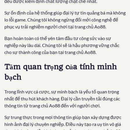
đều được kiểm định chất lượng chặt chẽ nhất.
Sự ổn định của hệ thống giúp đại lý tự tin quảng bá mà không
lo lỗi game. Chúng tôi không ngừng đổi mới công nghệ để
phục vụ trải nghiệm người chơi tại trang chủ Ao88.
Bạn hoàn toàn có thể yên tâm đầu tư công sức vào sự
nghiệp này lâu dài. Chúng tôi sẽ là hậu phương vững chắc
cho sự thành công của bạn tại trang chủ Ao88.
Tầm quan trọng của tính minh
bạch
Trong lĩnh vực cá cược, sự minh bạch là yếu tố quan trọng
nhất để thu hút khách hàng. Đại lý cần truyền tải đúng các
thông tin từ trang chủ Ao88 đến với người chơi.
Sự trung thực trong mọi thông tin giúp bạn xây dựng được
hình ảnh đại lý chuyên nghiệp. Điều này tạo ra uy tín vô giá