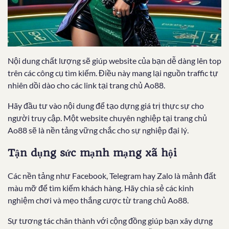
Nội dung chất lượng sẽ giúp website của bạn dễ dàng lên top
trên các công cụ tìm kiếm. Điều này mang lại nguồn traffic tự
nhiên dồi dào cho các link tại trang chủ Ao88.
Hãy đầu tư vào nội dung để tạo dựng giá trị thực sự cho
người truy cập. Một website chuyên nghiệp tại trang chủ
Ao88 sẽ là nền tảng vững chắc cho sự nghiệp đại lý.
Tận dụng sức mạnh mạng xã hội
Các nền tảng như Facebook, Telegram hay Zalo là mảnh đất
màu mỡ để tìm kiếm khách hàng. Hãy chia sẻ các kinh
nghiệm chơi và mẹo thắng cược từ trang chủ Ao88.
Sự tương tác chân thành với cộng đồng giúp bạn xây dựng