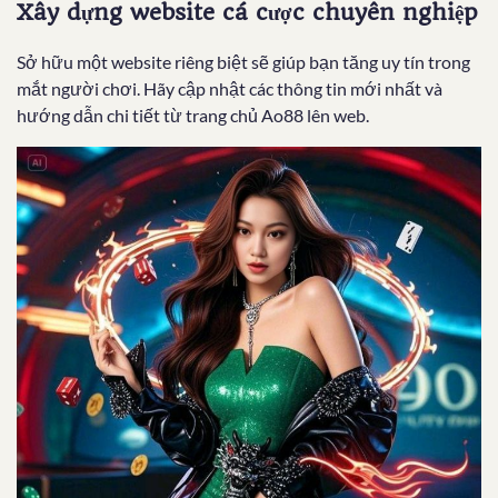
Xây dựng website cá cược chuyên nghiệp
Sở hữu một website riêng biệt sẽ giúp bạn tăng uy tín trong
mắt người chơi. Hãy cập nhật các thông tin mới nhất và
hướng dẫn chi tiết từ trang chủ Ao88 lên web.