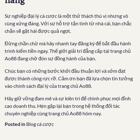
năng
Sự nghiệp đại lý cá cược là một thử thách thú vị nhưng vô
cùng xứng đáng. Với sự hỗ trợ tận tình từ nhà cái, bạn chắc
chắn sẽ gặt hái được quả ngọt.
Đừng chần chừ mà hãy nhanh tay đăng ký để bắt đầu hành
trình kiếm tiền ngay. Thế giới giải trí đẳng cấp tại trang chủ
Ao88 đang chờ đón sự đồng hành của bạn.
Chúc bạn có những bước khởi đầu thuận lợi và sớm đạt
được thành công rực rỡ. Cảm ơn bạn đã lựa chọn tin tưởng
vào chính sách đại lý của trang chủ Ao88.
Hãy giữ vững đam mê và sự kiên trì để chinh phục mọi đỉnh
cao doanh thu. Hẹn gặp lại bạn trong hệ thống đối tác
chuyên nghiệp cùng trang chủ Ao88 hôm nay.
Posted in
Blog cá cược