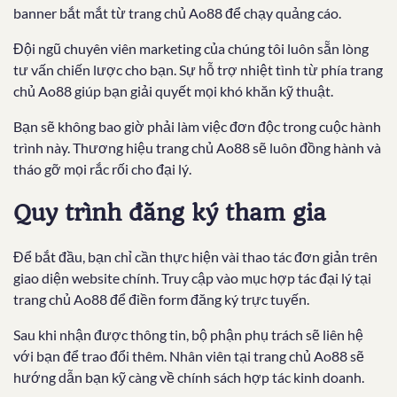
banner bắt mắt từ trang chủ Ao88 để chạy quảng cáo.
Đội ngũ chuyên viên marketing của chúng tôi luôn sẵn lòng
tư vấn chiến lược cho bạn. Sự hỗ trợ nhiệt tình từ phía trang
chủ Ao88 giúp bạn giải quyết mọi khó khăn kỹ thuật.
Bạn sẽ không bao giờ phải làm việc đơn độc trong cuộc hành
trình này. Thương hiệu trang chủ Ao88 sẽ luôn đồng hành và
tháo gỡ mọi rắc rối cho đại lý.
Quy trình đăng ký tham gia
Để bắt đầu, bạn chỉ cần thực hiện vài thao tác đơn giản trên
giao diện website chính. Truy cập vào mục hợp tác đại lý tại
trang chủ Ao88 để điền form đăng ký trực tuyến.
Sau khi nhận được thông tin, bộ phận phụ trách sẽ liên hệ
với bạn để trao đổi thêm. Nhân viên tại trang chủ Ao88 sẽ
hướng dẫn bạn kỹ càng về chính sách hợp tác kinh doanh.