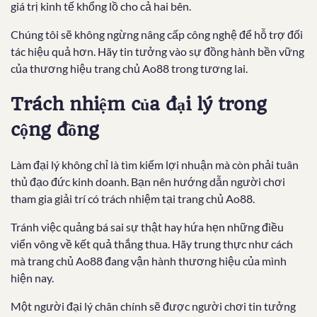
giá trị kinh tế khổng lồ cho cả hai bên.
Chúng tôi sẽ không ngừng nâng cấp công nghệ để hỗ trợ đối
tác hiệu quả hơn. Hãy tin tưởng vào sự đồng hành bền vững
của thương hiệu trang chủ Ao88 trong tương lai.
Trách nhiệm của đại lý trong
cộng đồng
Làm đại lý không chỉ là tìm kiếm lợi nhuận mà còn phải tuân
thủ đạo đức kinh doanh. Bạn nên hướng dẫn người chơi
tham gia giải trí có trách nhiệm tại trang chủ Ao88.
Tránh việc quảng bá sai sự thật hay hứa hẹn những điều
viển vông về kết quả thắng thua. Hãy trung thực như cách
mà trang chủ Ao88 đang vận hành thương hiệu của mình
hiện nay.
Một người đại lý chân chính sẽ được người chơi tin tưởng