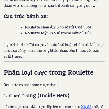
đoán vị trí quả bóng sẽ rơi sau khi bánh xe ngừng quay.
Cấu trúc bánh xe:
Roulette châu Âu:
37 ô số (từ 0 đến 36)
Roulette Mỹ:
38 ô số (thêm một ô “00”)
Người chơi sẽ đặt cược vào các ô số hoặc nhóm số. Mỗi loại
cược sẽ có tỷ lệ trả thưởng khác nhau, phụ thuộc vào xác
suất trúng.
Phân loại cược trong Roulette
Roulette có hai nhóm cược chính:
1. Cược trong (Inside Bets)
Là các loại cược đặt trực tiếp lên các con số cụ
XX 88
thể, có