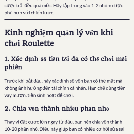
cược trải đều quá mức. Hãy tập trung vào 1-2 nhóm cược
phù hợp với chiến lược.
Kinh nghiệm quản lý vốn khi
chơi Roulette
1. Xác định số tiền tối đa có thể chơi mỗi
phiên
Trước khi bắt đầu, hãy xác định số vốn bạn có thể mất mà
không ảnh hưởng đến tài chính cá nhân. Hạn chế dùng tiền
vay mượn, tiền sinh hoạt để chơi.
2. Chia vốn thành nhiều phần nhỏ
Thay vì đặt cược lớn ngay từ đầu, bạn nên chia vốn thành
10-20 phần nhỏ. Điều này giúp bạn có nhiều cơ hội sửa sai