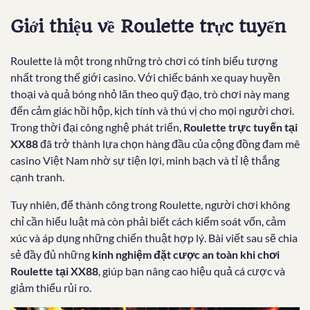
Giới thiệu về Roulette trực tuyến
Roulette là một trong những trò chơi có tính biểu tượng
nhất trong thế giới casino. Với chiếc bánh xe quay huyền
thoại và quả bóng nhỏ lăn theo quỹ đạo, trò chơi này mang
đến cảm giác hồi hộp, kịch tính và thú vị cho mọi người chơi.
Trong thời đại công nghệ phát triển,
Roulette trực tuyến tại
XX88
đã trở thành lựa chọn hàng đầu của cộng đồng đam mê
casino Việt Nam nhờ sự tiện lợi, minh bạch và tỉ lệ thắng
cạnh tranh.
Tuy nhiên, để thành công trong Roulette, người chơi không
chỉ cần hiểu luật mà còn phải biết cách kiểm soát vốn, cảm
xúc và áp dụng những chiến thuật hợp lý. Bài viết sau sẽ chia
sẻ đầy đủ những
kinh nghiệm đặt cược an toàn khi chơi
Roulette tại XX88
, giúp bạn nâng cao hiệu quả cá cược và
giảm thiểu rủi ro.