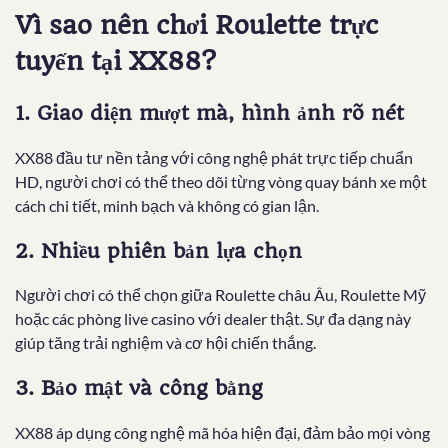
Vì sao nên chơi Roulette trực
tuyến tại XX88?
1. Giao diện mượt mà, hình ảnh rõ nét
XX88 đầu tư nền tảng với công nghệ phát trực tiếp chuẩn
HD, người chơi có thể theo dõi từng vòng quay bánh xe một
cách chi tiết, minh bạch và không có gian lận.
2. Nhiều phiên bản lựa chọn
Người chơi có thể chọn giữa Roulette châu Âu, Roulette Mỹ
hoặc các phòng live casino với dealer thật. Sự đa dạng này
giúp tăng trải nghiệm và cơ hội chiến thắng.
3. Bảo mật và công bằng
XX88 áp dụng công nghệ mã hóa hiện đại, đảm bảo mọi vòng