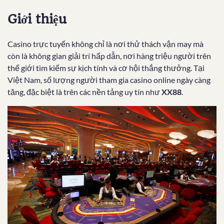
Giới thiệu
Casino trực tuyến không chỉ là nơi thử thách vận may mà
còn là không gian giải trí hấp dẫn, nơi hàng triệu người trên
thế giới tìm kiếm sự kịch tính và cơ hội thắng thưởng. Tại
Việt Nam, số lượng người tham gia casino online ngày càng
tăng, đặc biệt là trên các nền tảng uy tín như
XX88
.