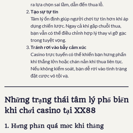
ra lựa chọn sai lầm, dẫn đến thua lỗ.
Tạo sự tự tin
Tâm lý ổn định giúp người chơi tự tin hơn khi áp
dụng chiến lược. Ngay cả khi gặp chuỗi thua,
bạn vẫn có thể điều chỉnh hợp lý thay vì gỡ gạc
trong tuyệt vọng.
Tránh rơi vào bẫy cảm xúc
Casino trực tuyến có thể khiến bạn hưng phấn
khi thắng lớn hoặc chán nản khi thua liên tục.
Nếu không kiểm soát, bạn dễ rơi vào tình trạng
đặt cược vô tội vạ.
Những trạng thái tâm lý phổ biến
khi chơi casino tại XX88
1. Hưng phấn quá mức khi thắng