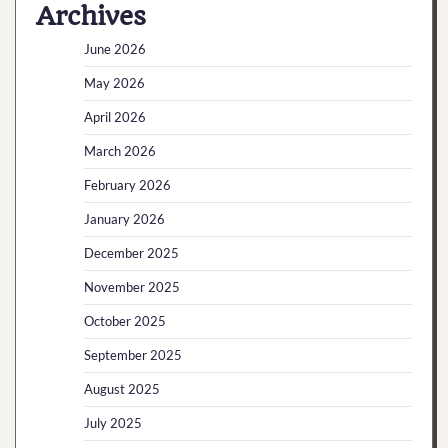
Archives
June 2026
May 2026
April 2026
March 2026
February 2026
January 2026
December 2025
November 2025
October 2025
September 2025
August 2025
July 2025