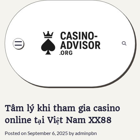
Skip
to
content
Tâm lý khi tham gia casino
online tại Việt Nam XX88
Posted on
September 6, 2025
by
adminpbn