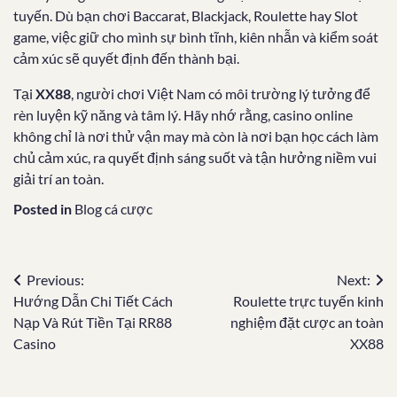
tuyến. Dù bạn chơi Baccarat, Blackjack, Roulette hay Slot
game, việc giữ cho mình sự bình tĩnh, kiên nhẫn và kiểm soát
cảm xúc sẽ quyết định đến thành bại.
Tại
XX88
, người chơi Việt Nam có môi trường lý tưởng để
rèn luyện kỹ năng và tâm lý. Hãy nhớ rằng, casino online
không chỉ là nơi thử vận may mà còn là nơi bạn học cách làm
chủ cảm xúc, ra quyết định sáng suốt và tận hưởng niềm vui
giải trí an toàn.
Posted in
Blog cá cược
Post
Previous:
Next:
Hướng Dẫn Chi Tiết Cách
Roulette trực tuyến kinh
navigation
Nạp Và Rút Tiền Tại RR88
nghiệm đặt cược an toàn
Casino
XX88