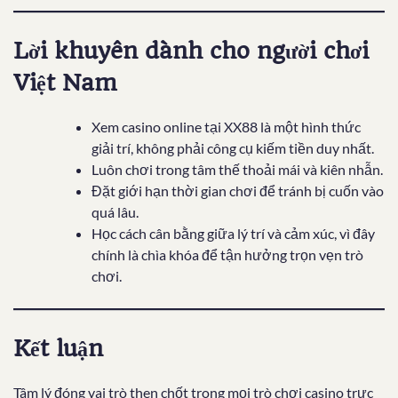
Lời khuyên dành cho người chơi
Việt Nam
Xem casino online tại XX88 là một hình thức
giải trí, không phải công cụ kiếm tiền duy nhất.
Luôn chơi trong tâm thế thoải mái và kiên nhẫn.
Đặt giới hạn thời gian chơi để tránh bị cuốn vào
quá lâu.
Học cách cân bằng giữa lý trí và cảm xúc, vì đây
chính là chìa khóa để tận hưởng trọn vẹn trò
chơi.
Kết luận
Tâm lý đóng vai trò then chốt trong mọi trò chơi casino trực