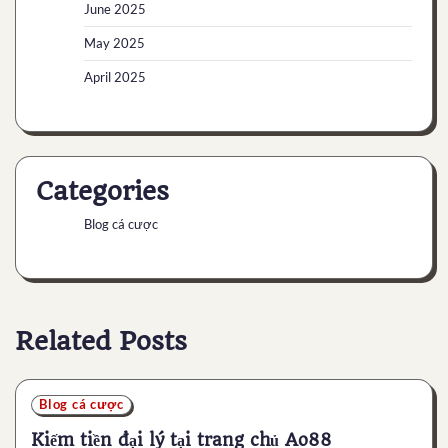
June 2025
May 2025
April 2025
Categories
Blog cá cược
Related Posts
Blog cá cược
Kiếm tiền đại lý tại trang chủ Ao88