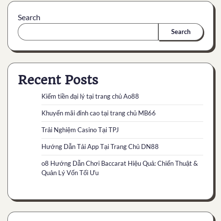
Search
Search
Recent Posts
Kiếm tiền đại lý tại trang chủ Ao88
Khuyến mãi đỉnh cao tại trang chủ MB66
Trải Nghiệm Casino Tại TPJ
Hướng Dẫn Tải App Tại Trang Chủ DN88
o8 Hướng Dẫn Chơi Baccarat Hiệu Quả: Chiến Thuật &
Quản Lý Vốn Tối Ưu