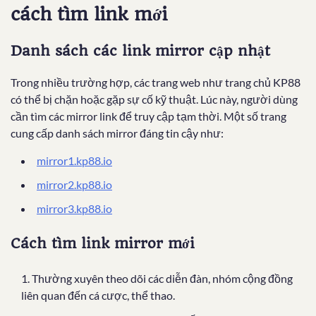
cách tìm link mới
Danh sách các link mirror cập nhật
Trong nhiều trường hợp, các trang web như trang chủ KP88
có thể bị chặn hoặc gặp sự cố kỹ thuật. Lúc này, người dùng
cần tìm các mirror link để truy cập tạm thời. Một số trang
cung cấp danh sách mirror đáng tin cậy như:
mirror1.kp88.io
mirror2.kp88.io
mirror3.kp88.io
Cách tìm link mirror mới
Thường xuyên theo dõi các diễn đàn, nhóm cộng đồng
liên quan đến cá cược, thể thao.