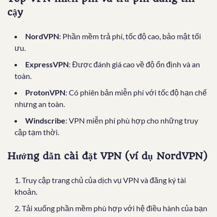
cậy
NordVPN
: Phần mềm trả phí, tốc độ cao, bảo mật tối
ưu.
ExpressVPN
: Được đánh giá cao về độ ổn định và an
toàn.
ProtonVPN
: Có phiên bản miễn phí với tốc độ hạn chế
nhưng an toàn.
Windscribe
: VPN miễn phí phù hợp cho những truy
cập tạm thời.
Hướng dẫn cài đặt VPN (ví dụ NordVPN)
Truy cập trang chủ của dịch vụ VPN và đăng ký tài
khoản.
Tải xuống phần mềm phù hợp với hệ điều hành của bạn