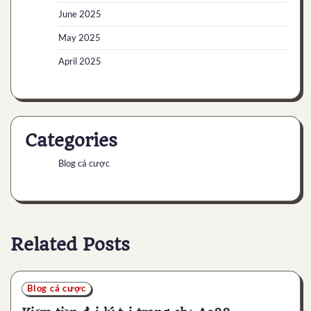
June 2025
May 2025
April 2025
Categories
Blog cá cược
Related Posts
Blog cá cược