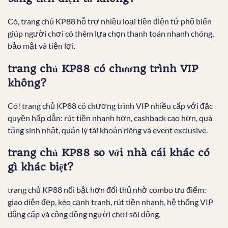
Có, trang chủ KP88 hỗ trợ nhiều loại tiền điện tử phổ biến
giúp người chơi có thêm lựa chọn thanh toán nhanh chóng,
bảo mật và tiện lợi.
trang chủ KP88 có chương trình VIP
không?
Có! trang chủ KP88 có chương trình VIP nhiều cấp với đặc
quyền hấp dẫn: rút tiền nhanh hơn, cashback cao hơn, quà
tặng sinh nhật, quản lý tài khoản riêng và event exclusive.
trang chủ KP88 so với nhà cái khác có
gì khác biệt?
trang chủ KP88 nổi bật hơn đối thủ nhờ combo ưu điểm:
giao diện đẹp, kèo cạnh tranh, rút tiền nhanh, hệ thống VIP
đẳng cấp và cộng đồng người chơi sôi động.