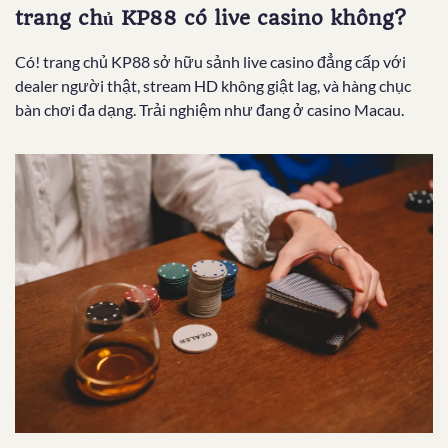
trang chủ KP88 có live casino không?
Có! trang chủ KP88 sở hữu sảnh live casino đẳng cấp với
dealer người thật, stream HD không giật lag, và hàng chục
bàn chơi đa dạng. Trải nghiệm như đang ở casino Macau.