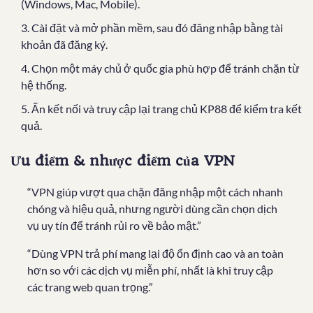
(Windows, Mac, Mobile).
Cài đặt và mở phần mềm, sau đó đăng nhập bằng tài
khoản đã đăng ký.
Chọn một máy chủ ở quốc gia phù hợp để tránh chặn từ
hệ thống.
Ấn kết nối và truy cập lại trang chủ KP88 để kiểm tra kết
quả.
Ưu điểm & nhược điểm của VPN
“VPN giúp vượt qua chặn đăng nhập một cách nhanh
chóng và hiệu quả, nhưng người dùng cần chọn dịch
vụ uy tín để tránh rủi ro về bảo mật.”
“Dùng VPN trả phí mang lại độ ổn định cao và an toàn
hơn so với các dịch vụ miễn phí, nhất là khi truy cập
các trang web quan trọng.”