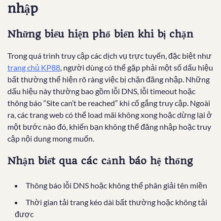
nhập
Những biểu hiện phổ biến khi bị chặn
Trong quá trình truy cập các dịch vụ trực tuyến, đặc biệt như
trang chủ KP88
, người dùng có thể gặp phải một số dấu hiệu
bất thường thể hiện rõ ràng việc bị chặn đăng nhập. Những
dấu hiệu này thường bao gồm lỗi DNS, lỗi timeout hoặc
thông báo “Site can’t be reached” khi cố gắng truy cập. Ngoài
ra, các trang web có thể load mãi không xong hoặc dừng lại ở
một bước nào đó, khiến bạn không thể đăng nhập hoặc truy
cập nội dung mong muốn.
Nhận biết qua các cảnh báo hệ thống
Thông báo lỗi DNS hoặc không thể phân giải tên miền
Thời gian tải trang kéo dài bất thường hoặc không tải
được