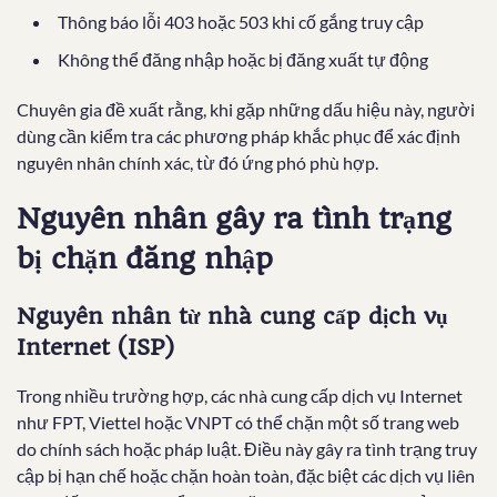
Thông báo lỗi 403 hoặc 503 khi cố gắng truy cập
Không thể đăng nhập hoặc bị đăng xuất tự động
Chuyên gia đề xuất rằng, khi gặp những dấu hiệu này, người
dùng cần kiểm tra các phương pháp khắc phục để xác định
nguyên nhân chính xác, từ đó ứng phó phù hợp.
Nguyên nhân gây ra tình trạng
bị chặn đăng nhập
Nguyên nhân từ nhà cung cấp dịch vụ
Internet (ISP)
Trong nhiều trường hợp, các nhà cung cấp dịch vụ Internet
như FPT, Viettel hoặc VNPT có thể chặn một số trang web
do chính sách hoặc pháp luật. Điều này gây ra tình trạng truy
cập bị hạn chế hoặc chặn hoàn toàn, đặc biệt các dịch vụ liên