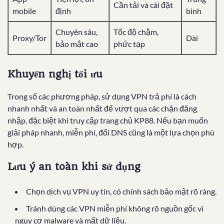
Cần tải và cài đặt
mobile
định
bình
Chuyên sâu,
Tốc độ chậm,
Proxy/Tor
Dài
bảo mật cao
phức tạp
Khuyến nghị tối ưu
Trong số các phương pháp, sử dụng VPN trả phí là cách
nhanh nhất và an toàn nhất để vượt qua các chặn đăng
nhập, đặc biệt khi truy cập trang chủ KP88. Nếu bạn muốn
giải pháp nhanh, miễn phí, đổi DNS cũng là một lựa chọn phù
hợp.
Lưu ý an toàn khi sử dụng
Chọn dịch vụ VPN uy tín, có chính sách bảo mật rõ ràng.
Tránh dùng các VPN miễn phí không rõ nguồn gốc vì
nguy cơ malware và mất dữ liệu.