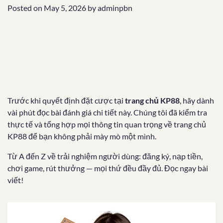
Posted on
May 5, 2026
by
adminpbn
Trước khi quyết định đặt cược tại
trang chủ KP88
, hãy dành
vài phút đọc bài đánh giá chi tiết này. Chúng tôi đã kiểm tra
thực tế và tổng hợp mọi thông tin quan trọng về trang chủ
KP88 để bạn không phải mày mò một mình.
Từ A đến Z về trải nghiệm người dùng: đăng ký, nạp tiền,
chơi game, rút thưởng — mọi thứ đều đầy đủ. Đọc ngay bài
viết!