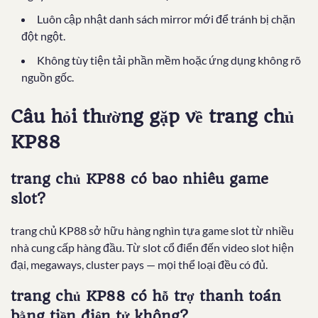
Luôn cập nhật danh sách mirror mới để tránh bị chặn
đột ngột.
Không tùy tiện tải phần mềm hoặc ứng dụng không rõ
nguồn gốc.
Câu hỏi thường gặp về trang chủ
KP88
trang chủ KP88 có bao nhiêu game
slot?
trang chủ KP88 sở hữu hàng nghìn tựa game slot từ nhiều
nhà cung cấp hàng đầu. Từ slot cổ điển đến video slot hiện
đại, megaways, cluster pays — mọi thể loại đều có đủ.
trang chủ KP88 có hỗ trợ thanh toán
bằng tiền điện tử không?